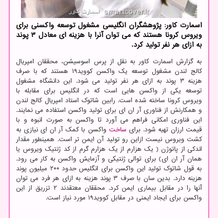
اسمارت كاور: پژوهشگران انگلیسی مشغول توسعه واكسنی برای
ویروس كرونا هستند كه می توان آنرا با هزینه ای معادل ۳ پوند
به ازای هر نفر تولید كرد.
به گزارش اسمارت کاور به نقل از پرس اسوسیشن، محققان امپریال
کالج لندن مشغول توسعه یک واکسن کووید۱۹ هستند که با صرف
هزینه ۳ پوند به ازای هر نفر تولید می شود. این دانشگاه مشغول
توسعه یکی از واکسن هایی است که در انگلیس برای مقابله با
ویروس کرونا ساخته شده است. رابین شاتوک استاد امپریال کالج لندن
و همکارنش از فناوری آر ان ای برای تولید واکسن استفاده می نمایند.
این فناوری امکانی فراهم می آورد تا واکسن به صورت انبوه و با
قیمت ارزان تهیه شود. برای
ساخت
واکسن با کمک آر ان ای نیازی به
کشت ویروس نیست ازاین رو تولید آن ایمن تر است. همینطور مقدار
اندکی از پاتوژن ( یک هزارم از یک هزارم گرم از کد ژنتیک ویروس یا
همان آر ان ای) برای توالی ژنتیکی و آزمایش واکسن به کار می رود.
به قول شاتوک تولید این واکسن برای انگلیس حدود ۲۰۰ میلیون پوند
هزینه دارد. بدین سان با صرف ۳ پوند هزینه به ازای هر فرد می توان
آنها را در مقابل بیماری ایمن کرد. محققان معتقدند ۲ تزریق از این
واکسن برای ایجاد ایمنی در مقابل کووید۱۹ مورد نیاز است.