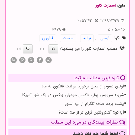
منبع:
اسمارت كاور
21:57:43
1399/03/29
2479
5
/
5.0
تگها:
ایمنی
,
تولید
,
ساخت
,
فناوری
مطلب اسمارت کاور را می پسندید؟
(0)
(1)
X
تازه ترین مطالب مرتبط
اولین تصویر از محل برخورد موشک فالکون به ماه
شروع سرویس پولی تاکسی خودران زوکس در یک شهر آمریکا
پشت پرده حذف تلگرام از اپ استور
آیا کولا آشکروفتین گران تر از طلا است؟
نظرات بینندگان در مورد این مطلب
لطفا شما هم
نظر دهید