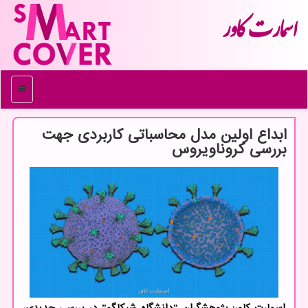
اسمارت كاور
منو
ابداع اولین مدل محاسباتی كاربردی جهت
بررسی كروناویروس
اسمارت کاور: پژوهشگران ˮدانشگاه شیکاگوˮ در بررسی جدیدی،