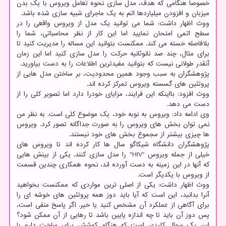
خصوصاً هنگامی که هدف، مدل سازی نحوه تعامل ویروس با یک بدن
میزبان و افزودن میلیاردها اتم به یک ماجرای شبیه سازی شده باشد.
ووث اظهار داشت: شما می توانید یک مدل از ویروس واقعی را در
سطح اتمی امتحان نمایید اما این کار از نظر محاسباتی، شما را
بلافاصله خسته می کند. ممکنست بتوانید این مساله را مدیریت کنید تا
برای مثال، چند صد نانوثانیه حرکت را مدل سازی کنید اما این زمان
آنقدر طولانی نیست که بتوانید مفیدترین اطلاعات را به دست بیاورید.
پژوهشگران به سبب وجود همین محدودیت، بر ساختن مدل هایی از
پروتئین های گسسته ویروس تمرکز کرده اند.
ووث افزود: بااینکه این فرایند، مزایای خودرا دارد اما تصویر کلی را از
دست می دهد.
وی ادامه داد: ویروس به نوبه خود، یک موضوع کلی است. به نظر من
نمی توان بخش های ویروس را به صورت جداگانه تصور کرد. ویروس
ها چیزی بیشتر از مجموع بخش های خود نیستند.
پژوهشگران دانشگاه شیکاگو سال ها کار کرده اند تا ویروس های
خیلی از جمله ویروس "HIV" را مدل سازی کنند. یکی از بینش هایی
که آنها در این زمینه به دست آورده اند، نحوه همکاری چندین قسمت
از ویروس با یکدیگر است.
ووث اظهار داشت: یکی از اصلی ترین مواردی که ممکنست بخواهید
آنرا بدانید، این است که آیا باید دوز همه پروتئین های خوشه ای را
برای آگاهی از عملکرد آن مشخص کنید یا خیر. اگر پاسخ منفی است،
پس دوز آن باید تا چه اندازه پایین باشد تا رهایی از آن ممکن شود؟
این یک سوال کلیدی است که هنگام کوشش برای
ساخت
دارو یا