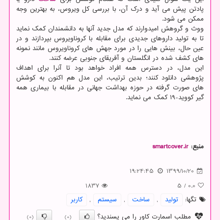
پادتن پیش می آید و درک آن، با بررسی کل ویروس، به بهترین وجه
ممکن می شود.
ووث و گروهش امیدوارند که مدل جدید آنها به دانشمندان کمک نماید
تا به تولید داروهای جدیدی برای مقابله با کروناویروس بپردازند و در
عین حال، بینش هایی را در مورد جهش های کروناویروس مانند نمونه
های کشف شده در انگلستان و آفریقای جنوبی عرضه کنند.
این مدل، در دسترس همه افراد خواهد بود تا آنرا برای اهداف
پژوهشی دانلود کنند؛ بدین ترتیب، این مدل هم اکنون به کوشش
های صورت گرفته در حوزه بهداشت جهانی در مقابله با بیماری همه
گیر کووید-۱۹ کمک می نماید.
منبع:
smartcover.ir
19:24:45
1399/10/20
1837
5
/
0.0
تگها:
تولید
,
ساخت
,
سیستم
,
كاربر
مطلب اسمارت کاور را می پسندید؟
(0)
(0)