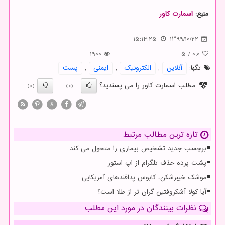
منبع:
اسمارت كاور
15:14:25
1399/10/22
1900
5
/
0.0
تگها:
آنلاین
,
الكترونیك
,
ایمنی
,
پست
مطلب اسمارت کاور را می پسندید؟
(0)
(0)
X
تازه ترین مطالب مرتبط
برچسب جدید تشخیص بیماری را متحول می کند
پشت پرده حذف تلگرام از اپ استور
موشک خیبرشکن، کابوس پدافندهای آمریکایی
آیا کولا آشکروفتین گران تر از طلا است؟
نظرات بینندگان در مورد این مطلب