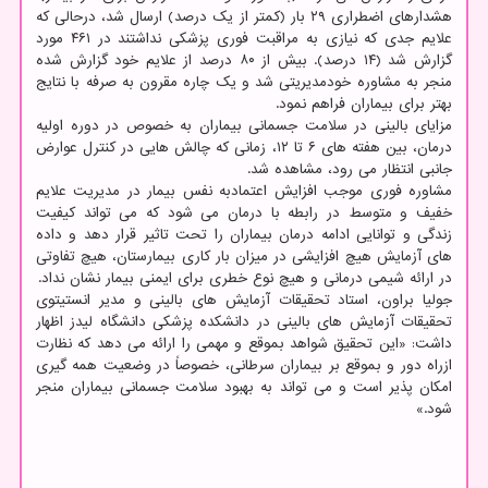
هشدارهای اضطراری ۲۹ بار (کمتر از یک درصد) ارسال شد، درحالی که
علایم جدی که نیازی به مراقبت فوری پزشکی نداشتند در ۴۶۱ مورد
گزارش شد (۱۴ درصد). بیش از ۸۰ درصد از علایم خود گزارش شده
منجر به مشاوره خودمدیریتی شد و یک چاره مقرون به صرفه با نتایج
بهتر برای بیماران فراهم نمود.
مزایای بالینی در سلامت جسمانی بیماران به خصوص در دوره اولیه
درمان، بین هفته های ۶ تا ۱۲، زمانی که چالش هایی در کنترل عوارض
جانبی انتظار می رود، مشاهده شد.
مشاوره فوری موجب افزایش اعتمادبه نفس بیمار در مدیریت علایم
خفیف و متوسط در رابطه با درمان می شود که می تواند کیفیت
زندگی و توانایی ادامه درمان بیماران را تحت تاثیر قرار دهد و داده
های آزمایش هیچ افزایشی در میزان بار کاری بیمارستان، هیچ تفاوتی
در ارائه شیمی درمانی و هیچ نوع خطری برای ایمنی بیمار نشان نداد.
جولیا براون، استاد تحقیقات آزمایش های بالینی و مدیر انستیتوی
تحقیقات آزمایش های بالینی در دانشکده پزشکی دانشگاه لیدز اظهار
داشت: «این تحقیق شواهد بموقع و مهمی را ارائه می دهد که نظارت
ازراه دور و بموقع بر بیماران سرطانی، خصوصاً در وضعیت همه گیری
امکان پذیر است و می تواند به بهبود سلامت جسمانی بیماران منجر
شود.»