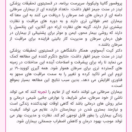
پروفسور گالینا ولیکووا، سرپرست برنامه، در انستیتوی تحقیقات پزشکی
لیدز در سنت جیمز اظهار داشت: «تعداد فزاینده ای از بیماران سرطانی
دامنه ای از درمان های ضد سرطان را دریافت می کنند به این معنا که
بیماران عمر طولانی تری دارند و به دوره های مراقبت و نظارت
بیشتری نیاز دارند. گزینه های نظارت ازراه دور آنلاین، این پتانسیل را
دارند که روشی بیمار محور، ایمن و موثر برای پشتیبانی از بیماران در
طول درمان سرطان و مدیریت کار بالینی فزاینده برای مراقبت از
سرطان باشند.»
دکتر کیت آبسولوم، همکار دانشگاهی در انستیتوی تحقیقات پزشکی
لیدز در سنت جیمز اظهار داشت: «نتایج دلگرم کننده این مطالعه کمک
می نماید تا راه برای پیشرفت و اصلاحات آینده این مداخلات در زمینه
های گسترده تری برای سرطان هموار شود. همه گیری کووید-۱۹ بر
لزوم این امر تاکید کرده و تغییر را به سمت مراقبت های مجهز به
فناوری افزایش می دهد، بدین سبب نتایج این مطالعه بسیار بموقع
است.»
بیماران سرطانی می توانند دامنه ای از علایم را
تجربه
کنند که می تواند
ناشی از خود سرطان، سایر شرایط، یا عوارض جانبی شیمی درمانی و
سایر روش های درمانی باشد که گاهی اوقات تهدیدکننده زندگی است
و نیازمند بستری شدن در بیمارستان دارد. علایم می تواند کیفیت
زندگی بیماران را بطور قابل توجهی کم کند. نظارت و مدیریت بهتر می
تواند موجب بهبود درمان و کاهش اضطراب جسمانی بیماران شود.