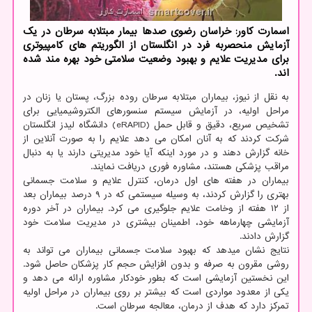
اسمارت کاور: خراسان رضوی صدها بیمار مبتلابه سرطان در یک
آزمایش منحصربه فرد در انگلستان از الگوریتم های کامپیوتری
برای مدیریت علایم و بهبود وضعیت سلامتی خود بهره مند شده
اند.
به نقل از نیوز، بیماران مبتلابه سرطان روده بزرگ، پستان یا زنان در
مراحل اولیه، در آزمایش سیستم سنسورهای الکتروشیمیایی برای
تشخیص سریع، دقیق و قابل حمل (eRAPID) دانشگاه لیدز انگلستان
شرکت کردند که به آنان امکان می دهد علایم را به صورت آنلاین از
خانه گزارش دهند و در مورد اینکه آیا خود مدیریتی دارند یا به دنبال
مراقب پزشکی هستند، مشاوره فوری دریافت نمایند.
بیماران در هفته های اول درمان، کنترل علایم و سلامت جسمانی
بهتری را گزارش کردند، به وسیله سیستمی که در ۹ درصد بیماران بعد
از ۱۲ هفته از وخامت علایم جلوگیری می کرد. بیماران در آخر دوره
آزمایشی چهارماهه خود، اطمینان بیشتری در مدیریت سلامت خود
گزارش دادند.
نتایج نشان میدهد که بهبود سلامت جسمانی بیماران می تواند به
روشی مقرون به صرفه و بدون افزایش حجم کار پزشکان حاصل شود.
این نخستین آزمایشی است که بطور خودکار مشاوره ارائه می دهد و
یکی از معدود مواردی است که بیشتر بر روی بیماران در مراحل اولیه
تمرکز دارد که هدف از درمان، معالجه سرطان است.