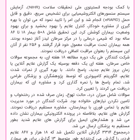
با کمک بودجه انستیتوی ملی تحقیقات سلامت (NIHR)، آزمایش
سیستم سنسورهای الکتروشیمیایی برای تشخیص سریع، دقیق و قابل
حمل (eRAPID) انجام شد و این امر را تایید نمود که می توان با بهره
گیری از مشاوره خودکار، کنترل علایم را بهبود بخشید و برای بهبود
وضعیت بیماران کوشش کرد. این تحقیق شامل ۵۰۸ بیمار ۱۸ تا ۸۶
ساله بود که شیمی درمانی را در مرکز سرطان لیدز آغاز نموده بودند.
همه بیماران تحت مراقبت معمول خود قرار گرفتند و ۲۵۶ نفر از آنان
این سیستم را بعنوان مراقبت اضافی دریافت نمودند.
شرکت کنندگان طی یک دوره مطالعه ۱۸ هفته ای، به مجموعه سوالات
خاص سرطان، هفته ای یک دفعه بوسیله یک گزارش علایم آنلاین یا
زمان بروز علایم جدید، پاسخ دادند. با بهره گیری از نمرات شدت
علایم، الگوریتم کامپیوتری که توسط پژوهشگران و پزشکان طراحی
شد، تمام پاسخ ها را نمره گذاری کرد و مشاوره ای که بیماران
دریافت می کردند را تعیین کرد.
سوالات شامل میزان درد، حالت تهوع، زمان صرف شده در رختخواب و
تامین نکردن نیازهای خانواده بود. شرکت کنندگان در مورد مدیریت
علایم یا تماس فوری با بیمارستان، مشاوره مستقیم دریافت نمودند.
گزارش های علایم، بلافاصله در پرونده الکترونیکی بیماران نشان داده
می شد و هشدارهای ایمیل برای گزارش های علایم شدید بطور
مستقیم به پزشکان ارسال می شد.
درمجموع ۳۳۱۴ گزارش آنلاین تکمیل شد که ۱۸ هزار و ۸۶۷ علایم
فردی را گزارش می کردند(به طور متوسط ۱۳ گزارش برای هر بیمار).