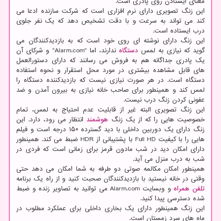
معنای ایستادن روی پادری است.
این زنگ تصویری دارای نرم افزاری است که شرکت سازنده ادعا می
کند می تواند به سرعت و با دقت تشخیص دهد که یک نفر جلوی
درب ایستاده است.
این زنگ دارای نوشته ای روی خود است که به بازدیدکنندگان می
گوید که نیازی به لمس
دستگاه
ندارند، اما "Alarm.com" و شرکای آن
یک پادری جداگانه هم به فروش می رسانند که دارای دستورالعمل
های قابل مشاهده بیشتری در مورد محل استقرار و نحوه استفاده
دستگاه است. در هر صورت نیازی نیست که بازدیدکننده دستگاه را
لمس کند و همینطور برای صاحب خانه نیازی به بیرون آمدن و ضد
عفونی کردن زنگ درب نیست.
این زنگ تصویری البته غیر از قابلیت عدم احتیاج به لمس، تمام
خصوصیت هایی را که از یک زنگ
هوشمند
انتظار می رود، دارد. این
زنگ دارای یک دوربین داخلی با دید گسترده ۱۵۰ درجه است و فیلم
هایی را با کیفیت Full HD با پشتیبانی از HDR ضبط می کند. همینطور
دارای امکان دید در شب مادون قرمز برای زمانی است که فردی در
شب به درب منزل می آید.
همینطور امکان مکالمه صوتی دو طرفه به شما امکان می دهد حتی
وقتی در خانه نیستید با بازدیدکنندگان صحبت کنید و از راه یک برنامه
تلفن همراه
و وبسایت Alarm.com می توانید به تصاویر زنده و ضبط
شده دسترسی پیدا کنید.
این زنگ همینطور دارای یک بخاری داخلی برای عملکرد مطلوب در
ماه های سرد زمستان است.