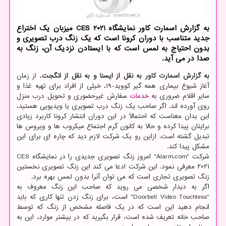
به گزارش اسمارت کاور نمایشگاه CES ۲۰۲۱ میزبان یک اختراع
جدید متناسب با دوران کرونا است که یک زنگ درب تصویری و
بدون احتیاج به لمس است که با ایستادن نزدیک آن، زنگ به
صدا در می آید.
به گزارش اسمارت کاور به نقل از ایسنا و به نقل از انگجت
، از زمان
آغاز شیوع بیماری همه گیر کووید-۱۹، خیلی از افراد برای تهیه غذا و
سایر اقلام ضروری به
خدمات
سفارش غیرحضوری و تحویل درب منزل
روی آورده اند. اگر صاحب یک زنگ درب تصویری یا ویدیویی هستید،
این بدان معناست که احتمالاً در این دوران انتشار کرونا کاربرد زیادی
برایتان پیدا کرده و حالا به کانون گرم اجتماع میکروب ها و ویروس ها
تبدیل گشته است. ازاین رو یک شرکت لازم دید که چاره ای برای این
مشکل پیدا کند.
شرکت "Alarm.com" امروز زنگ تصویری جدیدی را در نمایشگاه CES
۲۰۲۱ معرفی نمود. این شرکت ادعا می کند این زنگ تصویری نخستین
زنگ تصویری تجاری است که می توان آنرا بدون لمس بهره برد.
اگر به دیدار شخصی می روید که صاحب این زنگ معروف به
"Doorbell Video Touchless" است، برای زنگ زدن تنها کاری که باید
انجام دهید این است که در یک فاصله مشخص از زنگ که توسط
صاحب خانه تعریف شده است، قرار بگیرید که در بیشتر موارد، این به