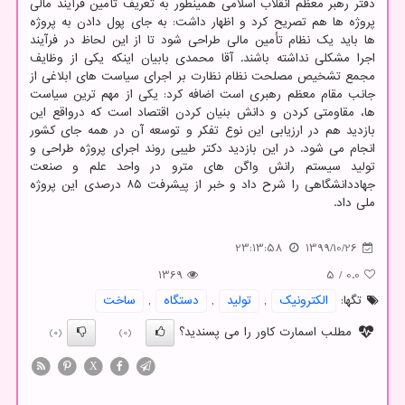
دفتر رهبر معظم انقلاب اسلامی همینطور به تعریف تأمین فرآیند مالی
پروژه ها هم تصریح کرد و اظهار داشت: به جای پول دادن به پروژه
ها باید یک نظام تأمین مالی طراحی شود تا از این لحاظ در فرآیند
اجرا مشکلی نداشته باشند. آقا محمدی بابیان اینکه یکی از وظایف
مجمع تشخیص مصلحت نظام نظارت بر اجرای سیاست های ابلاغی از
جانب مقام معظم رهبری است اضافه کرد: یکی از مهم ترین سیاست
ها، مقاومتی کردن و دانش بنیان کردن اقتصاد است که درواقع این
بازدید هم در ارزیابی این نوع تفکر و توسعه آن در همه جای کشور
انجام می شود. در این بازدید دکتر طیبی روند اجرای پروژه طراحی و
تولید سیستم رانش واگن های مترو در واحد علم و صنعت
جهاددانشگاهی را شرح داد و خبر از پیشرفت ۸۵ درصدی این پروژه
ملی داد.
23:13:58
1399/10/26
1369
5
/
0.0
تگها:
الكترونیك
,
تولید
,
دستگاه
,
ساخت
مطلب اسمارت کاور را می پسندید؟
(0)
(0)
X