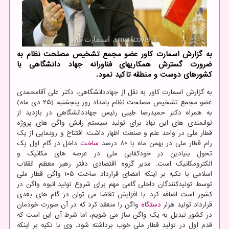
به گزارش اسمارت کاور عضو مجمع تشخیص مصلحت نظام به
ضرورت گسترش همکاریهای فناورانه جهاد دانشگاهی با
کشورهای دوست و منطقه تاکید نمود.
به گزارش اسمارت کاور به نقل از جهاددانشگاهی، دکتر علی آقامحمدی
عضو مجمع تشخیص مصلحت نظام بامداد روز پنجشنبه (۲۵ دی ماه)
به همراه دکتر حمیدرضا طیبی رئیس جهاددانشگاهی در بازدید از
توانمندی های این نهاد برای تولید سیستم رانش واگن های پروژه
قطار ملی در واحد علم و صنعت اظهار داشت: افتتاح و رونمایی از یک
رام قطار ملی در بهمن ماه با ۸۰ درصد
ساخت
داخل در گام اول یک
تحول بنیادین در خودکفایی ملی در عرصه های مکانیک و
الکترومکانیک است. مدیر گروه اقتصادی دفتر رهبر معظم انقلاب
اسلامی با تکیه بر اینکه امضای قرارداد ساخت ۱۰۵ واگن قطار ملی
توسط تولیدکنندگان داخلی گامی مهم برای شروع تولید انبوه واگن در
کشور است اضافه کرد: با افزایش تقاضا می توان در گام های بعدی
قرارداد تولید هزار
دستگاه
واگن را منعقد کرد که در آن صورت خودمان
در کشور تبدیل به یک واگن ساز می شویم، اما شرط آن این است که
قدم اول در تولید قطار ملی خوب برداشته شود. وی با تکیه بر اینکه