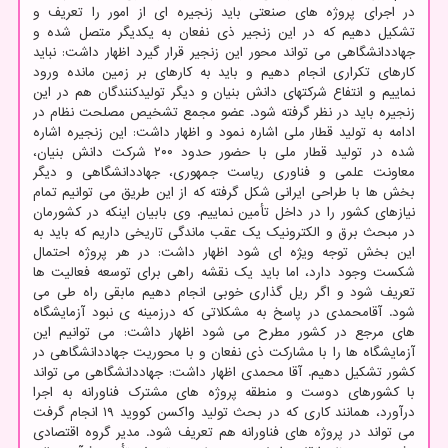
در اجرای پروژه های صنعتی باید زنجیره ای از امور را تعریف و
تشکیل دهیم که در این زنجیر ذی نفعان به یکدیگر متصل شده و
جهاددانشگاهی می تواند محور این زنجیر قرار گیرد اظهار داشت: نباید
کارهای تکراری انجام دهیم و باید به کارهای بر زمین مانده ورود
نماییم و انتفاع شرکتهای دانش بنیان و دیگر تولیدکنندگان هم در این
زنجیره باید در نظر گرفته شود. عضو مجمع تشخیص مصلحت نظام در
ادامه به تولید قطار ملی اشاره نمود و اظهار داشت: این زنجیره اشاره
شده در تولید قطار ملی با حضور حدود ۲۰۰ شرکت دانش بنیان،
معاونت علمی و فناوری ریاست جمهوری، جهاددانشگاهی و دیگر
بخش ها با طراحی ایرانی شکل گرفته که از این طریق می توانیم تمام
نیازهای کشور را در داخل تأمین نماییم. وی بابیان اینکه در کشورمان
در مبحث برق و الکترونیک یک عقب ماندگی تاریخی داریم که باید به
این بخش توجه ویژه ای شود اظهار داشت: در هر پروژه احتمال
شکست وجود دارد، اما باید یک نقشه راهی برای توسعه فعالیت ها
تعریف شود و اگر ریل گذاری خوبی انجام دهیم مابقی راه طی می
شود. آقامحمدی در پاسخ به مشکلاتی که درزمینه ی نبود آزمایشگاه
های مرجع در کشور مطرح می شود اظهار داشت: می توانیم این
آزمایشگاه ها را با مشارکت ذی نفعان و با محوریت جهاددانشگاهی در
کشور تشکیل دهیم. آقا محمدی اظهار داشت: جهاددانشگاهی می تواند
با کشورهای دوست و منطقه پروژه های مشترک فناورانه به اجرا
درآورد، همانند کاری که در بحث تولید واکسن کووید ۱۹ انجام گرفت
می تواند در پروژه های فناورانه هم تعریف شود. مدیر گروه اقتصادی