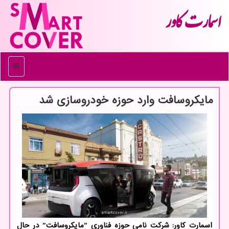
اسمارت كاور
منو
مایكروسافت وارد حوزه خودروسازی شد
اسمارت کاور: شرکت نامی حوزه فناوری ˮمایکروسافتˮ در حال