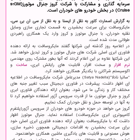
سرمایه گذاری و مشارکت با شرکت کروز جنرال موتورز(GM؛s
Cruise) در بخش خودرو های خودران است.
به گزارش اسمارت کاور به نقل از ایسنا و به نقل از سی ان بی سی،
مایکروسافت برای سرعت بخشیدن به قسمت تجاری سازی وسایل
نقلیه خودران، با جنرال موتورز و کروز وارد یک همکاری راهبردی
طولانی مدت شده است.
در اعلامیه روز گذشته این شرکتها گفتند مایکروسافت به ارائه دهنده
فناوری ابری اصلی شرکت های جنرال موتورز و کروز تبدیل خواهد شد.
این شرکتها علاوه بر این اعلام کردند که آنها بطور مشترک روی مهندسی
نرم افزار
و سخت افزار، قابلیت های رایانش ابری،
ساخت
و
اکوسیستم شراکتی با یکدیگر همکاری خواهند کرد.
"ساتیا نادلا"(Satya Nadella) مدیرعامل شرکت مایکروسافت در اطلاعیه
ای اظهار داشت: پیشرفت در فناوری دیجیتال سبب تغییر جنبه های
مختلف کار و زندگی ما می شود. بعنوان ارائه دهندگان فناوری ابری
کروز و جنرال موتورز، ما از قدرت سرویس آژور استفاده خواهیم کرد تا
به آنها در توسعه حمل و نقل خودران کمک نماییم.
کروز می خواهد در حوزه خودرو های خودران از سرویس آژور(پلتفرم
کامپیوتری ابری مایکروسافت) استفاده نماید. جنرال موتورز اظهار
داشت که با مایکروسافت بعنوان ارائه دهنده فناوری ابری اصلی خود
برای سرعت بخشیدن به اقدامات دیجیتالی همچون ذخیره سازی،
هوش مصنوعی و قابلیت های یادگیری ماشین همکاری خواهدنمود.
"ماری بارا"(Mary Barra) مدیر عامل جنرال موتورز در بیانه ای