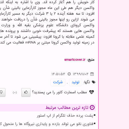
واکسن دیگر هم طی این ماه مجوز کارآزمایی بالینی شأن را
افزود: تا سه هفته آینده ۲ یا ۳ شرکت دیگر به مسیر
می شوند ازاین رو اینها مجوز بالینی شأن را دریافت خواهند ک
واکسن کرونای دانشگاه علوم پزشکی بقیه الله و وزارت
واکسن هایی هستند که پیشرفت خوبی داشتند و پرونده هایش
در زمینه تولید واکسن کرونا مبتنی بر mRNA فعالیت می کند اظهار داشت: این شرکت احتمالاً تا آخر سال مجوز کارآزمایی بالینی را دریافت کند.
منبع:
smartcover.ir
14:51:54
1399/11/04
تگها:
تولید
,
شركت
مطلب اسمارت کاور را می پسندید؟
(0)
تازه ترین مطالب مرتبط
پشت پرده حذف تلگرام از اپ استور
فناوری نانو می تواند بازده و پایداری نیروگاه ها را متحول کن