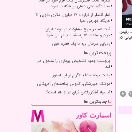
تلگرام بابت فیلترشدن پلت فرم خود در هند
به دادگاه عالی دهلی نو شکایت نمود
آمار اقتدار از قرارداد ۱۷ میلیون دلاری نانویی تا
جایگاه چهارمی دنیا
ثبت نام در طرح مشارکت در تولید ایران
. رئیس
خودرو ساعت ۱۶ پنجشنبه تمام می شود
نش بنیانی که
ردیابی سرطان ریه با یک قطره خون
پربحث ترین ها
برچسب جدید تشخیص بیماری را متحول می
کند
پشت پرده حذف تلگرام از اپ استور
موشک خیبرشکن، کابوس پدافندهای آمریکایی
آیا کولا آشکروفتین گران تر از طلا است؟
جدیدترین ها