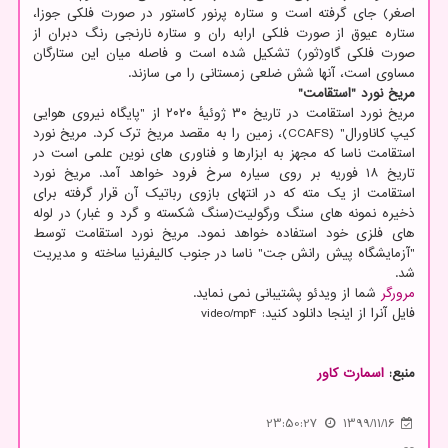
اصغر) جای گرفته است و ستاره پرنور کاستور در صورت فلکی جوزا،
ستاره عیوق از صورت فلکی ارابه ران و ستاره نارنجی رنگ دبران از
صورت فلکی گاو(ثور) تشکیل شده است و فاصله میان این ستارگان
مساوی است، آنها شش ضلعی زمستانی را می سازند.
مریخ نورد "استقامت"
مریخ نورد استقامت در تاریخ ۳۰ ژوئیهٔ ۲۰۲۰ از "پایگاه نیروی هوایی
کیپ کاناورال" (CCAFS)، زمین را به مقصد مریخ ترک کرد. مریخ نورد
استقامت ناسا که مجهز به ابزارها و فناوری های نوین علمی است در
تاریخ ۱۸ فوریه بر روی سیاره سرخ فرود خواهد آمد. مریخ نورد
استقامت از یک مته که در انتهای بازوی رباتیک آن قرار گرفته برای
ذخیره نمونه های سنگ ورگولیت(سنگ شکسته و گرد و غبار) در لوله
های فلزی خود استفاده خواهد نمود. مریخ نورد استقامت توسط
"آزمایشگاه پیش رانش جت" ناسا در جنوب کالیفرنیا ساخته و مدیریت
شد.
مرورگر
شما از ویدئو پشتیبانی نمی نماید.
فایل آنرا از اینجا دانلود کنید: video/mp4
منبع:
اسمارت كاور
23:50:27
1399/11/16