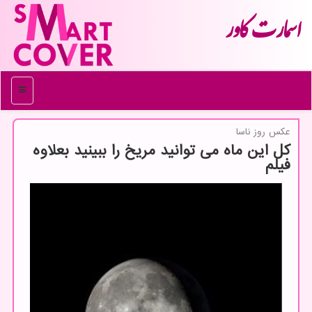
اسمارت كاور
منو
عكس روز ناسا
كل این ماه می توانید مریخ را ببینید بعلاوه
فیلم