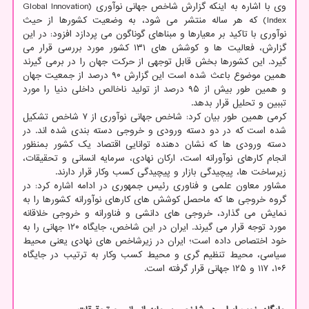
وی با اشاره به اینکه گزارش شاخص جهانی نوآوری (Global Innovation
Index) که هر ساله منتشر می شود، به وضعیت کشورها از حیث
نوآوری با تاکید بر معیارها و مبناهای گوناگون می پردازد افزود: در این
گزارش، فعالیت ها و کوشش های ۱۳۱ کشور مورد بررسی قرار می
گیرد. این کشورها بخش قابل توجهی از حرکت جهان را در برمی گیرند
همین موضوع باعث شده است این گزارش ۹۰ درصد از جمعیت جهان
و همین طور بیش از ۹۵ درصد از تولید ناخالص داخلی دنیا را مورد
تببین و تحلیل قرار بدهد.
کرمی همین طور بیان کرد: شاخص جهانی نوآوری از ۷ شاخص تشکیل
شده است که در دو دسته ورودی و خروجی دسته بندی شده اند. در
دسته ورودی ها که نشان دهنده توانایی اقتصاد یک کشور بمنظور
انجام کارهای نوآورانه است، ارکان نهادی، سرمایه انسانی و تحقیقات،
زیرساخت ها، پیچیدگی بازار و پیچیدگی کسب وکار قرار دارند.
مشاور معاون علمی و فناوری رئیس جمهوری در ادامه اشاره کرد: در
گروه خروجی ها که ماحصل کوشش های کارهای نوآورانه کشورها را به
نمایش می گذارد، خروجی های دانشی و فناورانه و خروجی خلاقانه
مورد توجه قرار می گیرند. ایران در این شاخص، جایگاه ۱۲۰ جهانی را به
خود اختصاص داده است؛ ایران در زیرشاخص های نهادی یعنی محیط
سیاسی، محیط تنظیم گری و محیط کسب وکار به ترتیب در جایگاه
۱۰۶، ۱۱۷ و ۱۲۵ جهانی قرار گرفته است.