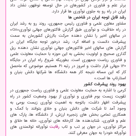
برتر علم و فناوری در کشورهای در حال توسعه نوظهور، نشان داد
ایران در راه رو به جلوی نوآوری ها قرار دارد.
رشد قابل توجه ایران در شاخص ها
مشاور معاون علمی و فناوری رئیس جمهوری، روند رو به رشد ایران
در راه خلاقیت و نوآوری طبق گزارش فاکتورهای جهانی نوآوری«Gii»
در سالهای اخیر را نشان دهنده حرکت باارزش کشورمان به سمت
پیشرفت دانست و اضافه کرد: رشد درخور توجه جایگاه ایران در
گزارش های سالهای اخیر فاکتورهای جهانی نوآوری نشان دهنده ریل
گذاری صحیح و اولویت بخشی به این حوزه با حمایت معاونت علمی
و فناوری ریاست جمهوری است. بطوریکه شروع راه ایران در جایگاه
۱۲۰ جهانی قرار داشت و امروز در رتبه ۶۱ هستیم. موضوعی که ماحصل
کار که این مساله نتیجه کار همه دانشگاه ها شرکتها دانش بنیان و
استارتاپ ها است.»
بهبود روند پیشرفت کشور
کرمی با اشاره به حمایت معاونت علمی و فناوری ریاست جمهوری در
تقویت زیست بوم فناوری و نوآوری از بهبود وضعیت کشور در راه
پیشرفت اظهار داشت: باتوجه به اهمیت نوآوری زیست بومی به
وجود آمد تا شرکت های دانش بنیان و خلاق بتوانند با کمک و
همکاری تمامی بخش های زنجیره ارزش، از دانشگاه ها، پارک های
علم و فناوری، شتابدهنده ها، کارخانه های نوآوری، خانه ها خلاق و
مراکز نوآوری، در جهان پر تب و تاب
رقابت
نوآورانه توانمندی های
نوآورانه خودرا به جهان معرفی کنند.