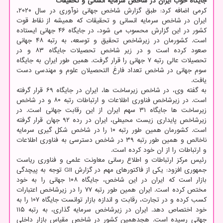
جایگاه خوب ایران در شاخص سرمایه انسانی و تحقیقات
کرمی اضافه کرد: طبق گزارش شاخص جهانی نوآوری در سال ۲۰۲۰،
ایران در شاخص سرمایه انسانی و تحقیقات که همیشه از نقاط قوت
کشور در این گزارش محسوب می شود، در جایگاه ۴۶ جهانی ایستاده
است. کشورمان در زیرشاخص تحقیق و توسعه، به رتبه ۴۸ جهانی
صعود کرده است و در زیر شاخص تحصیلات جایگاه ۸۳ و در
تحصیلات عالی رتبه ۷ جهانی را قرار گرفت. همین طور ایران به جایگاه
سوم جهانی در شاخص تعداد فارغ التحصیلان علوم و مهندسی دست
یافت.
به گفته وی، در شاخص زیرساخت ها، ایران در جایگاه ۶۹ قرار گرفته
است. در زیرشاخص فناوری اطلاعات و ارتباطات رتبه ۸۰ و در شاخص
زیرساخت ها جایگاه ۳۱ سهم ایران از این رقابت جهانی است. در
زیرشاخص پایداری زیست محیطی، ایران در رده ۹۲ جهان قرار گرفته
است. کشورمان همین طور رتبه ۱۰ را در شاخص شکل گیری سرمایه
ناخالص و همین طور رتبه ۳۹ در شاخص دسترسی به فناوری اطلاعات
و ارتباطات را از ان خود کرده است.
رئیس مرکز ارتباطات و اطلاع رسانی معاونت علمی و فناوری ریاست
جمهوری افزود: یکی از فاکتورهای مهم در گزارش GII توجه به پیچدگی
بازار است که ایران در این شاخص، جایگاه ۱۰۸ جهانی را به خود
مختص کرده است. ایران همین طور رتبه ۷۷ را در زیرشاخص اعتبارات
کسب کرده و در تجارت، رقابت و اندازه بازار توانست جایگاه ۱۰۷ را به
خود اختصاص دهد. ایران در زیرشاخص سرمایه گذاری، به رتبه ۱۱۵
جهانی رسیده است. هجدهمین کشور در شاخص مقیاس بازار داخلی