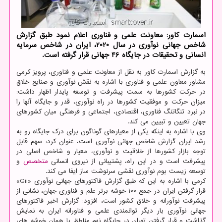
اسمارت کاور: معاونت علمی و فناوری اعلام نمود طبق گزارش
شاخص جهانی نوآوری در سال 2020، ایران در شاخص سرمایه
انسانی و تحقیقات در جایگاه 46 جهانی قرار گرفته است.
به گزارش اسمارت کاور به نقل از معاونت علمی و فناوری، پرویز کرمی
مشاور معاون علمی و فناوری با اشاره به نقش نوآوری و صنایع خلاق
در حرکت کشورها به سمت پیشرفت و توسعه پایدار اظهار داشت:
میزان حرکت و موفقیت کشورها در راه نوآوری، قدر و جایگاه آنها را
در نبرد تنگاتنگ فناوری، اقتصادی، اجتماعی و فرهنگی میان کشورهای
جهان تعیین و تبیین می کند.
وی با اشاره به اینکه یکی از معیارهای گوناگون برای درک جایگاه رو به
رشد ایران گزارش شاخص جهانی نوآوری است، عنوان کرد: سهم قابل
توجه بازار کشورها از خلاقیت و نوآوری، معیار و شاخص اصلی در
پیشرفت است و در این راه، پشتیبانی از نیروی انسانی
متخصص
و
توسعه زیست بوم نوآوری نقشی سرنوشت ساز ایفا می کند.
کرمی با اشاره به این که طبق گزارش فاکتورهای جهانی نوآوری «Gii»
قرار گرفتن ایران در جمع ۱۰۰ خوشه برتر علم و فناوری جهان، نشانی از
پیشرفت نوآورانه و خلاق کشور است، افزود: گزارش اخیر فاکتورهای
جهانی نوآوری بار دیگر توانمندی علمی و فناورانه ایران به نمایش
گذاشت و قرار گرفتن تهران در جایگاه نهم مناطق یا همان خوشه های