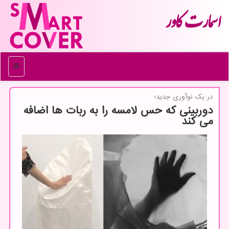
اسمارت كاور
منو
در یك نوآوری جدید؛
دوربینی كه حس لامسه را به ربات ها اضافه
می كند