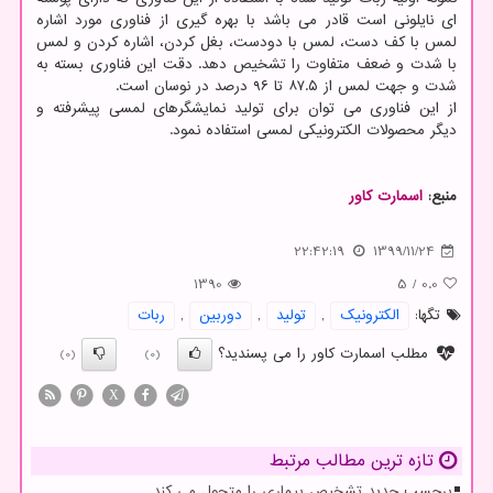
ای نایلونی است قادر می باشد با بهره گیری از فناوری مورد اشاره
لمس با کف دست، لمس با دودست، بغل کردن، اشاره کردن و لمس
با شدت و ضعف متفاوت را تشخیص دهد. دقت این فناوری بسته به
شدت و جهت لمس از ۸۷.۵ تا ۹۶ درصد در نوسان است.
از این فناوری می توان برای تولید نمایشگرهای لمسی پیشرفته و
دیگر محصولات الکترونیکی لمسی استفاده نمود.
منبع:
اسمارت كاور
22:42:19
1399/11/24
1390
5
/
0.0
تگها:
الكترونیك
,
تولید
,
دوربین
,
ربات
مطلب اسمارت کاور را می پسندید؟
(0)
(0)
X
تازه ترین مطالب مرتبط
برچسب جدید تشخیص بیماری را متحول می کند