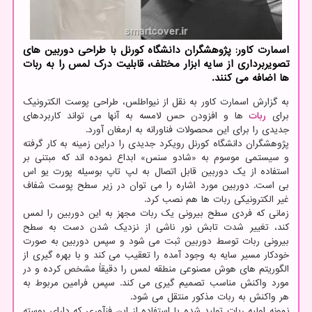
اسمارت کاور: پژوهشگران دانشگاه کورنل با طراحی دوربین های
تصویربرداری از سایه ابزار مختلف، قابلیت درک لمس را به ربات
ها اضافه می کنند.
به گزارش اسمارت کاور به نقل از نیواطلس، طراحی پوست الکترونیک
برای
ربات
ها و افزودن حس لامسه به آنها می تواند کاربردهای
جدیدی را برای این محصولات فناورانه به ارمغان آورد.
پژوهشگران دانشگاه کورنل رویکرد جدیدی را دراین زمینه به کار گرفته
و سیستمی موسوم به «شادو سنس» ابداع نموده اند که مبتنی بر
استفاده از یک دوربین قابل اتصال به لپ تاپ بوسیله پورت یو اس
بی است. دوربین مورد اشاره را می توان در زیر سطح پوست شفاف
غیر الکترونیکی ربات ها هم نصب کرد.
زمانی که فردی سطح بیرونی یک ربات مجهز به این دوربین را لمس
کند، تغییر شدت تابش نور ناشی از نزدیک شدن دست به سطح
بیرونی ربات توسط دوربین ثبت می شود و سپس دوربین به صورت
خودکار مسیر سایه به وجود آمده را تعقیب می کند و با بهره گیری از
الگوریتم های هوش مصنوعی منطقه لمس را دقیقاً مشخص کرده و در
مورد واکنش مناسب تصمیم گیری می کند. سپس فرامین مربوط به
هر واکنش به ربات مذکور منتقل می شود.
نمونه اولیه ربات تولید شده با استفاده از این فنآوری که دارای پوسته