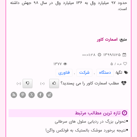
حدود ۹۷ میلیارد ریال به ۱۳۶ میلیارد ریال در سال ۹۸ جهش داشته
است.
منبع:
اسمارت كاور
00:01:28
1399/11/25
1377
5
/
0.0
تگها:
دستگاه
,
شركت
,
فناوری
مطلب اسمارت کاور را می پسندید؟
(0)
(0)
X
تازه ترین مطالب مرتبط
تحولی بزرگ در ردیابی سلول های سرطانی
نتیجه برخورد موشک بالستیک به فولکس واگن!