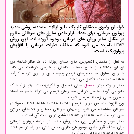
خراسان رضوی محققان کلینیک مایو ایالات متحده، روشی جدید
پروتون درمانی، برای هدف قرار دادن سلول های سرطانی مقاوم
در مقابل سایر روش های درمانی بوجود آورده اند. این روش
LEAP نامیده می شود که مخفف «ذرات درمانی با افزایش
بیولوژیک» است.
به نقل از مدیکال اکسپرس، بدن انسان روزانه ده ها هزار ضایعه دی
ان ای (DNA) از منابع مختلف داخلی و خارجی دریافت می کند.
بنابراین، سلول ها مسیرهای ترمیم پیچیده ای را برای ترمیم کارآمد
DNA صدمه دیده تکامل می دهند.
دکتر رابرت موتر،
محقق
اصلی تحقیق و انکولوژیست پرتو از کلینیک
مایو می گوید: «نقص در این مسیرهای ترمیم می تواند منجر به ایجاد
بیماری هایی ازجمله سرطان شود.»
وی افزود: «نقایص در راه ترمیم DNA ATM-BRCA۱-BRCA۲ معمولا در
سرطان مشاهده می شود و جهش سرطانی پستان و تخمدان در ژن
های ترمیم کننده BRCA۱ و BRCA۲ شایع ترین علت آن است.»
دکتر موتر و همکاران وی یک روش جدید در عرضه پروتون درمانی
برای هدف قرار دادن تومورهای دارای نقص ذاتی در راه ترمیم DNA
ATM-BRCA۱-BRCA۲ عرضه کردند.