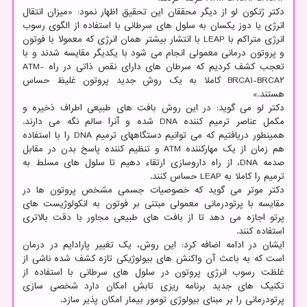
دکتر ژنکون لو از دیگر محققان این تحقیق اظهار نمود: «میزان انتقال
انرژی یا دوز یکسان به سلول های سرطانی با استفاده از الگوی رسوب
انرژی متراکم با LEAP با انتشار بیشتر همان انرژی که معمولا با فوتون
و پروتون درمانی معمولی انجام می شود با یکدیگر مقایسه شدند و با
تعجب کشف کردیم که سرطان های دارای نقص ذاتی در راه ATM-
BRCA۱-BRCA۲ کاملا به یک روش جدید پروتون غلیظ حساس
هستند.»
دکتر لو می گوید: در این روش بافت های طبیعی اطراف ذخیره و
مکمل عناصر ترمیم کننده DNA شده و آنرا سالم نگه می دارند.
همینطور دریافتیم که می توانیم دستگاههای ترمیم DNA را با استفاده
هم زمان از یک مهارکننده ATM و تنظیم کننده پاسخ بدن در مقابل
صدمه DNA، از راه داروسازی ارتقاء دهیم تا سلول های مسلط به
ترمیم را کاملا به LEAP حساس کنند.
دکتر موتر می گوید که خصوصیات جسمی مشخص پروتون ها در
مقایسه با پرتودرمانی معمولی مبتنی بر فوتون به انکولوژیست های
پرتو اجازه می دهد تا از بافت های طبیعی مجاور با دقت بالاتری
استفاده کنند.
ایشان در ادامه اضافه کرد: این روش، یک تغییر پارادایم در درمان
است که به باعث آن واکنش های بیولوژیکی تازه کشف شده ناشی از
غلظت رسوب انرژی پروتون در سلول های سرطانی با استفاده از
تکنیک های جدید برنامه ریزی تابش امکان دارد شخصی سازی
پرتودرمانی را بر مبنای بیولوژی تومور بیمار امکان پذیر سازد.