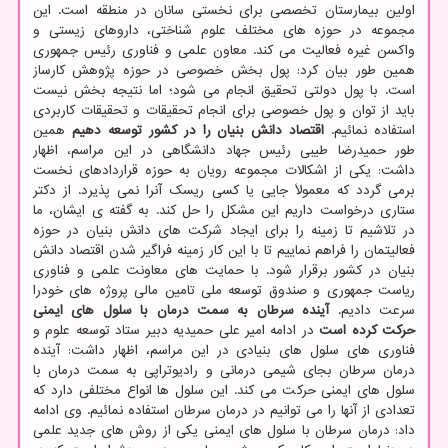
اولین بیمارستان تخصصی برای نخستی سانان در منطقه است. این
مجموعه در حوزه های مختلف علوم شناختی، داروهای زیستی و
واکسن غیره فعالیت می کند. معاون علمی و فناوری رئیس جمهوری
همین طور بیان کرد: پول بخش خصوصی در حوزه پژوهش کارساز
است. با پول دولتی تحقیق انجام می شود؛ اما نتیجه بخش نیست
باید از توان و پول خصوصی برای انجام تحقیقات و تحقیقات کاربردی
استفاده نمائیم.
اقتصاد دانش بنیان را در کشور توسعه دهیم
همین
طور حمیدرضا طیبی رئیس جهاد دانشگاهی در این مراسم، اظهار
داشت: یکی از اشکالات مجموعه رویان به حوزه قراردادهای نخست
برمی گردد که معمولاً جایی یا کسی ریسک آنرا نمی پذیرد. از دکتر
ستاری درخواست داریم این مشکل را حل کند. به گفته ی ایشان، ما
در تلاشیم تا زمینه را برای ایجاد شرکت های دانش بنیان در حوزه
فعالیتمان را فراهم نماییم تا با این کار زمینه فراگیر شدن اقتصاد دانش
بنیان در کشور برقرار شود. با حمایت های معاونت علمی و فناوری
ریاست جمهوری و صندوق توسعه ملی تامین مالی پروژه های خودرا
سرعت دادیم.
آینده سرطان به سمت درمان با سلول های ایمنی
حرکت کرده است
در ادامه امیر علی حمیدیه دبیر ستاد توسعه علوم و
فناوری های سلول های بنیادی در این مراسم، اظهار داشت: آینده
درمان سرطان بجای شیمی درمانی و رادیوتراپی به سمت درمان با
سلول های ایمنی حرکت می کند. این سلول ها انواع مختلفی دارد که
تعدادی از آنها را می توانیم در درمان سرطان استفاده نمائیم. وی ادامه
داد: درمان سرطان با سلول های ایمنی یکی از روش های جدید علمی