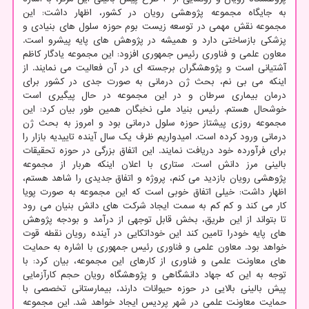
به جایگاه مجموعه پژوهشی رویان در کشور، اظهار داشت: این
مجموعه نقش مهمی در توسعه زیست بوم حوزه سلول های بنیادی و
پزشکی بازساختی دارد و همیشه در پژوهش های پایه پیشرو است.
معاون علمی و فناوری رئیس جمهوری افزود: این مجموعه یادگار کاظم
آشتیانی است و پژوهشگران برجسته ای در آن فعالیت می نمایند. از
اینکه می بی نم، بحث ژن درمانی به صورت جدی در کشور برای
درمان بیماری سرطان و در این مجموعه در حال پیگیری است
خوشحال هستم. رئیس بنیاد ملی نخبگان همین طور بیان کرد: این
مجموعه روزی پیشتاز حوزه سلول درمانی بود و امروز به بحث ژن
درمانی ورود کرده است. امیدواریم ظرف یک سال آینده تاییدیه بازار را
برای فرآورده خود دریافت نمایند. این اتفاق بزرگی در حوزه تحقیقات
بالینی مرز دانش است. ستاری با اعلان اینکه هربار از مجموعه
پژوهشی رویان بازدید می کنم، پروژه و اتفاق جدیدی را شاهد هستم،
اظهار داشت: خیلی اتفاق خوبی است که این مجموعه به صورت پویا
کار می کند و کم کم به سمت ایجاد شرکت های دانش بنیان می رود
تا بتواند از این طریق، بخش قابل توجهی از درآمد و بودجه پژوهش
های پایه خودرا تامین کند این خوداتکایی در آینده رویان نقطه قوت
خواهد بود. معاون علمی و فناوری رئیس جمهوری با اشاره به حمایت
های معاونت علمی و فناوری از کارهای این مجموعه، بیان کرد: با
توجه به این که جهاد دانشگاهی و پژوهشگاه رویان حجم کارآزمایی
پیش بالینی بالایی در حوزه حیوانات دارند، بیمارستانی تخصصی با
حمایت معاونت علمی در شهر پردیس ایجاد خواهد شد. این مجموعه