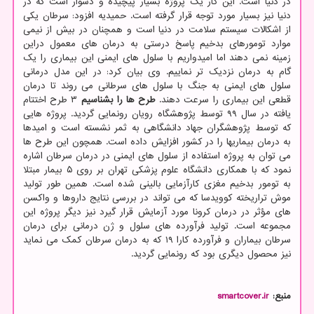
در دنیا است. این کار یک پروژه بسیار پیچیده و دشوار است که در
دنیا نیز بسیار مورد توجه قرار گرفته است. حمیدیه افزود: سرطان یکی
از اشکالات سیستم سلامت در دنیا است و همچنان در بیش از نیمی
موارد تومورهای بدخیم پاسخ درستی به درمان های معمول دراین
زمینه نمی دهند اما امیدواریم با سلول های ایمنی این بیماری را یک
گام به درمان نزدیک تر نماییم. وی بیان کرد: در این مدل درمانی
سلول های ایمنی به جنگ با سلول های سرطانی می روند تا درمان
قطعی این بیماری را سرعت دهند.
طرح ها را بشناسیم
۳ طرح اختتام
یافته در سال ۹۹ توسط پژوهشگاه رویان رونمایی گردید. پروژه هایی
که توسط پژوهشگران جهاد دانشگاهی به ثمر نشسته است و امیدها
به درمان بیماریها را در کشور افزایش داده است. همچون این طرح ها
می توان به پروژه استفاده از سلول های ایمنی در درمان سرطان اشاره
نمود که با همکاری دانشگاه علوم پزشکی تهران بر روی ۵ بیمار مبتلا
به تومور بدخیم مغزی کارآزمایی بالینی شده است. همین طور تولید
موش تراریخته کوویدسا که می تواند در بررسی نتایج داروها و واکسن
های مؤثر در درمان کرونا مورد آزمایش قرار گیرد نیز دیگر پروژه این
مجموعه است. تولید فرآورده های سلول و ژن درمانی برای درمان
سرطان بیماران و فرآورده کارا ۱۹ که به درمان سرطان کمک می نماید
نیز محصول دیگری بود که رونمایی گردید.
منبع:
smartcover.ir