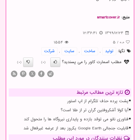
منبع:
smartcover.ir
12:36:41
1399/12/24
1554
5
/
0.0
تگها:
تولید
,
ساخت
,
سایت
,
شركت
مطلب اسمارت کاور را می پسندید؟
(0)
(0)
X
تازه ترین مطالب مرتبط
پشت پرده حذف تلگرام از اپ استور
آیا کولا آشکروفتین گران تر از طلا است؟
فناوری نانو می تواند بازده و پایداری نیروگاه ها را متحول کند
قابلیت جنجالی Google Earth یکروز بعد از عرضه غیرفعال شد
نظرات بینندگان در مورد این مطلب