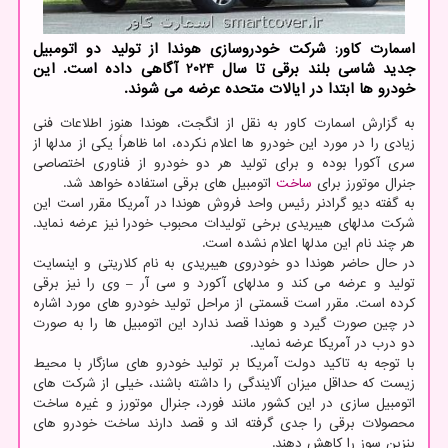
اسمارت کاور: شرکت خودروسازی هوندا از تولید دو اتومبیل
جدید شاسی بلند برقی تا سال 2024 آگاهی داده است. این
خودرو ها ابتدا در ایالات متحده عرضه می شوند.
به گزارش اسمارت کاور به نقل از انگجت، هوندا هنوز اطلاعات فنی
زیادی را در مورد این خودرو ها اعلام نکرده، اما ظاهراً یکی از مدلها از
سری آکورا بوده و برای تولید هر دو خودرو از فناوری اختصاصی
جنرال موتورز برای
ساخت
اتومبیل های برقی استفاده خواهد شد.
به گفته دیو گرادنر رئیس واحد فروش هوندا در آمریکا مقرر است این
شرکت مدلهای هیبریدی برخی تولیدات محبوب خودرا نیز عرضه نماید.
هر چند نام این مدلها اعلام نشده است.
در حال حاضر هوندا دو خودروی هیبریدی به نام کلاریتی و اینسایت
تولید و عرضه می کند و مدلهای آکورد و سی آر – وی را نیز برقی
کرده است. مقرر است قسمتی از مراحل تولید خودرو های مورد اشاره
در چین صورت گیرد و هوندا قصد ندارد این اتومبیل ها را به صورت
دو درب در آمریکا عرضه نماید.
با توجه به تاکید دولت آمریکا بر تولید خودرو های سازگار با محیط
زیست که حداقل میزان آلایندگی را داشته باشند، خیلی از شرکت های
اتومبیل سازی در این کشور مانند فورد، جنرال موتورز و غیره ساخت
محصولات برقی را جدی گرفته اند و قصد دارند ساخت خودرو های
بنزین سوز را کاهش دهند.