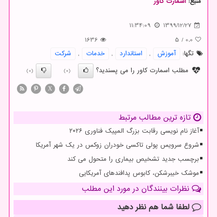
منبع:
اسمارت كاور
11:34:09
1399/12/27
1636
5
/
0.0
تگها:
آموزش
,
استاندارد
,
خدمات
,
شركت
مطلب اسمارت کاور را می پسندید؟
(0)
(0)
X
تازه ترین مطالب مرتبط
آغاز نام نویسی رقابت بزرگ المپیک فناوری ۲۰۲۶
شروع سرویس پولی تاکسی خودران زوکس در یک شهر آمریکا
برچسب جدید تشخیص بیماری را متحول می کند
موشک خیبرشکن، کابوس پدافندهای آمریکایی
نظرات بینندگان در مورد این مطلب
لطفا شما هم
نظر دهید