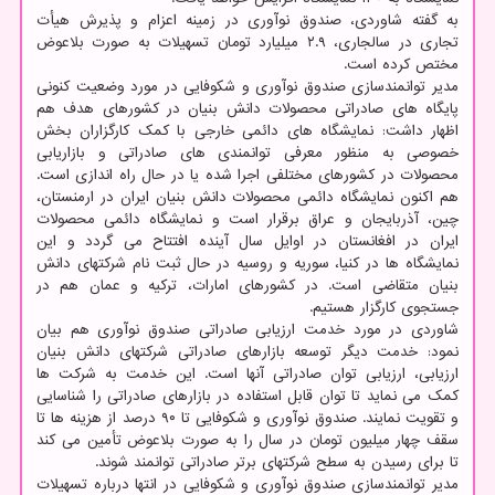
به گفته شاوردی، صندوق نوآوری در زمینه اعزام و پذیرش هیأت
تجاری در سالجاری، ۲.۹ میلیارد تومان تسهیلات به صورت بلاعوض
مختص کرده است.
مدیر توانمندسازی صندوق نوآوری و شکوفایی در مورد وضعیت کنونی
پایگاه های صادراتی محصولات دانش بنیان در کشورهای هدف هم
اظهار داشت: نمایشگاه های دائمی خارجی با کمک کارگزاران بخش
خصوصی به منظور معرفی توانمندی های صادراتی و بازاریابی
محصولات در کشورهای مختلفی اجرا شده یا در حال راه اندازی است.
هم اکنون نمایشگاه دائمی محصولات دانش بنیان ایران در ارمنستان،
چین، آذربایجان و عراق برقرار است و نمایشگاه دائمی محصولات
ایران در افغانستان در اوایل سال آینده افتتاح می گردد و این
نمایشگاه ها در کنیا، سوریه و روسیه در حال ثبت نام شرکتهای دانش
بنیان متقاضی است. در کشورهای امارات، ترکیه و عمان هم در
جستجوی کارگزار هستیم.
شاوردی در مورد خدمت ارزیابی صادراتی صندوق نوآوری هم بیان
نمود: خدمت دیگر توسعه بازارهای صادراتی شرکتهای دانش بنیان
ارزیابی، ارزیابی توان صادراتی آنها است. این خدمت به شرکت ها
کمک می نماید تا توان قابل استفاده در بازارهای صادراتی را شناسایی
و تقویت نمایند. صندوق نوآوری و شکوفایی تا ۹۰ درصد از هزینه ها تا
سقف چهار میلیون تومان در سال را به صورت بلاعوض تأمین می کند
تا برای رسیدن به سطح شرکتهای برتر صادراتی توانمند شوند.
مدیر توانمندسازی صندوق نوآوری و شکوفایی در انتها درباره تسهیلات