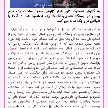
به گزارش اسمارت کاور طبق گزارشی جدید ساخت یک فیلم
روسی در ایستگاه فضایی، اقامت یک فضانورد ناسا در آنجا را
طولانی تر و یک ساله می کند.
به گزارش اسمارت کاور به نقل از آسوشیتدپرس، به نظر می آید قرارداد
فیلمسازی روسیه در ایستگاه فضایی بین المللی سبب می شود یکی از
فضانوردان ناسا حداقل یک سال در فضا ماندگار شود. «مارک واند هی»
هفته پیش متوجه شد که ۹ آوریل همراه یک موشک روسی به
ایستگاه فضایی بین المللی سفر خواهد نمود. البته او مشغول
آموزش
برای اقامت در این آزمایشگاه فضایی بود، اما روز گذشته در کنفرانس
خبری اعلام نمود احتمالاً مجبور شود صندلی خویش را در کپسول
بازگشت سایوز در پاییز به یک گردشگر فضایی روسی واگذار کند که
علاقه مند به فیلمسازی در فضا است. اگر این اتفاق بیفتد، او و احتمالاً
یک فضانورد روس مجبور خواهند شد برای بازگشت به زمین منتظر
کپسول سایوز بعدی در بهار ۲۰۲۲ میلادی بمانند. او در اینباره به
خبرنگاران اظهار داشت: صادقانه بگویم، این فرصتی برای یک
تجربه
جدید است. هیچ وقت بیشتر از ۶ ماه در فضا نبوده ام. مشتاقانه
منتظر آن هستم. مقرر است فیلم مذکور توسط کانال یک روسیه و یک
استودیو فیملسازی تلویزیونی روسیه ساخته شود که احتمالاً نام آن
Vyzov (چالش) خواهد بود. این فیلم هایلایتی از فعالیتهای فضایی
روسیه را نشان داده است. ۵ سال قبل اسکات کلی در یک مأموریت