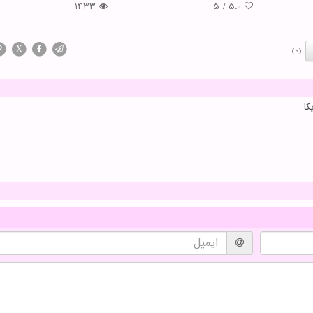
1433
5
/
5.0
X
(0)
ا