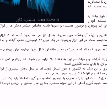
 را پدیدآورند
نده هسته اتم
ا هیچ وقت به
تند؛ آنها را
ی آنها پروتون و نوترون هستند) و مزونها یافت. بنابراین بیشتر دانش ما از کوار
درونی بزرگ آزمایشگاه سرن معروف به ال اچ سی به وجود آمده اند که ابزار
د.
امه ریزی شده اند که در سرتاسر مسیرِ حلقه ای شکل، چهار برخورد برای پروتون 
یی ذرات تازه در جریان آزمایشی معروف به LHCb صورت گرفت. این ذرات بنیادین به تعداد بالا تولید می شوند، اما پایداری کمی
دی با باری مانند الکترون است.
ابری از این ذرات به الکترون و میون تبدیل شوند، اما در عمل بخش بیشتری از کو
فیزیک علت این پدیده عجیب را توضیح دهند و می گویند احتمالاً باید یک ذره 
باشد. نتیجه گیری قطعی در این حوزه مستلزم چندین سال تحقیق و بررسی دوباره 