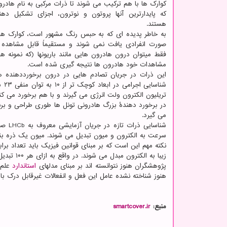
کوارک ها با هم ترکیب می شوند تا ذرات مرکبی به نام هادرون
که پایدارترین آنها پروتون و نوترون، اجزای تشکیل ده
هستند.
به خاطر پدیده ای که به حبس رنگ مشهور است، کوارک ه
صورت انفرادی یافت نمی شوند و مستقیماً قابل مشاهده نیس
فقط میتوان درون هادرون هایی مانند باریونها (که نمونه ها
مشاهدات خود هادرون ها نتیجه گیری شده است.
این ذرات در جریان تصادم هایی در درون برخورددهنده ها
تریلیون الکترون ولت انرژی می گیرند و با هم برخورد می کنن
در برخورد دهندهٔ بزرگ هادرونی تونل ها طوری طراحی و برن
می گیرد.
شناسا
سرعت به الکترون و میون تبدیل می شوند. میون یک ذره بنیا
نکته مهم این است که بر مبنای قوانین فیزیک باید تعداد بر
زیبا به الکترون مبدل می شوند. در واقع به ازای هر ۱۰۰ تبدیل به الکترون تنها ۸۵ تبدیل به میون رخ می دهد.
پژوهشگران هنوز نتوانسته اند بر مبنای مدلهای
استاندارد
علم 
هنوز شناخته نشده عامل این فعل و انفعالات غیرقابل درک 
منبع:
smartcover.ir