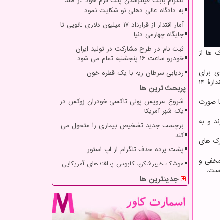
تلگرام بابت فیلترشدن پلت فرم خود در هند
به دادگاه عالی دهلی نو شکایت نمود
آمار اقتدار از قرارداد ۱۷ میلیون دلاری نانویی تا
جایگاه چهارمی دنیا
ثبت نام در طرح مشارکت در تولید ایران
ک ها از
خودرو ساعت ۱۶ پنجشنبه تمام می شود
ی برای
ردیابی سرطان ریه با یک قطره خون
شناسایی اجرامی در ابعاد کوچک تر از ۱۰ به توان منفی ۲۳ سانتیمتر است. در این ابزار پروتونها، در یک تونل ۲۷ کیلومتری شتاب گرفته و به اندازهٔ ۱۴
پربحث ترین ها
شروع سرویس پولی تاکسی خودران زوکس در
ها صورت
یک شهر آمریکا
 دارند و به
برچسب جدید تشخیص بیماری را متحول می
کند
ارک های
پشت پرده حذف تلگرام از اپ استور
مخفی و
موشک خیبرشکن، کابوس پدافندهای آمریکایی
است.
جدیدترین ها