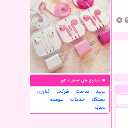
موضوع های اسمارت كاور
تولید
ساخت
شركت
فناوری
دستگاه
خدمات
سیستم
تجربه