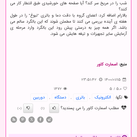
شب را در مریخ سر کند؟ آیا صفحه های خورشیدی طبق انتطار کار می
کنند؟
بالارام اضافه کرد: اعضای گروه با دقت دما و باتری "نبوغ" را در طول
هفته ی آینده بررسی می کنند تا مطمئن شوند که این بالگرد سالم می
باشد. اگر همه چیز به درستی پیش رود این بالگرد وارد مرحله ی
آزمایش سایر تجهیزات و تیغه هایش می شود.
منبع:
اسمارت كاور
23:51:42
1400/01/15
1472
5
/
5.0
تگها:
الكترونیك
,
باتری
,
دستگاه
,
دوربین
مطلب اسمارت کاور را می پسندید؟
(0)
(1)
X