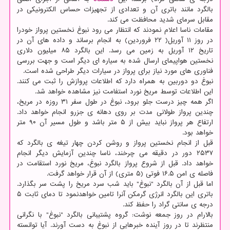
بالگرد مانند باتری آن و تعدادی از تجهیزات حساس الکترونیکی در
مقابل سرمای شدید محافظت می کند.
مقامات ناسا اعلام نمودند که انتظار می رود نبوغ نخستین پرواز خودرا
در روز ۱۱ آوریل( ۲۲ فروردین) به انجام برساند و داده های آن در
تاریخ ۱۲ آوریل به زمین می رسد. این بالگرد ۸۵ میلیون دلاری
نخستین هواپیمای ارسال شده به سیاره ای دیگر است و جهت بررسی
فناوری های مورد نیاز برای پرواز در سیارات دیگر طراحی شده است.
نبوغ دو دوربین به همراه دارد که اطلاعات پروازش را ثبت می کنند.
این اطلاعات توسط مریخ نورد استفامت نیز مشاهده خواهد شد.
اگر همه چیز درست جلو برود، نبوغ در طول سفر ۳۱ روزه در مریخ،
چندین پرواز طولانی مدت بر روی دهانه ی جزرو انجام خواهد داد.
ارتفاع هر پرواز نباید بیش از ۵ متر باشد و طول مسیر آن ۹۰ متر
خواهد بود.
قبل از انجام نخستین پرواز و روشن کردن چهار تیغه ی بالگرد که
۲۵۳۷ دور در دقیقه می چرخند، ناسا چندین آزمایش دیگر انجام
خواهد داد. قبل از شروع پرواز بالگرد نبوغ، مریخ نورد استقامت در
فاصله ی امن ۱۶.۵ فوتی (۵ متری) از آن قرار خواهد گرفت.
اما قبل از آن بالگرد "نبوغ" باید شب سرد مریخ را پشت سر بگذارد.
باتری این بالگرد انرژی گرمکن آنرا تامین خواهدنمود تا دمای ثابت ۵
درجه ی سانتی گراد را حفظ کند.
بالارام در روز جمعه نوشت: گروه پشتیبانی بالگرد "نبوغ" با نگرانی
منتظرند تا در روز آینده خبرهایی از نبوغ به دست آورند. آیا توانسته