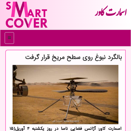
اسمارت كاور
منو
بالگرد نبوغ روی سطح مریخ قرار گرفت
اسمارت کاور: آژانس فضایی ناسا در روز یکشنبه 4 آوریل(15