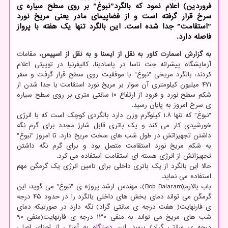
فروردین) اعلام نمود که بالگردˮنبوغˮ بر روی سطح سیاره ی
سرخ قرار گرفته است و از فضاپیمای مادر یعنی مریخ نورد
ˮاستقامتˮ جدا شده است. این بالگرد تنها یک هفته با پرواز
فاصله دارد.
به گزارش اسمارت کاور به نقل از ایسنا و به نقل از اسپیس،
مقامات
آزمایشگاه پیشرانه جت ناسا در پاسادینا، کالیفرنیا در توییتی اعلام
کردند: بالگرد مریخی "نبوغ" با موفقیت روی سطح قرار گرفت و سفر
۴۷۱ میلیون کیلومتری آن سوار بر مریخ نورد استقامت با جدا شدن از
شکم سطح نورد و فرود از ارتفاع ۱۰ سانتی متری بر روی سطح سیاره
ی سرخ امروز به پایان رسید.
"نبوغ" که تنها ۱.۸ کیلوگرم وزن دارد بالگردی کوچک است که با انرژی
خورشیدی کار می کند و یک باتری قابل شارژ مجدد برای گرم نگه
داشتن تجهیزاتش در طول شب های سخت مریخ دارد. تا امروز "نبوغ"
به شکم مریخ نورد استقامت متصل بود و برای گرم نگه داشتن
تجهیزاتش از انرژی هسته ای استقامت استفاده می کرد.
حالا این بالگرد از یک باتری داخلی برای تامین انرژی یک گرمگن مهم
استفاده می نماید.
باب بالارم(Bob Balaram)، مهندس ارشد پروژه ی "نبوغ" می گوید: این
گرمگن می تواند دمای بخش های داخلی بالگرد را در حدود ۴۵ درجه
ی فارنهایت( هفت درجه ی سانتی گراد) نگه دارد در صورتیکه دمای
شب های مریخ می تواند به منفی ۱۳۰ درجه ی فارنهایت(منفی ۹۰
درجه ی سانتی گراد) برسد. این
دستگاه
به آسانی از اجزای اصلی