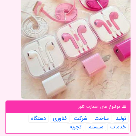
موضوع های اسمارت كاور
تولید
ساخت
شركت
فناوری
دستگاه
خدمات
سیستم
تجربه