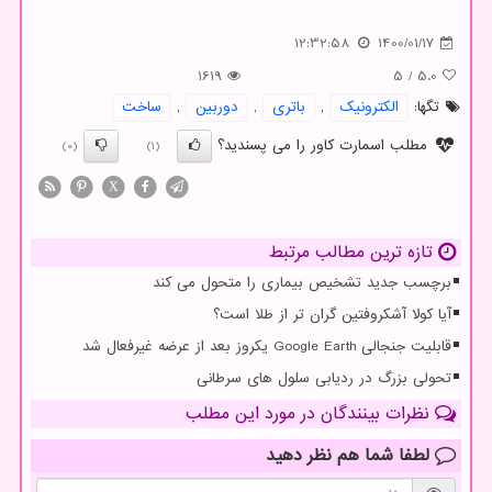
12:32:58
1400/01/17
1619
5
/
5.0
تگها:
الكترونیك
,
باتری
,
دوربین
,
ساخت
مطلب اسمارت کاور را می پسندید؟
(0)
(1)
X
تازه ترین مطالب مرتبط
برچسب جدید تشخیص بیماری را متحول می کند
آیا کولا آشکروفتین گران تر از طلا است؟
قابلیت جنجالی Google Earth یکروز بعد از عرضه غیرفعال شد
تحولی بزرگ در ردیابی سلول های سرطانی
نظرات بینندگان در مورد این مطلب
لطفا شما هم
نظر دهید