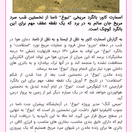
اسمارت کاور: بالگرد مریخی ˮنبوغˮ ناسا از نخستین شب سرد
مریخ جان سالم به در برد که یک نقطه عطف مهم برای این
بالگرد کوچک است.
به گزارش اسمارت کاور به نقل از ایسنا و به نقل از ناسا،
دمای هوا در
شب در دهانه "جزرو" محل فرود و عملیات مریخ نورد "استقامت" و
بالگرد "نبوغ" می تواند به منفی ۱۳۰ درجه فارنهایت (منفی ۹۰ درجه
سانتیگراد) برسد که این میزان از سردی هوا می تواند اجزای الکتریکی
محافظت نشده را منجمد کند و در آنها ترک بیاندازد و به باتری های
داخلی مورد نیاز برای انجام پرواز "نبوغ" صدمه برساند.
زنده ماندن "نبوغ" در نخستین شب بعد از جدا شدن از شکم
"استقامت" در تاریخ ۳ آوریل یک نقطه عطف مهم برای این بالگرد
فرازمینی ۱.۸ کیلوگرمی است. "نبوغ" در ایام آینده تبدیل به نخستین
هوانوردی خواهد شد که در یک سیاره دیگر غیر از زمین به پرواز درمی
آید.
"میمی آنگ" مدیر پروژه "نبوغ" در آزمایشگاه پیشران جت ناسا در
جنوب کالیفرنیا اظهار داشت: این نخستین بار است که "نبوغ" به تنهایی
در سطح مریخ قرار می گیرد. اما حالا ما این تأییدیه را دریافت کرده
ایم که دارای عایق بندی مناسب، بخاری های مناسب و انرژی کافی در
باتری ها برای زنده ماندن در شبهای سرد مریخ هستیم که یک پیروزی