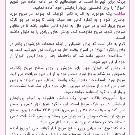
بزرگ برای تیم ما است. ما خوشحالیم که در ادامه آماده می شویم
"نبوغ" را برای نخستین پرواز آزمایشی خود آماده نماییم.
ساخت
یک هوانورد به اندازه کافی کوچک که بتواند در مریخ نورد
جاسازی شود و به اندازه کافی هم سبک باشد تا بتواند در جو نازک
مریخ پرواز کند و در عین حال به اندازه کافی مقاوم باشد تا در مقابل
سرمای شدید مریخ مقاومت کند، چالش های زیادی را به دنبال داشته
است.
لازم به ذکر است که برای اطمینان از اینکه صفحات خورشیدی واقع در
بالای بالگرد "نبوغ" در اسرع وقت آغاز به دریافت نور خورشید کنند، به
"استقامت" دستور داده شد که بلافاصله بعد از جدا کردن "نبوغ" از
خود از آن دور شود.
تا زمانی که "نبوغ" چهار پای خویش را روی سطح مریخ بگذارد،
همچنان به شکم مریخ نورد متصل بود و از آن نیرو دریافت می کرد.
مریخ نورد "استقامت" بعنوان یک واسط ارتباطی بین "نبوغ" و زمین
عمل می کند و از مجموعه دوربین های خود برای مشاهده مشخصات
پرواز این بالگرد استفاده خواهد نمود.
تنها مأموریت بالگرد "نبوغ" یک نمایش فناورانه و انجام پروازهای
آزمایشی در جو نازک مریخ است. این بالگرد هیچ ابزار علمی را حمل
نمی کند و ظرف مدت ۳۰ روز مریخی(معادل ۲۴.۶ ساعت) روی سطح
مریخ، آزمایشات خویش را به پایان می رساند و سپس اکتشافات علمی
"استقامت" در دهانه "جزرو" به سرعت آغاز می شود.
حالا که "نبوغ" به تنهایی روی سطح مریخ قرار گرفته، طی دو روز آینده
اطلاعاتی را در مورد اینکه سیستم های کنترل حرارتی و قدرتی چقدر