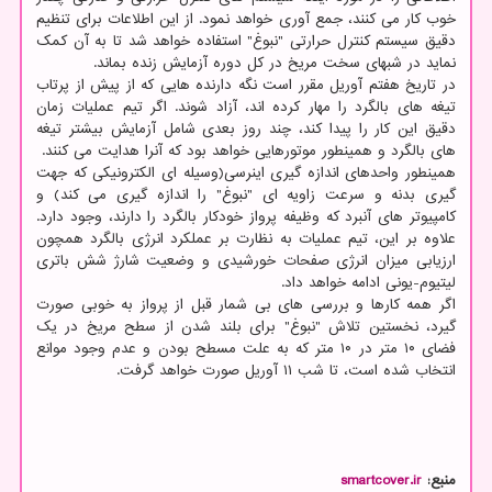
خوب کار می کنند، جمع آوری خواهد نمود. از این اطلاعات برای تنظیم
دقیق سیستم کنترل حرارتی "نبوغ" استفاده خواهد شد تا به آن کمک
نماید در شبهای سخت مریخ در کل دوره آزمایش زنده بماند.
در تاریخ هفتم آوریل مقرر است نگه دارنده هایی که از پیش از پرتاب
تیغه های بالگرد را مهار کرده اند، آزاد شوند. اگر تیم عملیات زمان
دقیق این کار را پیدا کند، چند روز بعدی شامل آزمایش بیشتر تیغه
های بالگرد و همینطور موتورهایی خواهد بود که آنرا هدایت می کنند.
همینطور واحدهای اندازه گیری اینرسی(وسیله ای الکترونیکی که جهت
گیری بدنه و سرعت زاویه ای "نبوغ" را اندازه گیری می کند) و
کامپیوتر های آنبرد که وظیفه پرواز خودکار بالگرد را دارند، وجود دارد.
علاوه بر این، تیم عملیات به نظارت بر عملکرد انرژی بالگرد همچون
ارزیابی میزان انرژی صفحات خورشیدی و وضعیت شارژ شش باتری
لیتیوم-یونی ادامه خواهد داد.
اگر همه کارها و بررسی های بی شمار قبل از پرواز به خوبی صورت
گیرد، نخستین تلاش "نبوغ" برای بلند شدن از سطح مریخ در یک
فضای ۱۰ متر در ۱۰ متر که به علت مسطح بودن و عدم وجود موانع
انتخاب شده است، تا شب ۱۱ آوریل صورت خواهد گرفت.
منبع:
smartcover.ir