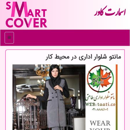
اسمارت كاور
منو
مانتو شلوار اداری در محیط كار