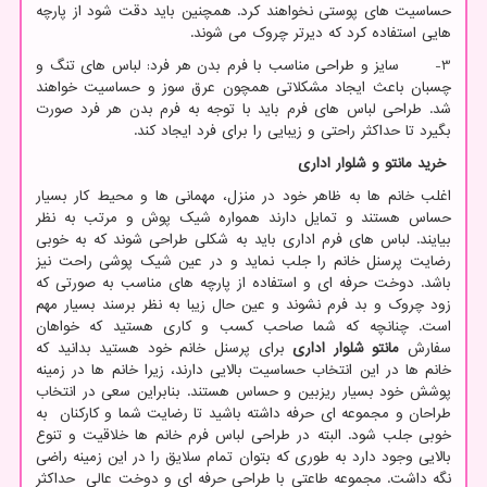
حساسیت های پوستی نخواهند کرد. همچنین باید دقت شود از پارچه
هایی استفاده کرد که دیرتر چروک می شوند.
3- سایز و طراحی مناسب با فرم بدن هر فرد: لباس های تنگ و
چسبان باعث ایجاد مشکلاتی همچون عرق سوز و حساسیت خواهند
شد. طراحی لباس های فرم باید با توجه به فرم بدن هر فرد صورت
بگیرد تا حداکثر راحتی و زیبایی را برای فرد ایجاد کند.
خرید
مانتو و شلوار اداری
اغلب خانم ها به ظاهر خود در منزل، مهمانی ها و محیط کار بسیار
حساس هستند و تمایل دارند همواره شیک پوش و مرتب به نظر
بیایند. لباس های فرم اداری باید به شکلی طراحی شوند که به خوبی
رضایت پرسنل خانم را جلب نماید و در عین شیک پوشی راحت نیز
باشد. دوخت حرفه ای و استفاده از پارچه های مناسب به صورتی که
زود چروک و بد فرم نشوند و عین حال زیبا به نظر برسند بسیار مهم
است. چنانچه که شما صاحب کسب و کاری هستید که خواهان
سفارش
مانتو شلوار اداری
برای پرسنل خانم خود هستید بدانید که
خانم ها در این انتخاب حساسیت بالایی دارند، زیرا خانم ها در زمینه
پوشش خود بسیار ریزبین و حساس هستند. بنابراین سعی در انتخاب
طراحان و مجموعه ای حرفه داشته باشید تا رضایت شما و کارکنان به
خوبی جلب شود. البته در طراحی لباس فرم خانم ها خلاقیت و تنوع
بالایی وجود دارد به طوری که بتوان تمام سلایق را در این زمینه راضی
نگه داشت. مجموعه طاعتی با طراحی حرفه ای و دوخت عالی حداکثر