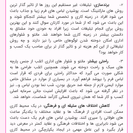
2-
برندسازی
: تبلیغات غیر مستقیم این روز ها از تاثیر گذار ترین
روش های مارکتینگ است. پوشیدن لباس های فرم زیبا و جذاب باعث
می شود افراد در زمینه کاری و تخصص شما بیشتر کنجکاو شوند و
این باعث می شود که از شما در مورد کارتان سوال کنند و این بهترین
روش برای انجام تبلیغات است زیرا افراد به خودی خود مشتاق به
دانستن بیشتر در زمینه کاری شما خواهند شد. مانتو و شلوارهای
اداری امکان دوخته شدن لوگوهای خاص را نیز دارند و چه روش
تبلیغاتی از این کم هزینه تر و تاثیر گذار تر برای صاحب یک کسب و
کار خواهد بود؟
3-
راحتی بیشتر
: مانتو و شلوار های اداری اغلب از جنس پارچه
های سبک و راحت دوخته می شوند. همچنین اغلب طراحی ها به
شکلی صورت می گیرد که حداکثر راحتی برای فردی که قرار است
لباس فرم را بپوشد فراهم آورد. در بسیاری از موارد در مشاغل خاص
موارد ایمنی لازم از جمله ضد حریق بودن، شب نما بودن لباس و... نیز
در نظر گرفته می شود که باعث افزایش امنیت جانی سرمایه اصلی
کسب و کار شما که همان نیروی انسانی کارآمد شماست، خواهد شد.
4-
کاهش اختلاف های سلیقه ای و فرهنگی:
در یک محیط کاری
ممکن است افرادی از فرهنگ ها و عقاید مختلف با یکدیگر ساعت
های طولانی را سپری کنند. پوشیدن لباس های فرم یک دست باعث
می شود نابرابری ها و اختلافات فرهنگی و عقاید کمتر در معرض دید
قرار بگیرد و این عامل مهمی در ایجاد یکپارچگی در محیط کاری