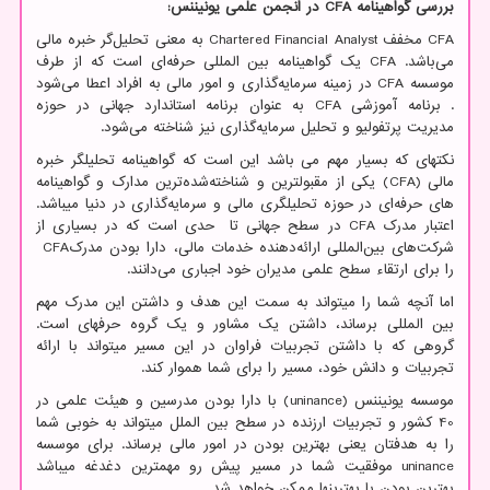
بررسی گواهینامه
CFA
در انجمن علمی یونیننس:
CFA
مخفف
Chartered Financial Analyst
به معنی تحلیل‌گر خبره مالی
می‌باشد.
CFA
یک گواهینامه بین المللی حرفه‌ا‌‌ی است که از طرف
موسسه
CFA
در زمینه سرمایه‌گذاری و امور مالی به افراد اعطا می‌شود
. برنامه آموزشی
CFA
به عنوان برنامه استاندارد جهانی در حوزه
مدیریت پرتفولیو و تحلیل سرمایه‌گذاری نیز شناخته می‌شود.
نکته­ای که بسیار مهم می باشد این است که گواهینامه تحلیلگر خبره
مالی
(CFA)
یکی از مقبولترین و شناخته‌شده‌ترین مدارک و گواهینامه
های حرفه‌ای در حوزه تحلیل­گری مالی و سرمایه‌گذاری در دنیا می­باشد.
اعتبار مدرک
CFA
در سطح جهانی تا حدی است که در بسیاری از
شرکت‌های بین‌المللی ارائه‌دهنده خدمات مالی، دارا بودن مدرک
CFA
را برای ارتقاء سطح علمی مدیران خود اجباری می‌دانند.
اما آنچه شما را می­تواند به سمت این هدف و داشتن این مدرک مهم
بین المللی برساند، داشتن یک مشاور و یک گروه حرفه­ای است.
گروهی که با داشتن تجربیات فراوان در این مسیر می­تواند با ارائه
تجربیات و دانش خود، مسیر را برای شما هموار کند.
موسسه یونیننس (
uninance
) با دارا بودن مدرسین و هیئت علمی در
40 کشور و تجربیات ارزنده در سطح بین الملل می­تواند به خوبی شما
را به هدفتان یعنی بهترین بودن در امور مالی برساند. برای موسسه
uninance
موفقیت شما در مسیر پیش رو مهم­ترین دغدغه می­باشد
بهترین بودن با بهترین­ها ممکن خواهد شد...