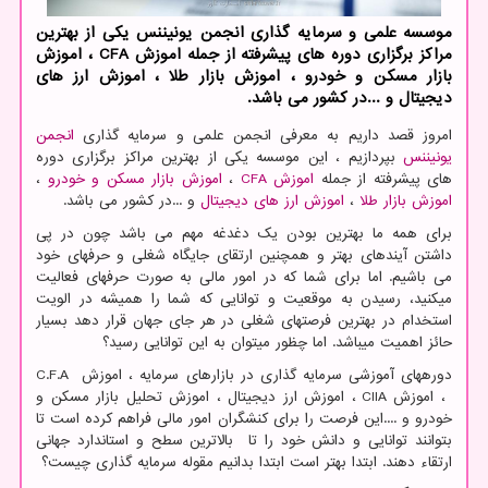
موسسه علمی و سرمایه گذاری انجمن یونیننس یكی از بهترین
مراكز برگزاری دوره های پیشرفته از جمله اموزش CFA ، اموزش
بازار مسكن و خودرو ، اموزش بازار طلا ، اموزش ارز های
دیجیتال و ...در كشور می باشد.
امروز قصد داریم به معرفی انجمن علمی و سرمایه گذاری
انجمن
یونیننس
بپردازیم ، این موسسه یکی از بهترین مراکز برگزاری دوره
های پیشرفته از جمله
اموزش
CFA
،
اموزش بازار مسکن و خودرو
،
اموزش بازار طلا
،
اموزش ارز های دیجیتال
و ...در کشور می باشد.
برای همه ما بهترین بودن یک دغدغه مهم می باشد چون در پی
داشتن آینده­ای بهتر و همچنین ارتقای جایگاه شغلی و حرفه­ای خود
می باشیم. اما برای شما که در امور مالی به صورت حرفه­ای فعالیت
می­کنید، رسیدن به موقعیت و توانایی که شما را همیشه در الویت
استخدام در بهترین فرصت­های شغلی در هر جای جهان قرار دهد بسیار
حائز اهمیت می­باشد. اما چظور می­توان به این توانایی رسید؟
دوره­های آموزشی سرمایه گذاری در بازارهای سرمایه ، اموزش
C.F.A
، اموزش
CIIA
، اموزش ارز دیجیتال ، اموزش تحلیل بازار مسکن و
خودرو و ....این فرصت را برای کنشگران امور مالی فراهم کرده است تا
بتوانند توانایی و دانش خود را تا بالاترین سطح و استاندارد جهانی
ارتقاء دهند. ابتدا بهتر است ابتدا بدانیم مقوله سرمایه گذاری چیست؟