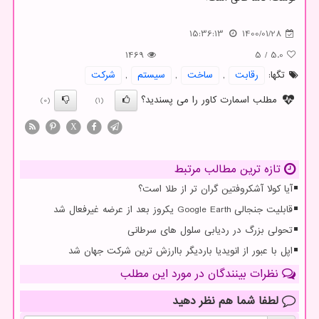
15:36:13
1400/01/28
1469
5
/
5.0
تگها:
رقابت
,
ساخت
,
سیستم
,
شركت
مطلب اسمارت کاور را می پسندید؟
(0)
(1)
X
تازه ترین مطالب مرتبط
آیا کولا آشکروفتین گران تر از طلا است؟
قابلیت جنجالی Google Earth یکروز بعد از عرضه غیرفعال شد
تحولی بزرگ در ردیابی سلول های سرطانی
اپل با عبور از انویدیا باردیگر باارزش ترین شرکت جهان شد
نظرات بینندگان در مورد این مطلب
لطفا شما هم
نظر دهید