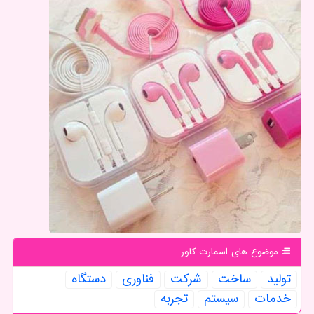
موضوع های اسمارت كاور
تولید
ساخت
شركت
فناوری
دستگاه
خدمات
سیستم
تجربه