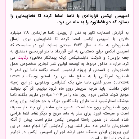
اسپیس ایکس قراردادی با ناسا امضا کرده تا فضاپیمایی را
بسازد که دو فضانورد را به ماه می برد.
به گزارش اسمارت کاور به نقل از رویترز، ناسا قراردادی ۲.۹ میلیارد
دلاری با اسپیس ایکس امضا کرده تا فضاپیمایی برای ارسال
فضانوردان به ماه تا سال ۲۰۲۴ میلادی بسازد. این در حالیست که
اسپیس ایکس برای دستیابی به این قرارداد با بلو اوریجین (متعلق به
جف بزوس) و شرکت داینستیکس (یک پیمانکار دفاعی)
رقابت
می
کرد. قرارداد مذکور مربوط به توسعه اولین لندر تجاری مخصوص حمل
فضانوردان و قسمتی از پروژه آرتمیس است. بگفته ناسا این لندر ۲
فضانورد آمریکایی را به سطح ماه می برد. استیو یوجیک ( Steve
Jurczyk) مدیر فعلی ناسا طی یک کنفرانس ویدئویی در این زمینه
اظهار داشت: باید هرچه سریعتر روی ماه فرود بیاییم. اگر آنها بتوانند
موفق شوند شانس فرود روی ماه را در ۲۰۲۴ میلادی داریم. بگفته ناسا
موشک استارشیپ ناسا دارای یک کابین بزرگ و دو هوابند برای پیاده
روی فضانوردان روی ماه است. همین طور ساختار آن چند بار مصرف
است و سیستم فرود برای سفر به ماه، مریخ و دیگر نقاط فضا طراحی
شده است. در همین راستا اسپیس ایکس ملزم است پیش از آنکه
فضانوردان با لندر ماه سفر کنند، پرواز آزمایشی آنرا انجام دهد. در پی
این پیروزی ایلان ماسک مدیر ارشد اجرائی اسپیس ایکس در توئیتر
نوشت: ناسا عالی است!