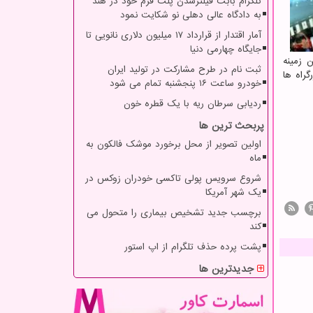
تلگرام بابت فیلترشدن پلت فرم خود در هند
به دادگاه عالی دهلی نو شکایت نمود
آمار اقتدار از قرارداد ۱۷ میلیون دلاری نانویی تا
جایگاه چهارمی دنیا
 زمینه
ثبت نام در طرح مشارکت در تولید ایران
راه ها
خودرو ساعت ۱۶ پنجشنبه تمام می شود
ردیابی سرطان ریه با یک قطره خون
پربحث ترین ها
اولین تصویر از محل برخورد موشک فالکون به
ماه
شروع سرویس پولی تاکسی خودران زوکس در
یک شهر آمریکا
برچسب جدید تشخیص بیماری را متحول می
کند
پشت پرده حذف تلگرام از اپ استور
جدیدترین ها