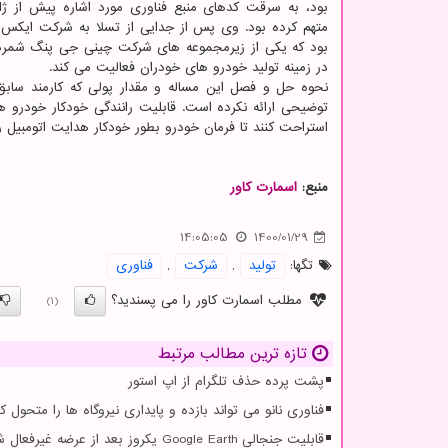
متهم کرده بود. وی پس از جدایی از تسلا به شرکت ایکس م
بود که یکی از زیرمجموعه های شرکت چینی جی پنگ شمرد
در زمینه تولید خودرو های خودران فعالیت می کند.
نحوه حل و فصل این مساله و مقدار پولی که کارمند سابق
توضیحی ارائه نکرده است. قابلیت رانندگی خودکار خودرو ه
استراحت کنند تا فرمان خودرو بطور خودکار هدایت اتومبیل را
منبع:
اسمارت كاور
14:05:05
1400/01/29
تگها:
تولید
,
شركت
,
فناوری
مطلب اسمارت کاور را می پسندید؟
(1)
تازه ترین مطالب مرتبط
پشت پرده حذف تلگرام از اپ استور
فناوری نانو می تواند بازده و پایداری نیروگاه ها را متحول کن
قابلیت جنجالی Google Earth یکروز بعد از عرضه غیرفعال شد