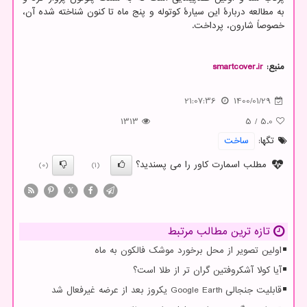
به مطالعه دربارهٔ این سیارهٔ کوتوله و پنج ماه تا کنون شناخته شده آن،
خصوصاً شارون، پرداخت.
منبع:
smartcover.ir
21:07:36
1400/01/29
1313
5
/
5.0
تگها:
ساخت
مطلب اسمارت کاور را می پسندید؟
(0)
(1)
X
تازه ترین مطالب مرتبط
اولین تصویر از محل برخورد موشک فالکون به ماه
آیا کولا آشکروفتین گران تر از طلا است؟
قابلیت جنجالی Google Earth یکروز بعد از عرضه غیرفعال شد