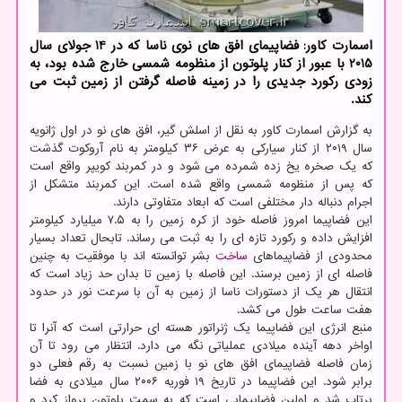
اسمارت کاور: فضاپیمای افق های نوی ناسا که در 14 جولای سال
2015 با عبور از کنار پلوتون از منظومه شمسی خارج شده بود، به
زودی رکورد جدیدی را در زمینه فاصله گرفتن از زمین ثبت می
کند.
به گزارش اسمارت کاور به نقل از اسلش گیر، افق های نو در اول ژانویه
سال ۲۰۱۹ از کنار سیارکی به عرض ۳۶ کیلومتر به نام آروکوت گذشت
که یک صخره یخ زده شمرده می شود و در کمربند کویپر واقع است
که پس از منظومه شمسی واقع شده است. این کمربند متشکل از
اجرام دنباله دار مختلفی است که ابعاد متفاوتی دارند.
این فضاپیما امروز فاصله خود از کره زمین را به ۷.۵ میلیارد کیلومتر
افزایش داده و رکورد تازه ای را به ثبت می رساند. تابحال تعداد بسیار
محدودی از فضاپیماهای
ساخت
بشر توانسته اند با موفقیت به چنین
فاصله ای از زمین برسند. این فاصله با زمین تا بدان حد زیاد است که
انتقال هر یک از دستورات ناسا از زمین به آن با سرعت نور در حدود
هفت ساعت طول می کشد.
منبع انرژی این فضاپیما یک ژنراتور هسته ای حرارتی است که آنرا تا
اواخر دهه آینده میلادی عملیاتی نگه می دارد. انتظار می رود تا آن
زمان فاصله فضاپیمای افق های نو با زمین نسبت به رقم فعلی دو
برابر شود. این فضاپیما در تاریخ ۱۹ فوریه ۲۰۰۶ سال میلادی به فضا
پرتاب شد و اولین فضاپیمایی است که به سمت پلوتون پرواز کرد و