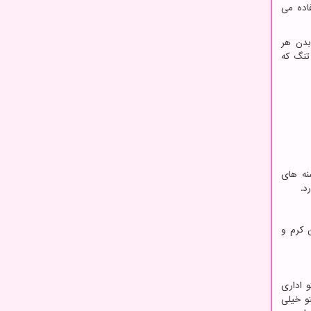
فاده می
بدن هر
 تنگ که
نه های
د.
 کرم و
و اداری
و خیلی