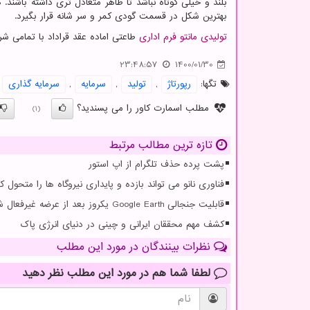
بلند و خیلی کوتاه نباشد تا ظاهر متعادل تری داشته باشند
بهترین شکل در قسمت گودی کمر و سر شانه قرار بگیرد.
تولیدی مانتو فرم اداری
طاعتی اماده عقد قراداد با تمامی ش
23:48:57
1400/01/30
تگها:
رپورتاژ
,
تولید
,
سرمایه
,
سرمایه گذاری
مطلب اسمارت کاور را می پسندید؟
(1)
تازه ترین مطالب مرتبط
پشت پرده حذف تلگرام از اپ استور
فناوری نانو می تواند بازده و پایداری نیروگاه ها را متحول کن
قابلیت جنجالی Google Earth یکروز بعد از عرضه غیرفعال شد
کشف مهم محققان ایرانی و چینی در دنیای انرژی پاک
نظرات بینندگان در مورد این مطلب
لطفا شما هم
در مورد این مطلب
نظر دهید