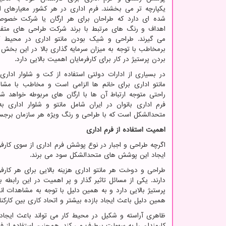
یکپارچه تر می بخشند. فرم اداری در هر کشور معیارهای 
شده ای دارد که طراحان برای هر ارگان یا شرکت خصوصی
اهداف و رنگ های مرتبط با برند شرکت طراحی های متفاو
می گیرند. طراحی و شیک بودن مانتو اداری در محیط کا
برمخاطب با توجه به میزان سرمایه گذاری بالا در این بخش 
بردن پرستیژ در کار برای کارفرمایان اهمیت بالایی دارد.
در بسیاری از ادارات دولتی استفاده از کت و شلوار اداری 
مانتو اداری برای خانم ها الزامی است و مخاطب با مشا
راحتی متوجه ارتباط آن ها با ارگان های مربوطه خواهد شد
فرم اداری بانوان در ایران شامل مانتو و شلوار اداری به
متحدالشکل است که با طراحی و رنگ ویژه هر سازمان برجست
اهمیت استفاده از فرم اداری
اگرچه طراحی و اجبار در نوع پوشش فرم اداری از سوی کارفرما
ایجاد این پوشش های متحدالشکل سود می برند.
طراحی و دوخت هر مانتو اداری هزینه بالایی برای هر کارف
دارند. یکی از مسائل تاثیر گذار و پر اهمیت در این رابطه 
پرستیژ بالایی دارد و به همین دلیل با توجه به مشاهدات 
همین دلیل باعث ایجاد بازده بیشتر و اتحاد کاری بین کارکن
ظاهری آراسته و شکیل در محیط کار می تواند باعث ایجاد دغد
کارمندان را به سهولت برطرف می کند. همچنین استفاده از ف