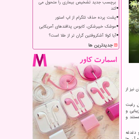
برچسب جدید تشخیص بیماری را متحول می
کند
پشت پرده حذف تلگرام از اپ استور
موشک خیبرشکن، کابوس پدافندهای آمریکایی
آیا کولا آشکروفتین گران تر از طلا است؟
جدیدترین ها
 نیز از
ل رغبت
یبایی و
تند و
و دغدغه
 آن ها