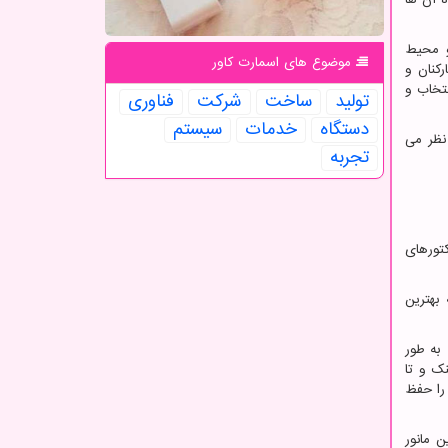
و محیط
موضوع های اسمارت كاور
کنان و
تخاب و
تولید
ساخت
شركت
فناوری
دستگاه
خدمات
سیستم
نظر می
تجربه
کتورهای
بهترین
 به طور
ک و تا
را حفظ
 مانور