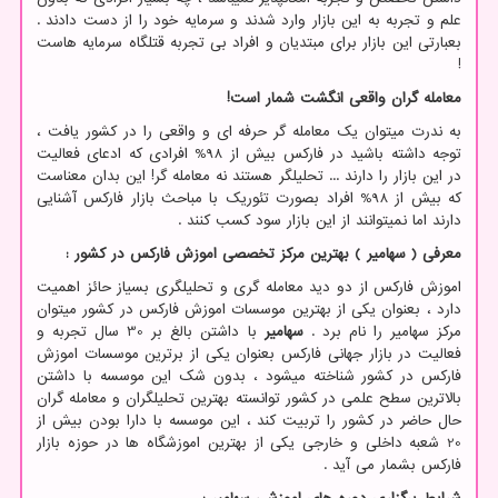
علم و تجربه به این بازار وارد شدند و سرمایه خود را از دست دادند .
بعبارتی این بازار برای مبتدیان و افراد بی تجربه قتلگاه سرمایه هاست
!
معامله گران واقعی انگشت شمار است!
به ندرت میتوان یک معامله گر حرفه ای و واقعی را در کشور یافت ،
توجه داشته باشید در فارکس بیش از 98% افرادی که ادعای فعالیت
در این بازار را دارند ... تحلیلگر هستند نه معامله گر! این بدان معناست
که بیش از 98% افراد بصورت تئوریک با مباحث بازار فارکس آشنایی
دارند اما نمیتوانند از این بازار سود کسب کنند .
معرفی ( سهامیر ) بهترین مرکز تخصصی اموزش فارکس در کشور :
اموزش فارکس از دو دید معامله گری و تحلیلگری بسیاز حائز اهمیت
دارد ، بعنوان یکی از بهترین موسسات اموزش فارکس در کشور میتوان
مرکز سهامیر را نام برد .
سهامیر
با داشتن بالغ بر 30 سال تجربه و
فعالیت در بازار جهانی فارکس بعنوان یکی از برترین موسسات اموزش
فارکس در کشور شناخته میشود ، بدون شک این موسسه با داشتن
بالاترین سطح علمی در کشور توانسته بهترین تحلیلگران و معامله گران
حال حاضر در کشور را تربیت کند ، این موسسه با دارا بودن بیش از
20 شعبه داخلی و خارجی یکی از بهترین اموزشگاه ها در حوزه بازار
فارکس بشمار می آید .