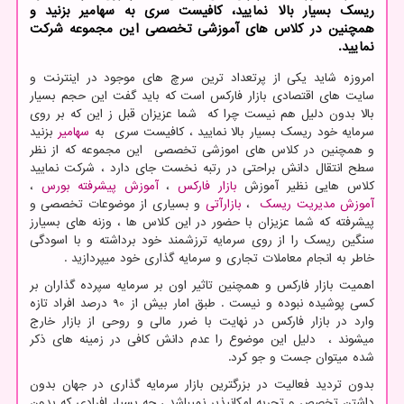
ریسك بسیار بالا نمایید، كافیست سری به سهامیر بزنید و
همچنین در كلاس های آموزشی تخصصی این مجموعه شركت
نمایید.
امروزه شاید یکی از پرتعداد ترین سرچ های موجود در اینترنت و
سایت های اقتصادی بازار فارکس است که باید گفت این حجم بسیار
بالا بدون دلیل هم نیست چرا که شما عزیزان قبل ز این که بر روی
سرمایه خود ریسک بسیار بالا نمایید ، کافیست سری به
سهامیر
بزنید
و همچنین در کلاس های اموزشی تخصصی این مجموعه که از نظر
سطح انتقال دانش براحتی در رتبه نخست جای دارد ، شرکت نمایید
کلاس هایی نظیر آموزش
بازار فارکس
،
آموزش پیشرفته بورس
،
آموزش مدیریت ریسک
،
بازارآتی
و بسیاری از موضوعات تخصصی و
پیشرفته که شما عزیزان با حضور در این کلاس ها ، وزنه های بسیارز
سنگین ریسک را از روی سرمایه ترزشمند خود برداشته و با اسودگی
خاطر به انجام معاملات تجاری و سرمایه گذاری خود میپردازید .
اهمیت بازار فارکس و همچنین تاثیر اون بر سرمایه سپرده گذاران بر
کسی پوشیده نبوده و نیست . طبق امار بیش از 90 درصد افراد تازه
وارد در بازار فارکس در نهایت با ضرر مالی و روحی از بازار خارج
میشوند ، دلیل این موضوع را عدم دانش کافی در زمینه های ذکر
شده میتوان جست و جو کرد.
بدون تردید فعالیت در بزرگترین بازار سرمایه گذاری در جهان بدون
داشتن تخصص و تجربه امکانپذیر نمیباشد ، چه بسیار افرادی که بدون