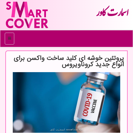
اسمارت كاور
منو
پروتئین خوشه ای كلید ساخت واكسن برای
انواع جدید كروناویروس