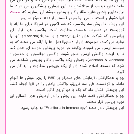
پادتن ها به RBD حمله کنند، کلید دیگر کار نمی کند و در قفل می
ماند؛ بدین ترتیب از مبتلاشدن به این بیماری پیشگیری می شود. ما
نیاز نداریم پادتن هایی مقابل کل پروتئین خوشه ای بسازیم که
ساخت
آنها دشوارتر است. ما می توانیم بر قسمتی از RBD تمرکز نماییم.
این روش، با روش سه واکسنی که هم اکنون در آمریکا برای مقابله با
کووید-۱۹ در دسترس هستند، متفاوت است. واکسن های آران ای
پیامرسان که شرکت های "فایزر"(Pfizer) و "مدرنا"(Moderna) آنها را
تولید می کنند، مجموعه ای از دستورالعمل ها را ارائه می دهند که به
سیستم ایمنی می آموزند چگونه در مورد پروتئین خوشه ای عمل کند
تا به ایجاد واکنش ایمنی منجر شود. واکسن "جانسون و جانسون"
(Johnson & Johnson)، بعنوان یک واکسن ناقل ویروس شناخته می
شود که نسخه اصلاح شده ای از یک ویروس متفاوت را به کار می
گیرد.
چو و همکارانش، آزمایش های متمرکز بر RBD را روی موش ها انجام
دادند و توانستند طی سه تزریق، واکنش پادتن را در آنها ایجاد کنند.
این پژوهش نشان داد که یک یا دو تزریق کافی است.
چو و همکارانش قصد دارند این روش را در آزمایش های انسانی نیز
مورد بررسی قرار دهند.
این پژوهش، در مجله "Frontiers in Immunology" به چاپ رسید.