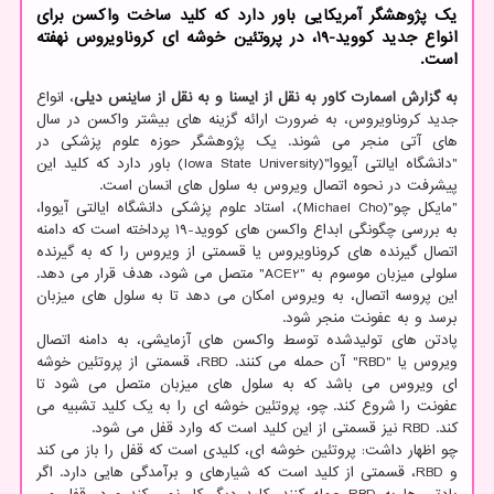
یک پژوهشگر آمریکایی باور دارد که کلید ساخت واکسن برای
انواع جدید کووید-19، در پروتئین خوشه ای کروناویروس نهفته
است.
به گزارش اسمارت کاور به نقل از ایسنا و به نقل از ساینس دیلی
، انواع
جدید کروناویروس، به ضرورت ارائه گزینه های بیشتر واکسن در سال
های آتی منجر می شوند. یک پژوهشگر حوزه علوم پزشکی در
"دانشگاه ایالتی آیووا"(Iowa State University) باور دارد که کلید این
پیشرفت در نحوه اتصال ویروس به سلول های انسان است.
"مایکل چو"(Michael Cho)، استاد علوم پزشکی دانشگاه ایالتی آیووا،
به بررسی چگونگی ابداع واکسن های کووید-۱۹ پرداخته است که دامنه
اتصال گیرنده های کروناویروس یا قسمتی از ویروس را که به گیرنده
سلولی میزبان موسوم به "ACE2" متصل می شود، هدف قرار می دهد.
این پروسه اتصال، به ویروس امکان می دهد تا به سلول های میزبان
برسد و به عفونت منجر شود.
پادتن های تولیدشده توسط واکسن های آزمایشی، به دامنه اتصال
ویروس یا "RBD" آن حمله می کنند. RBD، قسمتی از پروتئین خوشه
ای ویروس می باشد که به سلول های میزبان متصل می شود تا
عفونت را شروع کند. چو، پروتئین خوشه ای را به یک کلید تشبیه می
کند. RBD نیز قسمتی از این کلید است که وارد قفل می شود.
چو اظهار داشت: پروتئین خوشه ای، کلیدی است که قفل را باز می کند
و RBD، قسمتی از کلید است که شیارهای و برآمدگی هایی دارد. اگر