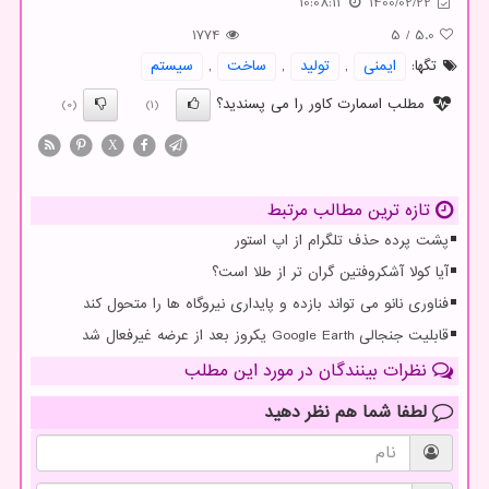
10:08:11
1400/02/22
1774
5
/
5.0
تگها:
ایمنی
,
تولید
,
ساخت
,
سیستم
مطلب اسمارت کاور را می پسندید؟
(0)
(1)
X
تازه ترین مطالب مرتبط
پشت پرده حذف تلگرام از اپ استور
آیا کولا آشکروفتین گران تر از طلا است؟
فناوری نانو می تواند بازده و پایداری نیروگاه ها را متحول کند
قابلیت جنجالی Google Earth یکروز بعد از عرضه غیرفعال شد
نظرات بینندگان در مورد این مطلب
لطفا شما هم
نظر دهید