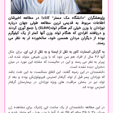
پژوهشگران ˮدانشگاه مک مسترˮ کانادا در مطالعه اخیرشان
اطلاعات مربوط به قدیمی ترین مطالعه طولی جهان درباره
نوزادان با وزن خیلی کم هنگام تولد(ELBW) را جمع آوری کردند
و دریافتند افرادی که هنگام تولد وزن آنها کمتر از یک کیلوگرم
بوده از دیگران مردان همسن خود، سالخورده تر به نظر می
رسند.
به گزارش اسمارت کاور به نقل از ایسنا و به نقل از تی ای
، برای مثال
آنها ۴.۶ سال از افراد هم سن خود که با وزن طبیعی متولد شده اند،
پیرتر به نظر می رسند و این در حالیست که مشابه این مورد در میان
دختران دیده نشده است.
دانشمندان در این زمینه گفتند: این اتفاق ممکنست به این علت باشد
که نوزادان پسر قبل از تولد گرفتار استرس فیزیولوژیکی بوده و بعد از
تولد نیز در بخش مراقبت های ویژه نوزادان در بیمارستان گرفتار
استرس بوده اند.
در این مطالعه دانشمندان از یک ساعت اپی ژنتیک برای مشاهده ژن
مردان ۳۰ تا ۳۵ ساله که ۴۵ نفر از آنها با وزن خیلی کم متولد شده و