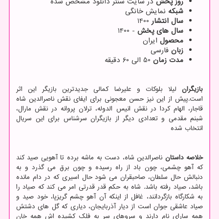
روز پخش
در سایت سنتر دانلود مشخص شده
شبکه
نمایش خانگی
سال انتشار
1400
سال های پخش
- 1400
محصول
ایران
زبان
فارسی
مدت زمان
50 الی 60 دقیقه
بازیگران
لیلا بلوکات و علیرضا کمالی جدیدترین بازیگر این اثر
است.پیش از این نیز حسن معجونی برای ایفای نقش ناصرالدین شاه
قاجار، الهام کردا در نقش انیس الدوله، ترلان پروانه در نقش مارال،
شبنم مقدمی و تعدادی دیگر از بازیگران سرشناس برای این سریال
انتخاب شده
خلاصه داستان
ناصرالدین شاه، دست به ماشه برده تا آهویی صید کند
که آهو چشمی، چون باد از راه رسیده و چون برق می گذرد و به
دنبالش حال سلطان، صاحبقران می شود حال اسیری که در دام مانده
باشد، صیاد رفته باشد. شاه به حکم قدر قدرتی امر می کند که صیاد را
به شکارگاه بازگردانند، غافل از اینکه آن آهو چشم گریزپا، خود صید و
صیاد عاشقی جوان است از دیار آذربایجان، دیاری که گل های دشتش
همه سارای نام دارند و سروهای سر به فلک کشیده اش همه خان