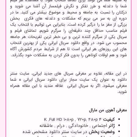
به سلیقه شما می تواند برای تماشا انتخاب شود. با مشاهده هر فیلم
شما با دغدغه و طرز تفکر و نگرش فیلمساز آن آشنا می شوید و
درکتان را نسبت به جامعه و محیط و موضوع بیشتر می کنید. ما در
دوره ای به سر می بریم که مشکلات و دغدغه های فکری بخش
بزرگی از مغز ما را درگیر کرده است. بنابراین می توانیم با انتخاب یک
فیلم مناسب حداقل چند دقیقه‌ای را سرگرم شویم. تماشای فیلم و
سریال یکی از سرگرم کننده ترین و بی خطر ترین تفریحات هر جامعه
محسوب می شود. در واقع دانلود سریال ایرانی یکی از بهترین انتخاب
های این روزهای هر ایرانی است تا هم از شرایط مردم کشورش آگاه
شود و هم اوقات کوتاهی را بدون فکر کردن به مشکلات خود بگذراند.
در این مقاله، علاوه بر معرفی سریال های جدید ایرانی، سایت سنتر
دانلود به عنوان یک سایت مجاز برای دانلود سریال ایرانی ه شما
معرفی می­شود. اگر به سریال ایرانی علاقه مندید با این مقاله همراه
شوید.
معرفی آهوی من مارال
کیفیت
۴
K ,Full HD 1080p , 720p, 480p
ژانر
اجتماعی , خانودادگی , درام , عاشقانه
وضعیت پخش
در سایت سنتر دانلود مشخص شده