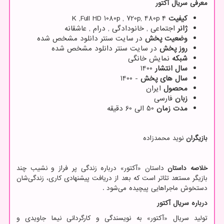
معرفی سریال آکتور
کیفیت
۴
K ,Full HD 1080p , 720p, 480p
ژانر
اجتماعی , خانودادگی , درام , عاشقانه
وضعیت پخش
در سایت سنتر دانلود مشخص شده
روز پخش
در سایت سنتر دانلود مشخص شده
شبکه
نمایش خانگی
سال انتشار
1400
سال های پخش
- 1400
محصول
ایران
زبان
فارسی
مدت زمان
50 الی 60 دقیقه
بازیگران
نوید محمدزاده
خلاصه داستان
داستان «آکتور» درباره زندگی پر فراز و نشیب چند
بازیگر مستعد تئاتر است که بعد از دریافت پیشنهادی کاری، زندگی‌شان
دستخوش ماجراهایی پیچیده می‌شود
.
درباره سریال آکتور
تولید سریال «آکتور» به نویسندگی و کارگردانی نیما جاویدی و