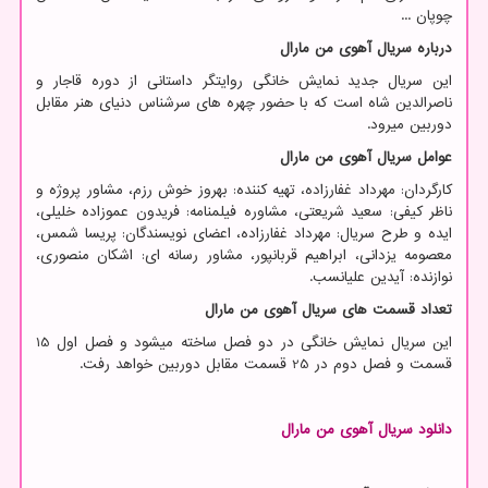
چوپان
...
درباره سریال آهوی من مارال
این سریال جدید نمایش خانگی روایتگر داستانی از دوره قاجار و
ناصرالدین شاه است که با حضور چهره های سرشناس دنیای هنر مقابل
دوربین میرود.
عوامل سریال آهوی من مارال
کارگردان: مهرداد غفارزاده، تهیه کننده: بهروز خوش رزم، مشاور پروژه و
ناظر کیفی: سعید شریعتی، مشاوره فیلمنامه: فریدون عموزاده خلیلی،
ایده و طرح سریال: مهرداد غفارزاده، اعضای نویسندگان: پریسا شمس،
معصومه یزدانی، ابراهیم قربانپور، مشاور رسانه ای: اشکان منصوری،
نوازنده: آیدین علیانسب.
تعداد قسمت های سریال آهوی من مارال
این سریال نمایش خانگی در دو فصل ساخته میشود و فصل اول 15
قسمت و فصل دوم در 25 قسمت مقابل دوربین خواهد رفت.
دانلود
سریال
آهوی
من
مارال