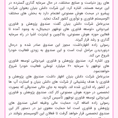
های روز دنیاست و صنایع مختلف، در حال سرمایه گذاری گسترده در
این عرصه هستند، اشاره کرد: این شرکت دانش بنیان بعنوان شرکت
پیشرو در مبحث هوش مصنوعی اهتمام دارد به بخش های مختلف
اکوسیستم فناوری و نوآوری کشور کمک نماید.
مدیرعامل شرکت دانش بنیان گفت: صندوق پژوهش و فناوری
غیردولتی «توسعه فناوری های نوظهور دیجیتال» به وجود آمده تا
فعالین حوزه هوش مصنوعی، بلاکچین و اینترنت اشیا در راه سرمایه
گذاری و رشد قرار گیرند.
رسولی زاده اظهارداشت: مجوز این صندوق صادر شده و درحال
درنوردیدن مراحل ثبت است و این صندوق به زودی فعالیت خودرا
شروع می کند.
وی اشاره کرد: صندوق پژوهش و فناوری غیردولتی توسعه فناوری
های نوظهور با سرمایه ۲۰ میلیارد تومانی فعالیت خودرا شروع
خواهدنمود.
مدیرعامل شرکت دانش بنیان اظهار داشت: صندوق های پژوهش و
فناوری با هدف پشتیبانی از شرکت های دانش بنیان و استارت آپ ها
در کشور راه اندازی شده اند. باتوجه به جای خالی صندوقی که بصورت
تخصصی در حوزه هوش مصنوعی کار کند، صندوق پژوهش و فناوری
غیردولتی توسعه فناوری نوظهور تأسیس گردید.
رسولی زاده اضافه کرد: حمایت مالی وظیفه اصلی صندوق های
پژوهش و فناوری است اما حمایت معنوی نیز در دستور کار این
صندوق تخصصی قرار خواهد گرفت تا فعالان این اکوسیستم بتوانند در