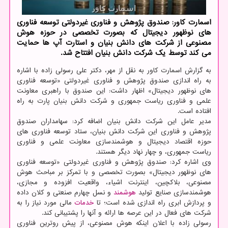
اسمارت کاور: صندوق پژوهش و فناوری غیردولتی توسعه فناوری
های نوظهور دیجیتال که بصورت تخصصی در حوزه هوش
مصنوعی از شرکت های دانش بنیان و استارت آپ ها حمایت
می کند توسط یک شرکت دانش بنیان افتتاح شد.
به گزارش اسمارت کاور به نقل از مهر، دکتر علی رسولی زاده با اشاره
به راه اندازی صندوق پژوهش و فناوری غیردولتی «توسعه فناوری
های نوظهور دیجیتال» اظهار داشت: این صندوق با راهبری معاونت
علمی و فناوری ریاست جمهوری و شرکت دانش بنیان پارت به راه
افتاده است.
مدیر عامل این شرکت دانش بنیان اضافه کرد: سهامداران صندوق
پژوهش و فناوری این شرکت دانش بنیان، ستاد توسعه فناوری های
حوزه اقتصاد دیجیتال و هوشمندسازی معاونت علمی و فناوری
ریاست جمهوری، و چهار نهاد دیگر هستند.
وی اشاره کرد: صندوق پژوهش و فناوری غیردولتی «توسعه فناوری
های نوظهور دیجیتال» بصورت تخصصی و با تمرکز بر مباحث هوش
مصنوعی، بلاکچین، اینترنت اشیاء، واقعیت افزوده و مجازی،
هوشمندسازی صنایع تولید
هوشمند
و نسل چهارم صنعتی و کلان داده
و پردازش ابری راه اندازی شده است؛ تا
خدمات
مالی مورد نیاز را به
شرکت های فعال در این عرصه ها ارائه و آنها را پشتیبانی کند.
رسولی زاده با اعلان اینکه هوش مصنوعی، از پیش روترین فناوری