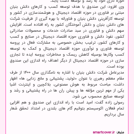
حوزه کاری خود به رشد و توسعه دست یابند.
وی افزود: این صندوق با هدف توسعه کسب و کارهای دانش بنیان
مبتنی بر فناوری در حوزه اقتصاد دیجیتال و هوشمندسازی در کشور و
توسعه کارآفرینی دانش بنیان و فناورانه با بهره گیری از ظرفیت شرکت
های دانش بنیان و دانش آموختگان کشور به راه افتاده است. افزایش
سهم دانش و فناوری در سبد صادرات خدمات و محصولات صادراتی
کشور، نفوذ دانش و فناوری حوزه اقتصاد دیجیتال در صنایع و کسب
و کارهای کشور، ترغیب بخش خصوصی به مشارکت فعال در پروسه
توسعه فناوری و نوآوری حوزه اقتصاد دیجیتال و کمک به توسعه
کسب وکارها بوسیله کاهش ریسک و مخاطرات پروسه ایده تا تجاری
سازی در حوزه اقتصاد دیجیتال از دیگر اهداف راه اندازی این صندوق
بوده است.
مدیرعامل شرکت دانش بنیان با اشاره به نامگذاری سال ۱۴۰۰ از طرف
مقام معظم رهبری با عنوان «تولید، پشتیبانی و مانع زدایی ها» اظهار
داشت: مباحث مربوط به هوش مصنوعی، بلاکچین و اینترنت اشیا
یکی از مهم ترین مؤلفه ها و پیش ران ها در راه پشتیبانی و رشد و
توسعه صنایع محسوب می شود.
رسولی زاده گفت: امید است با راه اندازی این صندوق و هم افزایی
تمام فعالان اکوسیستم بتوانیم گام های بلندی در امتداد تحقق شعار
سال برداریم.
منبع:
smartcover.ir