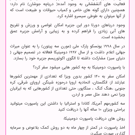
فعالیت های آتشفشانی به وجود آمده( دریاچه جوشان) نام دارد؛
همچنین دارای گونه های خاص و کمیاب حیوانات و طبیعت است که
از آنها میتوان به طوطی سیسرو اشاره کرد.
وجود دریاهای دورتا دور این جزیره امکان غواصی و ورزش و تفریح
های آبی زیادی را فراهم کرده و به زیبایی و آرامش جزیره عمق
بخشیده است.
در سال 1998 یونسکو پارک ملی (مورن سه پیتون) را به عنوان میراث
جهانی اعلام داشت و از سال 1997 دومینیکا فعالانه در تصمیم جهانی (
دنیای سبز) مشارکت داشته تا الگوی اکوتوریسم جزیره خود را بسازد.
با پاسپورت دومینیکا به چه کشور هایی میشود سفر کرد؟
امکان سفر به 140 کشور بدون ویزا که تعدادی از مهمترین کشورها
عبارتند از: انگلستان، اتحادیه اروپا درحوزه شینگن
,
اروپای شرقی، کره
جنوبی ،هنگ کنگ ، سنگاپور، حتی تعدادی از کشورهایی که به ایرانیان
ویزا نمی دهند مثل مصر و اردن.
سه کشورمهم آمریکا، کانادا و استرالیا با داشتن این پاسپورت میتوانید
براحتی ویزای 10 ساله آنها را دریافت کنید
روش های دریافت پاسپورت دومینیکا:
اخذ پاسپورت در کمتر از چهار ماه به دو روش کمک بلاعوض و سرمایه
گذاری صورت میگیرد: