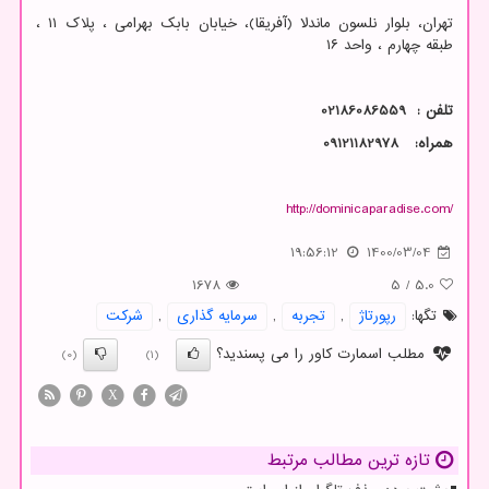
تهران، بلوار نلسون ماندلا (آفریقا)، خیابان بابک بهرامی ، پلاک ۱۱ ،
طبقه چهارم ، واحد ۱۶
تلفن : 02186086559
همراه:
09121182978
http://dominicaparadise.com/
19:56:12
1400/03/04
1678
5
/
5.0
تگها:
رپورتاژ
,
تجربه
,
سرمایه گذاری
,
شركت
مطلب اسمارت کاور را می پسندید؟
(0)
(1)
X
تازه ترین مطالب مرتبط