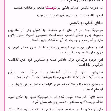
حفظ تابعیت اصلی اقدام کننده
در صورت داشتن حساب بانکی در
دومینیکا
معاف از مالیات هستید
امکان اقامت با تمام مزایای شهروندی در دومینیکا
مزایای زندگی دو تابعیتی:
دومینیکا چند بار در سال های مختلف به عنوان یکی از شادترین
کشورها برای زندگی انتخاب شده است همچنین امنیت بسیار بالایی
دارد و آمار جرم و جنایت در آن به شدت پایین است.
آب و هوای این جزیره گرمسیری همراه با باد های شمال شرقی و
باران های شدید و سنگین است.
این جزیره بزرگترین جزایر بادگیر است و بلندترین کوه های کارائیب
شرقی را دارا است.
همچنین مملو از مناظر آتشفشانی با جنگل های بارانی
سرسبز،آبشارها،رودخانه ها، دریاچه ها وچشمه های آب گرم است.
همچنین دومینیکا برخلاف بقیه جزایر کاراییب ساحل هایش شلوغ و پر
ازدحام نیستند
تمام دلایل ذکر شده سبب شده اند تا دومینیکا تبدیل به مکان مورد
علاقه نویسندگان، محققان، عکاسان و هنرمندان شود
یکی از مشهور ترین چشمه های آب گرم دنیا که در دومینیکا بر اثر