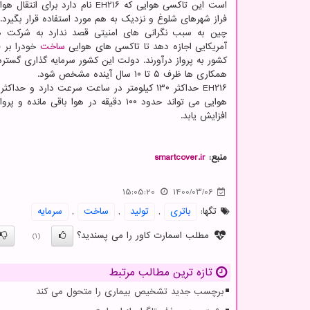
است این تاکسی هوایی که EH۲۱۶ نام دارد برای
فراز شهرهای شلوغ و نزدیک به هم مورد استفاده قرار بگیرد.
چین به سبب نگرانی های امنیتی قصد ندارد به شرکت ها
آمریکایی اجازه دهد تا تاکسی های هوایی
ساخت
خودرا بر ف
کشور به پرواز درآورند. دولت این کشور سرمایه گذاری گسترد
همکاری ها ظرف ۵ تا ۱۰ سال آینده مشخص شود.
افزایش یابد.
منبع:
smartcover.ir
15:05:20
1400/03/06
تگها:
باتری
,
تولید
,
ساخت
,
سرمایه
مطلب اسمارت کاور را می پسندید؟
(1)
تازه ترین مطالب مرتبط
برچسب جدید تشخیص بیماری را متحول می کند