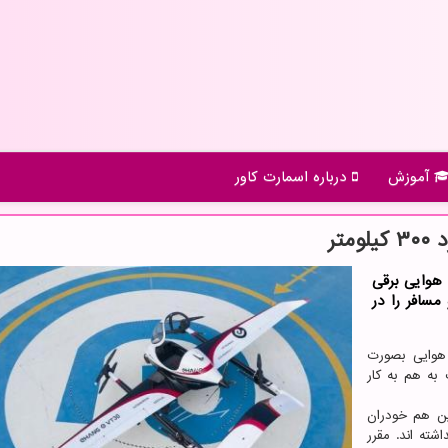
آموزش
درباره اسمارت كاور
تر
هوایی برقی
سافر را در
 هوایی بصورت
به هم به کار
ین هم خودران
شته اند. مقرر