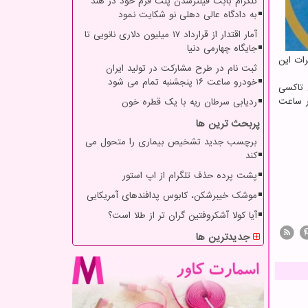
تلگرام بابت فیلترشدن پلت فرم خود در هند
به دادگاه عالی دهلی نو شکایت نمود
آمار اقتدار از قرارداد ۱۷ میلیون دلاری نانویی تا
جایگاه چهارمی دنیا
رات این
ثبت نام در طرح مشارکت در تولید ایران
خودرو ساعت ۱۶ پنجشنبه تمام می شود
 ها این تاکسی
آینده سرعت پرواز این تاکسی هوایی به ۲۰۰ کیلومتر در ساعت
ردیابی سرطان ریه با یک قطره خون
پربحث ترین ها
برچسب جدید تشخیص بیماری را متحول می
کند
پشت پرده حذف تلگرام از اپ استور
موشک خیبرشکن، کابوس پدافندهای آمریکایی
آیا کولا آشکروفتین گران تر از طلا است؟
جدیدترین ها