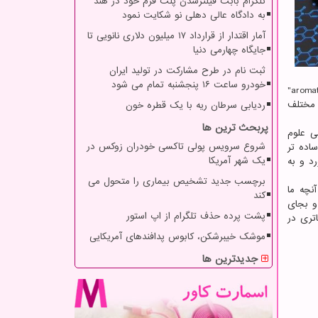
تلگرام بابت فیلترشدن پلت فرم خود در هند
به دادگاه عالی دهلی نو شکایت نمود
آمار اقتدار از قرارداد ۱۷ میلیون دلاری نانویی تا
جایگاه چهارمی دنیا
ثبت نام در طرح مشارکت در تولید ایران
خودرو ساعت ۱۶ پنجشنبه تمام می شود
پژوهشگران موسسه اسکالتک برای حل این مشکل، از یک "پلیماید" (polyimide) ساده بهره برده اند که با گرم کردن تلفیقی از "aromatic dianhydride"
ای مختلف
ردیابی سرطان ریه با یک قطره خون
پربحث ترین ها
ی علوم
شروع سرویس پولی تاکسی خودران زوکس در
ساده تر
یک شهر آمریکا
 می آورد و به
برچسب جدید تشخیص بیماری را متحول می
 آنچه ما
کند
و بجای
پشت پرده حذف تلگرام از اپ استور
باتری در
موشک خیبرشکن، کابوس پدافندهای آمریکایی
جدیدترین ها