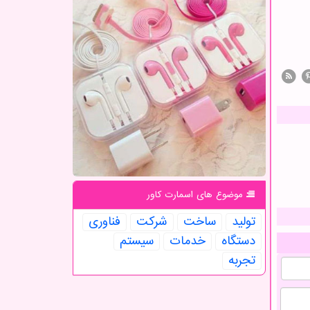
موضوع های اسمارت كاور
تولید
ساخت
شركت
فناوری
دستگاه
خدمات
سیستم
تجربه