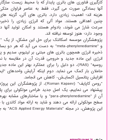
کارگیری فناوری های باتری پایدار که با محیط زیست سازگار
آنها بسادگی صورت می گیرد، فقط به عناصر فراوان متک
هزینه اند؛ اهمیت زیادی دارد. باتری های آلی، گزینه های
چنین اهدافی هستند. مواد آلی که انرژی زیادی را ذخیره
سرعت شارژ می شوند، بادوام هستند و امکان تولید آنها د
وجود دارد؛ هنوز توسعه نیافته اند.
و "meta-phenylenediamine" به دست می 
ذخیره انرژی همچون باتری های مبتنی بر لیتیوم، سدیم و پ
انرژی این ماده جدید و خروجی قدرت آن در مقایسه با نم
روسیه" (RAS)، دو دلیل را برای عملکرد بهتر این م
افزایش پتانسیل اکسایـش- کاهش می انجامد.
"رومن کاپایف" (Roman Kapaev)، 
پیشنهاد می نماییم، یک اصل جدید طراحی مولکولی برای پلی
آن از "para-phenylenediamine" و یا
سطح مولکولی ارائه می دهند و شاید به ارائه مواد کاتدی با 
این پژوهش، در مجله "ACS Applied Energy Materials" به چاپ رسید.
منبع:
smartcover.ir