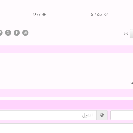
1622
5
/
5.0
X
(0)
د