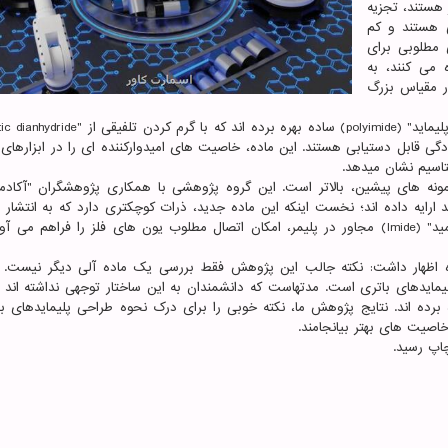
 هستند، تجزیه
ی هستند و کم
 مطلوبی برای
 می کنند، به
ر مقیاس بزرگ
آید که هر دو بسادگی قابل دستیابی هستند. این ماده، خاصیت های امیدوارکننده ای را در ابزاره
تاسیم نشان میدهد.
ونه های پیشین، بالاتر است. این گروه پژوهشی با همکاری پژوهشگران "آکادم
اده جدید ارایه داده اند؛ نخست اینکه این ماده جدید، ذرات کوچکتری دارد که به انتشار 
حاملان بار کمک می نماید. دوم اینکه آرایش واحدهای "ایمید" (Imide) مجاور در پلیمر، امکان اتصال مطلوب یون های فلز را فراهم
از پژوهشگران این پروژه اظهار داشت: نکته جالب این پژوهش فقط بررسی یک ماده آلی دیگر نیست.
مایدهای باتری است. مدتهاست که دانشمندان به این ساختار توجهی نداشته اند 
 ساختارهای مشابه بهره برده اند. نتایج پژوهش ما، نکته خوبی را برای درک نحوه طراحی پلیمایدهای 
خاصیت های بهتر بیانجامند.