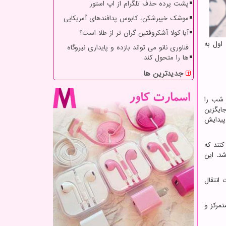
پشت پرده حذف تلگرام از اپ استور
موشک خیبرشکن، کابوس پدافندهای آمریکایی
آیا کولا آشکروفتین گران تر از طلا است؟
اول به
فناوری نانو می تواند بازده و پایداری نیروگاه
ها را متحول کند
جدیدترین ها
سر شب را
جایگزین
ردند. این قضیه درست مربوط به ۲۵ سال پیش از پیدایش
کنند که
د. این
 انتقال
تمرکز و