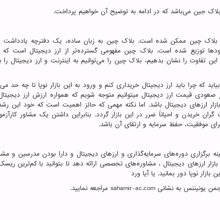
 بلاک جین می‌باشد که در ادامه به توضیح آن خواهیم پرداخت.
ری بلاک چین ممکن شده است. بلاک چین به زبان ساده، یک دفترچه یادداشت د
ها توزیع شده است. بلاک چین مفهومی گسترده‌تر از ارز دیجیتال است که می
ن تفاوت را نشان بدهیم، بلاک چین را می‌توانیم به اینترنت و ارز دیجیتال را ب
د که چرا باید ارز دیجیتال خریداری کنم و ورود به این بازار نوپا تا چه حد می‌ت
ر صعودی قیمت ارز دیجیتال میتوانیم متوجه شویم که همواره ارزش ارز دیجیتال 
ازار ارزهای دیجیتال باشد. اما نکته مهمی ‌که حائز اهمیت است که خود این رش
ران خریدن و احیاناً ضرر در این بازار گردد. بنابراین داشتن یک مشاور کارآزمو
رای موفقیت، حفظ سرمایه و ارتقای آن باشد.
تجربه در زمینه برگزاری دوره‌های سرمایه‌گذاری و ارزهای دیجیتال و دارا بودن مدرسین و مش
 بازار ارزهای دیجیتال ، مشاوره‌های تخصصی ارائه دهد تا بتوانید با کم‌ترین ریس
ازار نوپا دور بمانید. یا آیا ورد
جمن یونیننس به نشانی
sahamir-ac.com
مراجعه نمایید.