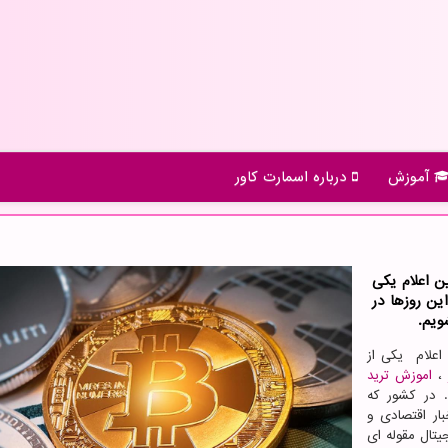
آموزش
درباره اسمارت كاور
ن اعلام یكی
ین روزها در
ویم.
علام یکی از
،
اموزش ترید
 در کشور که
بار اقتصادی و
تال مقوله ای