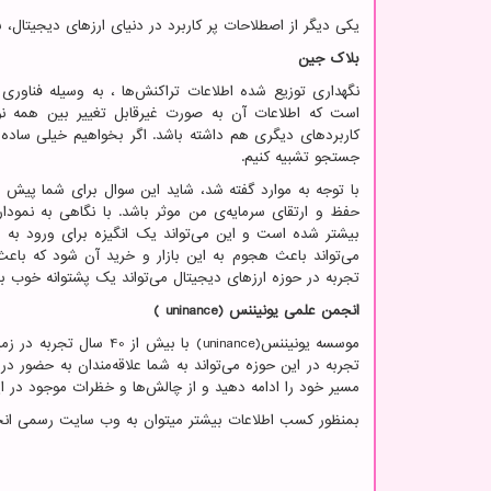
یکی دیگر از اصطلاحات پر کاربرد در دنیای ارزهای دیجیتال،
بلاک جین
نگهداری توزیع شده اطلاعات تراکنش‌ها ، به وسیله فناو
است که اطلاعات آن به صورت غیرقابل تغییر بین همه نود
کاربردهای دیگری هم داشته باشد. اگر بخواهیم خیلی ساده ای
جستجو تشبیه کنیم.
با توجه به موارد گفته شد، شاید این سوال برای شما پیش بیای
حفظ و ارتقای سرمایه‌ی من موثر باشد. با نگاهی به نمودا
بیشتر شده است و این می‌تواند یک انگیزه برای ورود به ب
می‌تواند باعث هجوم به این بازار و خرید آن شود که باعث گ
تجربه در حوزه ارزهای دیجیتال می‌تواند یک پشتوانه خوب ب
انجمن علمی یونیننس (
( uninance
موسسه یونیننس(
uninance
) با بیش از 40 سال 
تجربه در این حوزه می‌تواند به شما علاقه‌مندان به حضور در
مسیر خود را ادامه دهید و از چالش‌ها و خظرات موجود در این ب
بمنظور کسب اطلاعات بیشتر میتوان به وب سایت رسمی ان