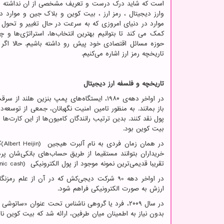
است که شاید درک درست و تعریف مشخصی از ان نداشته با
وارز دیجیتال ، رمز ارز ، بیت کوین و بلاک جین و موارد د
موارد در دنیای امروزی که به سرعت در حال تغییر و تحول 
کمک می کند تا بتوانیم بهترین انتخاب‌ها، استراتژی‌ها و چش
حوزه مسائل اقتصادی خود پیش رو داشته باشیم. حالا اگر م
تاریخچه رمز ارز اشاره می‌کنیم.
تاریخچه و فلسفه ارز دیجیتال
در اواخر دهه‌ی ۱۹۸۰، ایستگاه‌های پمپ بنزی
باز بمانند. به منظور تامین امنیت نگهبانان، جمعی از توسع
بیت کوین بود.
در همان زمان فردی به نام آلبرت هیجین
(Albert Heijin)
ک
خریداران بتوانند مستقیما از طریق حساب‌های بانکی‌شان پر
تقریبا قدیمی‌ترین نمونه موجود از پول الکترونیکی
nic cash)
در اواخر دهه 90 شرکت دیجی‌کش که در آن از عل
ارزش به صورت الکترونیکی فراهم شود.
در سال ۲۰۰۹، فرد یا گروهی ناشناس تحت عنوان «ساتو
بدون نیاز به اطمینان میان طرفین، ارائه شد که بیت کوین ن