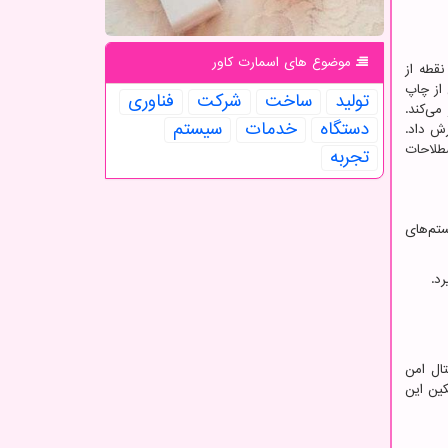
موضوع های اسمارت كاور
قطه از
 از چاپ
تولید
ساخت
شركت
فناوری
می‌کند.
دستگاه
خدمات
سیستم
رش داد.
طلاحات
تجربه
ستم‌های
د.
ال امن
کین این