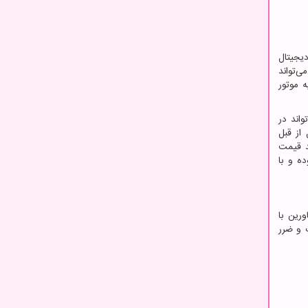
یجیتال
‌تواند
ه موتور
واند در
از قبل
د قیمت
ده و با
اورین با
ک و ضرر