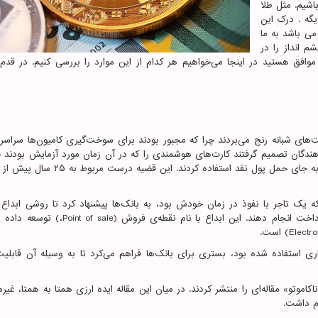
شیم. مثل طلا
یگه . درک این
می باشد به ما
م انداز را در
وافق هستید در اینجا می‌خواهیم هر کدام از این موارد را بررسی کنیم. در قدم 
ن هلند از سرقت‌های شبانه رنج می‌بردند چرا که مجبور بودند برای سوخت‌گیری کامیون‌ها سرا
ه‌دهندگان تصمیم گرفتند کارت‌های هوشمندی را که در آن زمان مورد آزمایش بودند 
پول نقد کنند. بدین ترتیب رانندگان کامیون‌ها از این کارت‌ها به جای حمل پول نقد استفاده ک
ه یک تاجر با نفوذ در زمان خودش بود، به بانک‌ها پیشنهاد کرد تا روشی ابداع 
داخت انجام دهند. این ابداع با نام نقطه‌ی فروش
Point of sale)
،
(
توسعه داده ش
(Electro
است.
م رمزنگاری استفاده شده بود، بستری برای بانک‌ها فراهم می‌کرد تا به وسیله آن قابلیت
شی ناکاموتو» مقاله‌ای را منتشر کردند. در میان این مقاله ایده ارزی همتا به همتا، غیرم
ام داشت.