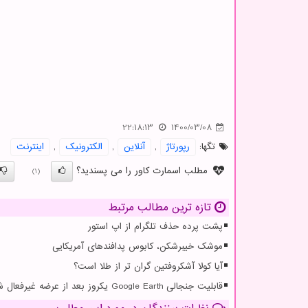
22:18:13
1400/03/08
تگها:
رپورتاژ
,
آنلاین
,
الكترونیك
,
اینترنت
مطلب اسمارت کاور را می پسندید؟
(1)
تازه ترین مطالب مرتبط
پشت پرده حذف تلگرام از اپ استور
موشک خیبرشکن، کابوس پدافندهای آمریکایی
آیا کولا آشکروفتین گران تر از طلا است؟
قابلیت جنجالی Google Earth یکروز بعد از عرضه غیرفعال شد