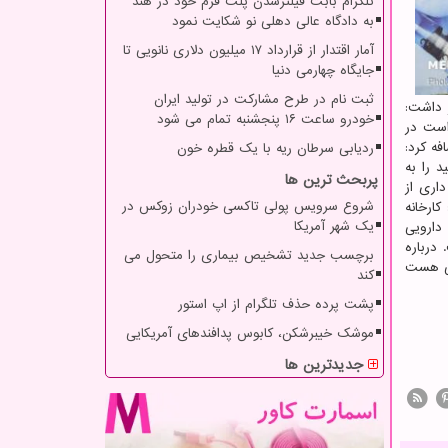
تلگرام بابت فیلترشدن پلت فرم خود در هند
به دادگاه عالی دهلی نو شکایت نمود
آمار اقتدار از قرارداد ۱۷ میلیون دلاری نانویی تا
جایگاه چهارمی دنیا
ثبت نام در طرح مشارکت در تولید ایران
 داشت:
خودرو ساعت ۱۶ پنجشنبه تمام می شود
است در
 رسید. جلیلی اضافه کرد:
ردیابی سرطان ریه با یک قطره خون
د را به
پربحث ترین ها
داری از
شروع سرویس پولی تاکسی خودران زوکس در
ارخانه
یک شهر آمریکا
دارویی
درباره
برچسب جدید تشخیص بیماری را متحول می
صی هست
کند
پشت پرده حذف تلگرام از اپ استور
موشک خیبرشکن، کابوس پدافندهای آمریکایی
جدیدترین ها