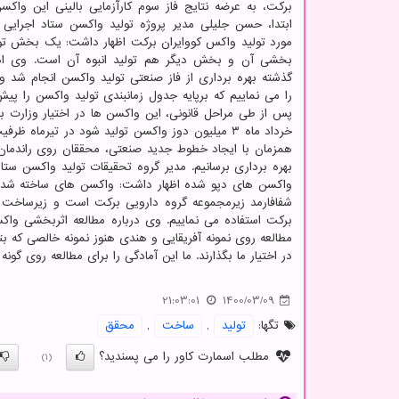
برکت، به عرضه نتایج فاز سوم کارآزمایی بالینی این واکسن
ابتدا، حسن جلیلی مدیر پروژه تولید واکسن ستاد اجرایی ف
مورد تولید واکس کووایران برکت اظهار داشت: یک بخش تول
بخشی آن و بخش دیگر هم تولید انبوه آن است. وی ادام
گذشته بهره برداری از فاز صنعتی تولید واکسن انجام شد و
را می نماییم که برپایه جدول زمانبندی تولید واکسن را پی
پس از طی مراحل قانونی، این واکسن ها در اختیار وزارت ب
همزمان با ایجاد خطوط جدید صنعتی، محققان روی راندمان کا
بهره برداری برسانیم. مدیر گروه تحقیقات تولید واکسن ستاد
واکسن های دپو شده اظهار داشت: واکسن های ساخته شده در 
شفافارمد زیرمجموعه گروه دارویی برکت است و زیرساخت ه
برکت استفاده می نماییم. وی درباره مطالعه اثربخشی واکس
مطالعه روی نمونه آفریقایی و هندی هنوز نمونه خالصی که 
در اختیار ما بگذارند. ما این آمادگی را برای مطالعه روی گونه
21:03:01
1400/03/09
تگها:
تولید
,
ساخت
,
محقق
مطلب اسمارت کاور را می پسندید؟
(1)