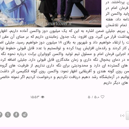
 پرداختند. در
رمان امام در
ید واکسن اثر
ه داد: هفته
 تمام تلاشمان
ش ببریم. جلیلی ضمن اشاره به این که یک میلیون دوز واکسن آماده داریم، اظهار
هداشت قرار می گیرد. وی افزود: یک جدول زمانبندی داریم که بر مبنای آن مقرر 
خرداد ماه ۳ میلیون دوز واکسن تولید شود در تیرماه ظرفیت را ارتقاء خواهیم داد و شهریور به بالای ۱۸ میلیون دوز خواهیم
ر کردند و راندمان افزایش پیدا کرده و توانستیم با عدد قابل قبولی خطوط تولی
 اجرایی فرمان امام و مسئول تیم تولید واکسن کووایران برکت درباره نحوه نگه 
دمای یخچال نگه داری و زمان ماندگاری قابل قبولی دارد. جلیلی اضافه کرد: ک
ای گسترده ای دارد و محدودیتی برای نگه داری نداریم. از ظرفیت های گروه 
ن روی گونه هندی و آفریقایی اظهار نمود: واکسن روی گونه انگلیسی اثر داشت. 
بتوانیم در آزمایشگاه رشد دهیم دریافت نکردیم و درخواست کردیم اگر نمونه خال
 های دیگر داریم
1553
5
/
5.0
X
(0)