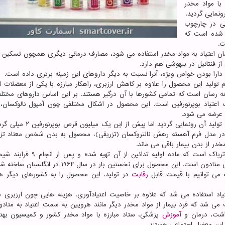
با مواد مخدر
نمایی گردید.
گذاری ۵۵ میلیارد تومانی در چارچوب
 شده است که
ت که عموما برای درمان اعتیاد به مواد مخدر استفاده می شود، مصارف درمانی دیگری همچون تسکی
ز فنتانیل در بیهوشی هم دارد.
دارا بودن خواص ویژه، آنرا نسبت به دیگر داروهای این زمینه برتری داده است.
تولید این محصول را علاوه بر کاهش ارزبری، راهکار مبارزه با یکی از معضلات ا
 رسان است که تمامی کشورها با آن درگیر هستند. بر این اساس داروهای مختلف
رک اعتیاد بوپرنورفین است. این محصول در اشکال مختلفی چون آمپول نالوکسان،
 عرضه می شود.
وی افزود: با وجود این که در برنامه امروز از محصول و خط تولید آن رونمایی گ
رار دارد. در مدل فرم آهسته رهش نالتروکسان (تزریقی)، محصول به بدن شخص معتاد ت
در از بدن بیمار باقی می ماند.
به گفته مدیرعامل این شرکت دانش بنیان، منشا این دارو تریاک است که ماده اولیه تدا
بوپرنورفین تبدیل می شود که جایگزین مناسب و منطقی برای متادون است. این محصول برای نخستین بار در سا
 می توانیم با قیمت قابل
رقابت
در تولید، این محصول را به کشورهای دیگر ه
یاد استفاده می شد که علاوه بر خاصیت اعتیادآوری، هزینه هایی چون ارزبری بال
می شد که فرد بیمار از مواد مخدر دیگر مانند هرویین به سمت اعتیاد به متاد
داشت، درمان و
آموزش
پزشکی، ستاد مبارزه با مواد مخدر کشور و کمیسیون به
این معضل اجتماعی هستند.