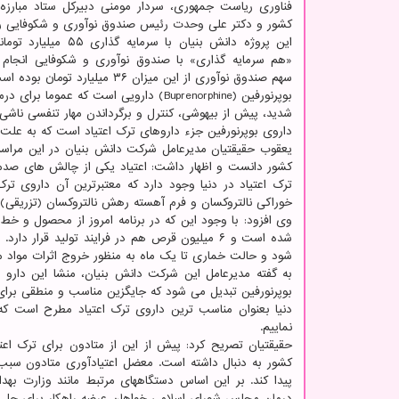
فناوری ریاست جمهوری، سردار مومنی دبیرکل ستاد مبارزه 
کشور و دکتر علی وحدت رئیس صندوق نوآوری و شکوفایی رو
این پروژه دانش بنیان با سرمایه 
«هم سرمایه گذاری» با صندوق نوآوری و شکوفایی انجام
سهم صندوق نوآوری از این میزان ۳۶ میلیارد تومان بوده است.
بوپرنورفین (Buprenorphine) دارویی اس
شدید، پیش از بیهوشی، کنترل و برگرداندن مهار تنفسی ناشی ا
داروی بوپرنورفین جزء داروهای ترک اعتیاد است که به علت 
یعقوب حقیقتیان مدیرعامل شرکت دانش بنیان در این مراسم 
کشور دانست و اظهار داشت: اعتیاد یکی از چالش های صدمه
ترک اعتیاد در دنیا وجود دارد که معتبرترین آن داروی ت
خوراکی نالتروکسان و فرم آهسته رهش نالتروکسان (تزریقی)
شده است و ۶ میلیون قرص هم در فرایند تولید ق
شود و حالت خماری تا یک ماه به منظور خروج اثرات مواد مخ
دنیا بعنوان مناسب ترین داروی ترک اعتیاد مطرح است که
نماییم.
حقیقتیان تصریح کرد: پیش از این از متادون برای ترک اعت
کشور به دنبال داشته است. معضل اعتیادآوری متادون سبب 
پیدا کند. بر این اساس دستگاههای مرتبط مانند وزارت به
درمان مجلس شورای اسلامی خواهان عرضه راهکار برای حل 