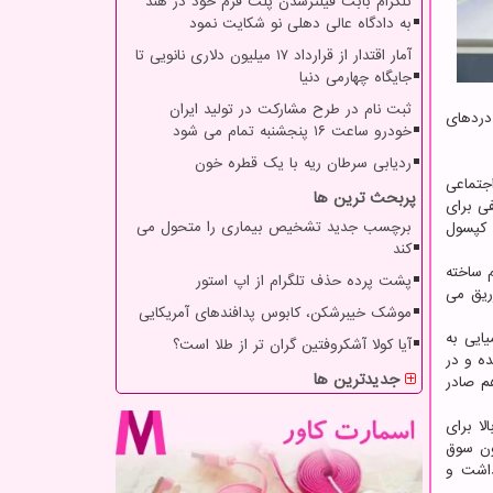
تلگرام بابت فیلترشدن پلت فرم خود در هند
به دادگاه عالی دهلی نو شکایت نمود
آمار اقتدار از قرارداد ۱۷ میلیون دلاری نانویی تا
جایگاه چهارمی دنیا
ثبت نام در طرح مشارکت در تولید ایران
ن دردهای
خودرو ساعت ۱۶ پنجشنبه تمام می شود
ردیابی سرطان ریه با یک قطره خون
جتماعی
پربحث ترین ها
ی برای
برچسب جدید تشخیص بیماری را متحول می
 کپسول
کند
ردید اما پیش از این یک میلیون قرص بوپرنورفین ۲ میلی گرم ساخته
پشت پرده حذف تلگرام از اپ استور
زریق می
موشک خیبرشکن، کابوس پدافندهای آمریکایی
ئین از آن تهیه شده و پس از انجام ۹ فرایند شیمیایی به
آیا کولا آشکروفتین گران تر از طلا است؟
ل ۱۹۶۴ در انگلستان ساخته شده و در
جدیدترین ها
م صادر
ا برای
ون سوق
داشت و