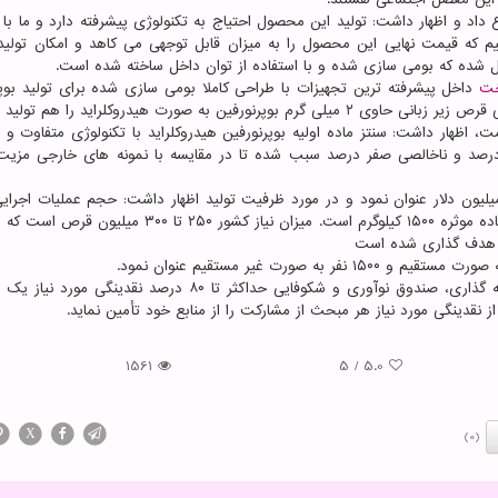
 داد و اظهار داشت: تولید این محصول احتیاج به تکنولوژی پیشرفته دارد و ما با 
یم که قیمت نهایی این محصول را به میزان قابل توجهی می کاهد و امکان تولید آ
یل شده که بومی سازی شده و با استفاده از توان داخل ساخته شده است.
ت
داخل پیشرفته ترین تجهیزات با طراحی کاملا بومی سازی شده برای تولید بوپر
به صورت هیدروکلراید را هم تولید نماید.
اظهار داشت: سنتز ماده اولیه بوپرنورفین هیدروکلراید با تکنولوژی متفاوت و پ
اه می باشد. همینطور راندمان بالا و درجه خلوص ۱۰۰ درصد و ناخالصی صفر درصد سبب شده تا در مقایسه با نمونه های خارجی 
رعامل شرکت، میزان کاهش ارزبری این محصول را ۳۰ میلیون دلار عنوان نمود و در مورد ظرفیت تولید اظهار داشت: حجم عملیات اج
۸۰۰ میلیون عدد قرص است همینطور ظرفیت اسمی تولید ماده موثره ۱۵۰۰ کیلوگرم است. میزان نیاز کشور ۲۵۰ ت
به گزارش اسمارت کاور به نقل از مهر، در ساختار هم سرمایه گذاری، صندوق نوآوری و شکوفایی حداکثر تا ۸۰ درصد نقد
1561
5
/
5.0
X
(0)