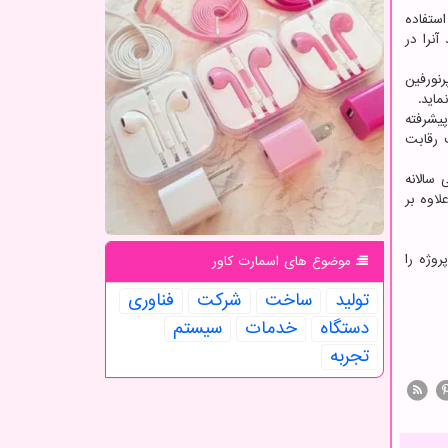
استفاده
نرا در
نورفین
یشرفته
مزیت رقابت
رایی سالانه
ا ۳۰۰ میلیون قرص است که علاوه بر
ینگی مورد نیاز یک پروژه را
موضوع های اسمارت كاور
تولید
ساخت
شركت
فناوری
دستگاه
خدمات
سیستم
تجربه