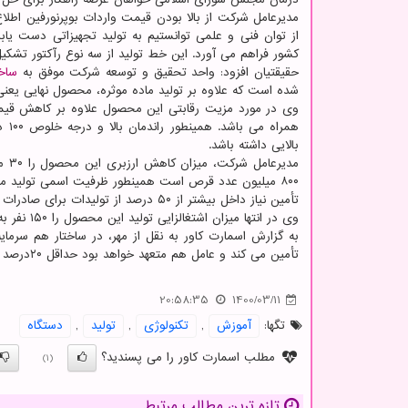
مدیرعامل شرکت از بالا بودن قیمت واردات بوپرنورفین اطلاع
از توان فنی و علمی توانستیم به تولید تجهیزاتی دست یاب
کشور فراهم می آورد. این خط تولید از سه نوع رآکتور تشک
حقیقتیان افزود: واحد تحقیق و توسعه شرکت موفق به
ساخ
شده است که علاوه بر تولید ماده موثره، محصول نهایی یعنی قرص زیر زبانی حاوی ۲ میلی گرم بوپرنورفین 
وی در مورد مزیت رقابتی این محصول علاوه بر کاهش قیمت، 
همر
بالایی داشته باشد.
مدی
تأمین نیاز داخل بیشتر از ۵۰ درصد از تولیدات برای صادرات هدف گذاری شده است
وی در انتها میزان اشتغالزایی تولید این محصول را ۱۵۰ نفر به صورت مستقیم و ۱۵۰۰ نفر به صورت غیر مستقیم عنوان نمود.
تأمین می کند و عامل هم متعهد خواهد بود حداقل ۲۰درصد از نقدینگی مورد نیاز هر مبحث از مشارکت را از منابع خود تأمین نماید.
20:58:35
1400/03/11
تگها:
آموزش
,
تكنولوژی
,
تولید
,
دستگاه
مطلب اسمارت کاور را می پسندید؟
(1)
تازه ترین مطالب مرتبط