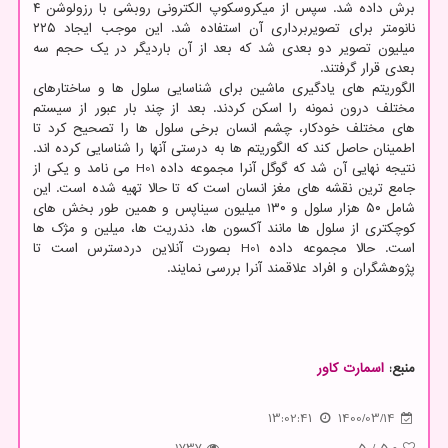
برش داده شد. سپس از میکروسکوپ الکترونی روبشی با رزولوشن ۴
نانومتر برای تصویربرداری آن استفاده شد. این موجب ایجاد ۲۲۵
میلیون تصویر دو بعدی شد که بعد از آن باردیگر در یک حجم سه
بعدی قرار گرفتند.
الگوریتم های یادگیری ماشین برای شناسایی سلول ها و ساختارهای
مختلف درون نمونه را اسکن کردند. بعد از چند بار عبور از سیستم
های مختلف خودکار، چشم انسان برخی سلول ها را تصحیح کرد تا
اطمینان حاصل کند که الگوریتم ها به درستی آنها را شناسایی کرده اند.
نتیجه نهایی آن شد که گوگل آنرا مجموعه داده H01 می نامد و یکی از
جامع ترین نقشه های مغز انسان است که تا حالا تهیه شده است. این
شامل ۵۰ هزار سلول و ۱۳۰ میلیون سیناپس و همین طور بخش های
کوچکتری از سلول ها مانند آکسون ها، دندریت ها، میلین و مژک ها
است. حالا مجموعه داده H01 بصورت آنلاین دردسترس است تا
پژوهشگران و افراد علاقمند آنرا بررسی نمایند.
منبع:
اسمارت كاور
13:02:41
1400/03/14