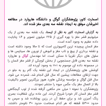
اسمارت کاور: پژوهشگران گوگل و دانشگاه هاروارد در مطالعه
اخیرشان موفق به ایجاد نقشه سه بعدی مغز شده اند.
به گزارش اسمارت کاور به نقل از ایسنا،
یک نقشه سه بعدی از یک
میلیونیم قشر مغز با بهره گیری از ۲۲۵ میلیون تصویر و ۱.۴ پتابایت
داده عظیم به وجود آمده است.
مغز انسان پیچیده ترین کامپیوتری است که تا حالا وجود داشته است
و نقشه برداری از پیچ و تاب مغز و انبوهی از نورون ها، سیناپس ها و
سلول های دیگر تقریباً نا ممکن است. اما مهندسان
گوگل
و هاروارد
نقشه سه بعدی قابل جستجویی از بخش کوچکی از قشر مغز انسان را
در مجموعه داده ای موسوم به H01 به وجود آورده اند.
کوشش های پژوهشگران در ایجاد این نقشه یک گام رو به جلو در
جهت ارتقای مطالعات پیشین که سال قبل انجام شد، شمرده می شود.
سال قبل گوگل و مؤسسه پزشکی هاورد هیوز بزرگترین تصویر باکیفیت
بالا از اتصال مغز یک مگس میوه را منتشر نمودند.
پژوهشگران با نمونه ۱ میلی متر مکعبی گرفته شده از لوب گیجگاهی
قشر مغز انسان کار خودرا شروع کردند. این ماده برای شفافیت بصری
رنگ آمیزی شد و برای حفظ آن در رزین پوشانده شد و سپس به
حدود ۵۳۰۰ قطعه که هر کدام ضخامت حدود ۳۰ نانومتر داشتند،