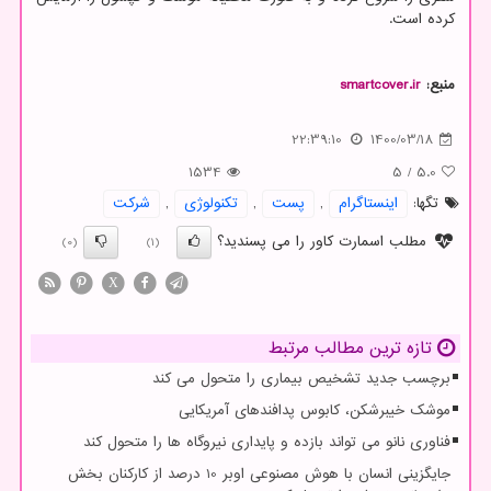
کرده است.
منبع:
smartcover.ir
22:39:10
1400/03/18
1534
5
/
5.0
تگها:
اینستاگرام
,
پست
,
تكنولوژی
,
شركت
مطلب اسمارت کاور را می پسندید؟
(0)
(1)
X
تازه ترین مطالب مرتبط
برچسب جدید تشخیص بیماری را متحول می کند
موشک خیبرشکن، کابوس پدافندهای آمریکایی
فناوری نانو می تواند بازده و پایداری نیروگاه ها را متحول کند
جایگزینی انسان با هوش مصنوعی اوبر 10 درصد از کارکنان بخش