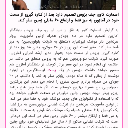
اسمارت کاور: جف بزوس تصمیم دارد بعد از کناره گیری از سمت
خود در آمازون به مرز فضا و ارتفاع ۶۰ مایلی زمین سفر کند.
به گزارش اسمارت کاور به نقل از سی ان ان، جف بزوس بنیانگذار
آمازون تصمیم دارد در ماه جولای همراه اولین مأموریت پرواز
سرنشین دار موشک نیوشپارد (متعلق به شرکت بلواوریجین) به مرز
فضا سفر کند. مقرر است این پرواز در ۲۰ جولای، یعنی ۱۵ روز بعد از
کناره گیری بزوس از سمت خود بعنوان مدیر ارشد اجرایی آمازون،
صورت گیرد. شرکت بلواوریجین هم که به بزوس متعلق می باشد، در
اطلاعیه ای اعلام نمود در این سفر برادر کوچک تر بنیانگذار آمازون هم
حضور خواهد داشت. بزوس در یک
پست
اینستاگرامی در اینباره
نوشت: از زمانی که ۵ ساله بودم، رؤیای سفر به فضا را داشتم. در ۲۰
جولای من همراه برادرم چنین سفری را انجام می دهم. این بزرگترین
ماجراجویی من همراه بهترین دوستم است. اگر همه چیز طبق برنامه
ریزی پیش برود، بزوس اولین میلیاردر در صنعت فضایی خواهد بود
که با استفاده از تکنولوژی های جدید موشک خود به فضا سفر می کند.
در اولین مأموریت سرنشین دار شرکت فضایی بلواوریجین به مرز فضا،
یک کپسول با ۶ صندلی همراه یک موشک ۵۹ فوتی به مدت ۱۱ دقیقه
به مرز فضا و ارتفاع بیشتر از ۶۰ مایلی زمین سفر می کنند. این درحالی
است که شرکت فضایی مذکور از ۶ سال قبل فعالیتهای خود برای چنین
سفری را شروع کرده و به صورت مخفیانه موشک و کپسول را آزمایش