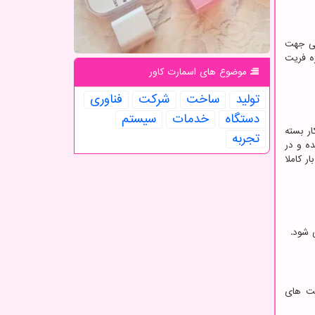
هی جهت
ژه فریت
موضوع های اسمارت كاور
تولید
ساخت
شركت
فناوری
دستگاه
خدمات
سیستم
ار بسته
تجربه
ده و در
 کاملا
 شود.
کت های