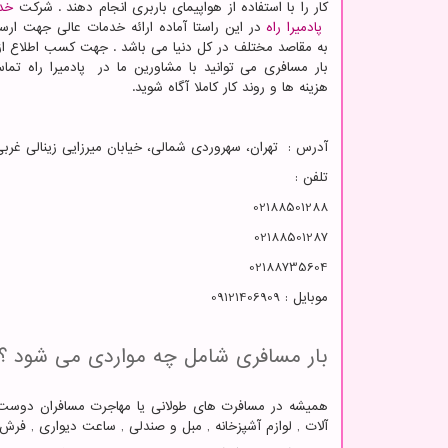
کار را با استفاده از هواپیمای باربری انجام دهند . شرکت
خدم
پادمیرا راه
در این راستا آماده ارائه خدمات عالی جهت ارس
به مقاصد مختلف در کل دنیا می باشد . جهت کسب اطلاع از
بار مسافری می توانید با مشاورین ما در پادمیرا راه تماس
هزینه ها و روند کار کاملا آگاه شوید.
آدرس : تهران، سهروردی شمالی، خیابان میرزایی زینالی غربی، ساختما
تلفن :
02188501288
02188501287
02188735604
موبایل : 09121406909
بار مسافری شامل چه مواردی می شود ؟
همیشه در مسافرت های طولانی یا مهاجرت مسافران دوست د
آلات , لوازم آشپزخانه , مبل و صندلی , ساعت دیواری , فرش 