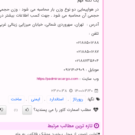
یک نکته مهم
در هواپیمایی دو نوع وزن بار محاسبه می شود : وزن حجمی و
حجمی آن محاسبه می شود . جهت کسب اطلاعات بیشتر در این 
آدرس : تهران، سهروردی شمالی، خیابان میرزایی زینالی غربی، ساختما
تلفن :
02188501288
02188501287
02188735604
موبایل : 09121406909
وب سایت :
https://padmiracargo.com
23:20:38
1400/03/30
تگها:
رپورتاژ
,
استاندارد
,
ایمنی
,
ساخت
مطلب اسمارت کاور را می پسندید؟
(1)
تازه ترین مطالب مرتبط
اولین تصویر از محل برخورد موشک فالکون به ماه