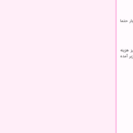
ار حتما
 هزینه
یر آمده