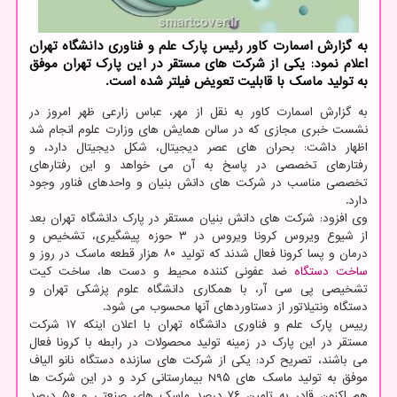
به گزارش اسمارت كاور رئیس پارك علم و فناوری دانشگاه تهران
اعلام نمود: یكی از شركت های مستقر در این پارك تهران موفق
به تولید ماسك با قابلیت تعویض فیلتر شده است.
به گزارش اسمارت کاور به نقل از مهر، عباس زارعی ظهر امروز در
نشست خبری مجازی که در سالن همایش های وزارت علوم انجام شد
اظهار داشت: بحران های عصر دیجیتال، شکل دیجیتال دارد، و
رفتارهای تخصصی در پاسخ به آن می خواهد و این رفتارهای
تخصصی مناسب در شرکت های دانش بنیان و واحدهای فناور وجود
دارد.
وی افزود: شرکت های دانش بنیان مستقر در پارک دانشگاه تهران بعد
از شیوع ویروس کرونا ویروس در ۳ حوزه پیشگیری، تشخیص و
درمان و پسا کرونا فعال شدند که تولید ۸۰ هزار قطعه ماسک در روز و
ساخت
دستگاه
ضد عفونی کننده محیط و دست ها، ساخت کیت
تشخیصی پی سی آر، با همکاری دانشگاه علوم پزشکی تهران و
دستگاه ونتیلاتور از دستاوردهای آنها محسوب می شود.
رییس پارک علم و فناوری دانشگاه تهران با اعلان اینکه ۱۷ شرکت
مستقر در این پارک در زمینه تولید محصولات در رابطه با کرونا فعال
می باشند، تصریح کرد: یکی از شرکت های سازنده دستگاه نانو الیاف
موفق به تولید ماسک های N۹۵ بیمارستانی کرد و در این شرکت ها
هم اکنون قادر به تامین ۷۶ درصد ماسک های صنعتی و ۵۰ درصد