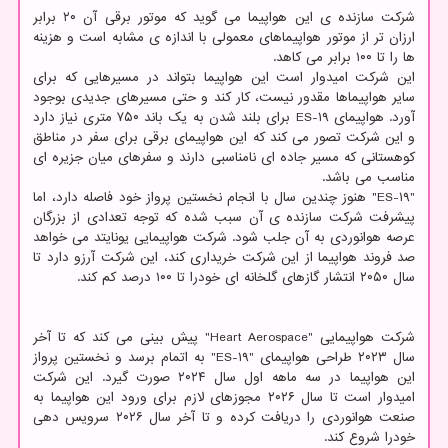
شرکت سازنده ی این هواپیما می گوید که موتور برقی آن ۲۰ برابر
ارزان تر از موتور هواپیماهای معمولی با اندازه ی مشابه است و هزینه
ها را تا ۱۰۰ برابر می کاهد.
این شرکت امیدوار است این هواپیما بتواند در مسیرهایی که برای
سایر هواپیماها مقدور نیست، کار کند و حتی مسیرهای جدیدی بوجود
آورد. هواپیمای ES-۱۹ برای بلند شدن به یک باند ۷۵۰ متری نیاز دارد
و این شرکت تصور می کند که این هواپیمای برقی برای سفر در مناطق
کوهستانی که مسیر جاده ای نامناسبی دارند و سفرهای میان جزیره ای
مناسب می باشد.
"ES-۱۹" هنوز چندین سال با انجام نخستین پرواز خود فاصله دارد، اما
پیشرفت شرکت سازنده ی آن سبب شده که توجه تعدادی از بزرگان
عرصه هوانوردی به آن جلب شود. شرکت هواپیمایی یونایتد می خواهد
صد فروند هواپیما از این شرکت خریداری کند، این شرکت آرزو دارد تا
سال ۲۰۵۰ انتشار گازهای گلخانه ای خودرا تا ۱۰۰ درصد کم کند.
شرکت هواپیمایی "Heart Aerospace" پیش بینی می کند که تا آخر
سال ۲۰۲۳ طراحی هواپیمای "ES-۱۹" به اتمام برسد و نخستین پرواز
این هواپیما در سه ماهه اول سال ۲۰۲۴ صورت گیرد. این شرکت
امیدوار است تا سال ۲۰۲۶ مجوزهای لازم برای ورود این هواپیما به
صنعت هوانوردی را دریافت کرده و تا آخر سال ۲۰۲۶ سرویس دهی
خودرا شروع کند.