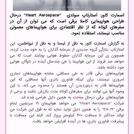
اسمارت کاور: استارتاپ سوئدی ˮHeart Aerospaceˮ درحال
طراحی هواپیمایی کاملا برقی است که می توان از آن در
سفرهای کوتاه که از نظر اقتصادی برای هواپیماهای معمولی
مناسب نیستند، استفاده نمود.
به گزارش اسمارت کاور به نقل از ایسنا و به نقل از نیواطلس،
این
استارتاپ بتازگی گروه جدیدی از سرمایه گذاران را به خود جذب کرده،
همچون ی این سرمایه گذاران خطوط هوایی یونایتد است که می
خواهد صد فروند از این هواپیما را طی چندسال آینده در ناوگان هوایی
خود داشته باشد.
هواپیماهای برقی قادر به طی مسافتی مشابه هواپیماهای تجاری
امروزی نیستند، برای اینکه فناوری باتری آنها مسافتی که این
هواپیماها قادر به درنوردیدن آن هستند را محدود می کند. با این
وجود آنها می توانند برای سفرهای کوتاه مدت باارزش باشند و برخی از
هواپیماهای برقی درحال
ساخت
به همین دلیل طراحی شده اند.
شرکت "Heart Aerospace" می خواهد هواپیمای ۱۹ سرنشین تمام
برقی "ES-۱۹" را به همین دلیل تولید نماید که به قول این شرکت می
تواند حداکثر تا مسافت ۴۰۰ کیلومتر پرواز کند. البته این مسافت با
پیشرفت فناوری باتری ها در آینده افزایش خواهد یافت.