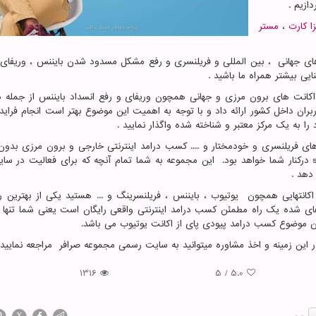
ا کارت
،
مستر
ای جهانی ، بین المللی و فریلنسری و رفع مشکل مسدود شدن بایننس ، وریفای 
ایی بیشتر همراه ما باشید .
انت های برون مرزی و جهانی همچون وریفای و رفع انسداد بایننس از جمله م
بران داخل کشور ارائه داد و با توجه به اهمیت این موضوع بهتر است انجام فراید
ا به یک مرکز معتبر و شناخته شده واگذار نمایید .
ای فریلنسری و خودمختار و .... کسب درامد اینترنتی خارجی و برون مرزی بدو
درکنار شما خواهد بود. این مجموعه به شما تمام آنچه که برای فعالیت در سا
دهد .
کانتهایی همچون یوتیوب ، بایننس ، فریلنسرینگ و ... هستید یکی از بهترین 
ی شده یک راه مطمئن کسب درامد اینترنتی واقعی رایگان است یعنی شما تنها با
ین موضوع کسب درامد پیودی پای از اکانت یوتیوب می باشد.
ر این زمینه و اخذ مشاوره میتوانید به سایت رسمی مجموعه صرافر مراجعه نمایید 
1316
5
/
5.0