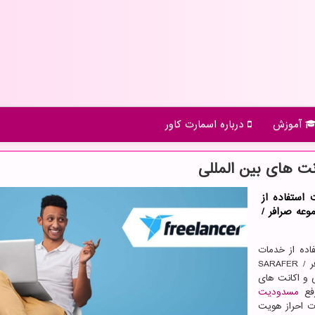
آموزش
درباره اسمارت كاور
نت های بین المللی
استفاده از
عه صرافر /
اده از خدمات
فر
/
SARAFER
ی و اکانت های
رفع
مسدودیت
ت احراز هویت