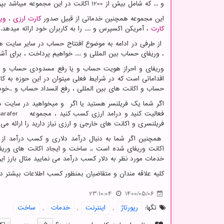
و ... که شامل بیش از 1200 اکانت در این مجموعه میباشد بپردازیم .
این مجموعه همچنین خدماتی از قبیل صدور
کارت ارزی
،
ویز
کارت
، آمریکن اکسپرس و .... را به کاربران خود ارائه میدهد.
از طرفی در ادامه به موضوع افتتاح حساب در سایر سایت ه
، وریفای حساب بین المللی و .... خواهیم پرداخت ، برای آشن
وریفای و احراز هویت حساب و یا رفع مسدودی حساب و اک
اقداماتی است که در شرایط فعلی میتوان در این حوزه به کار
حساب و اکانت های بین المللی ، رفع انسداد حساب و ..خود ر
اگر شما یک فریلنسر هستید یا اگر و میخواهید در سایت ه
فعالیت کنید و درامد ارزی کسب کنید ، مجموعه
sarafer
فریلنسری و اکانت های خارجی و ارزی نیاز دارید را ارائه می 
همچنین اگر شما به دنبال درآمد دلاری و کسب درآمد از ا
اکانت وریفای شده است ،. ساخت و ایجاد اکانت های وریفا
خدمات مورد نظر به دلار کسب درآمد می نمایید مثال بارز ا
کلیه علاقه مندان و متقاضیان بمنظور کسب اطلاعات بیشتر د
23:10:04
1400/05/06
تگها:
رپورتاژ
,
اینترنت
,
خدمات
,
ساخت