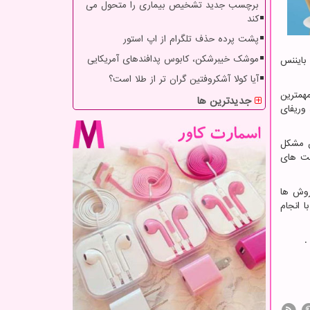
برچسب جدید تشخیص بیماری را متحول می
کند
پشت پرده حذف تلگرام از اپ استور
موشک خیبرشکن، کابوس پدافندهای آمریکایی
بایننس
آیا کولا آشکروفتین گران تر از طلا است؟
همترین
جدیدترین ها
 وریفای
ن مشکل
یت های
روش ها
 انجام
.