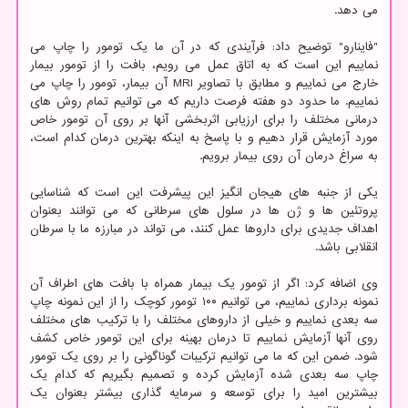
می دهد.
"فاینارو" توضیح داد: فرآیندی که در آن ما یک تومور را چاپ می
نماییم این است که به اتاق عمل می رویم، بافت را از تومور بیمار
خارج می نماییم و مطابق با تصاویر MRI آن بیمار، تومور را چاپ می
نماییم. ما حدود دو هفته فرصت داریم که می توانیم تمام روش های
درمانی مختلف را برای ارزیابی اثربخشی آنها بر روی آن تومور خاص
مورد آزمایش قرار دهیم و با پاسخ به اینکه بهترین درمان کدام است،
به سراغ درمان آن روی بیمار برویم.
یکی از جنبه های هیجان انگیز این پیشرفت این است که شناسایی
پروتئین ها و ژن ها در سلول های سرطانی که می توانند بعنوان
اهداف جدیدی برای داروها عمل کنند، می تواند در مبارزه ما با سرطان
انقلابی باشد.
وی اضافه کرد: اگر از تومور یک بیمار همراه با بافت های اطراف آن
نمونه برداری نماییم، می توانیم ۱۰۰ تومور کوچک را از این نمونه چاپ
سه بعدی نماییم و خیلی از داروهای مختلف را با ترکیب های مختلف
روی آنها آزمایش نماییم تا درمان بهینه برای این تومور خاص کشف
شود. ضمن این که ما می توانیم ترکیبات گوناگونی را بر روی یک تومور
چاپ سه بعدی شده آزمایش کرده و تصمیم بگیریم که کدام یک
بیشترین امید را برای توسعه و سرمایه گذاری بیشتر بعنوان یک