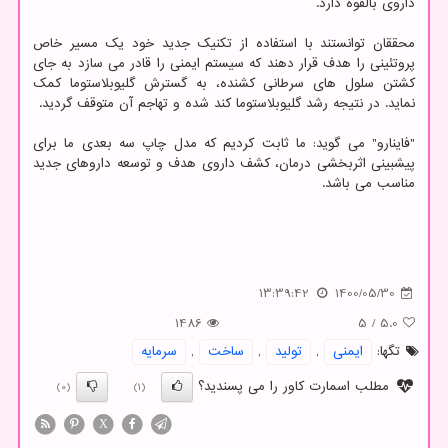
داروی بالقوه دارد.
محققان توانستند با استفاده از تکنیک جدید خود یک مسیر خاص
پروتئینی را هدف قرار دهند که سیستم ایمنی را قادر می سازد به جای
کشتن سلول های سرطانی کشنده، به گسترش گلیوبلاستوما کمک
نماید. در نتیجه رشد گلیوبلاستوما کند شده و تهاجم آن متوقف گردید.
"فاینارو" می گوید: ما ثابت کردیم که مدل چاپ سه بعدی ما برای
پیشبینی اثربخشی درمان، کشف داروی هدف و توسعه داروهای جدید
مناسب می باشد.
13:39:42
1400/05/30
1486
5
/
5.0
تگها:
ایمنی
,
تولید
,
ساخت
,
سرمایه
مطلب اسمارت کاور را می پسندید؟
(0)
(1)
X