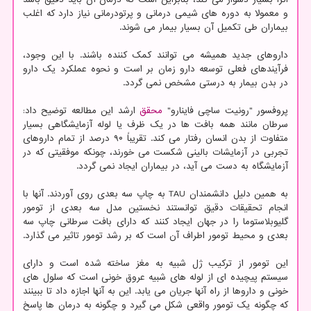
و معمولا به دوره های شیمی درمانی و پرتودرمانی نیاز دارد که اغلب
بیماران طی تکمیل آن بسیار بیمار می شوند.
داروهای جدید همیشه می توانند کمک کننده باشند. با این وجود،
فرآیندهای فعلی توسعه دارو زمان بر است و نحوه عملکرد یک دارو
در بدن بیمار به درستی مشخص نمی گردد.
پروفسور "رونیت ساچی فاینارو"
محقق
ارشد این مطالعه توضیح داد:
سرطان مانند همه بافت ها در یک ظرف یا لوله آزمایشگاهی بسیار
متفاوت از بدن انسان رفتار می کند. تقریباً ۹۰ درصد از تمام داروهای
تجربی در آزمایشات بالینی شکست می خورند، چونکه موفقیتی که در
آزمایشگاه به دست می آید، در بیماران ایجاد نمی گردد.
به همین دلیل دانشمندان TAU به چاپ سه بعدی روی آوردند. آنها با
انجام تحقیقات دقیق توانستند نخستین مدل سه بعدی از تومور
گلیوبلاستوما را در جهان ایجاد کنند که دارای بافت سرطانی چاپ سه
بعدی و محیط تومور اطراف آن است که بر رشد تومور تاثیر می گذارد.
این تومور از ترکیب ژل شبیه به مغز ساخته شده است و دارای
سیستم پیچیده ای از لوله های شبیه عروق خونی است که سلول های
خونی و داروها از راه آنها جریان می یابد. این به آنها اجازه داد تا ببینند
که چگونه یک تومور واقعی شکل می گیرد و چگونه به درمان ها پاسخ