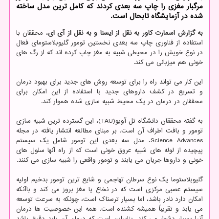
مرگبار مغزی را چاپ سه بعدی کردند که کامل ترین مدل ساخته
شده در آزمایشگاه تابحال است.
به گزارش اسمارت کاور به نقل از ایسنا و به نقل از آی ای
، محققان با
استفاده از فناوری چاپ سه بعدی نخستین تومور گلیوبلاستومای فعال
در نوع خویش را در محیطی شبیه به مغز چاپ کرده اند که از رگ های
خونی هم میزبانی می کند.
این کار می تواند راه را برای توسعه روش های جدید برای بهبود درمان
و تسریع در کشف داروهای جدید با استفاده از این امکان برای
محققان در درمان در یک محیط شبیه سازی شده هموار کند.
به گفته محققان دانشگاه تل آویو(TAU)، این گسترده ترین شبیه سازی
تومور و بافت اطراف آن است. بر مبنای مطالعه انتشار یافته در مجله
Science Advances، مدل سه بعدی این تومور شامل یک سیستم
پیچیده از لوله های شبیه عروق خونی است که از راه آنها سلول های
خونی و داروها جریان می یابند و تومور واقعی را شبیه سازی می کنند.
گلیوبلاستوما یک نوع سرطان تهاجمی و شایع ترین تومور بدخیم اولیه
سیستم عصبی مرکزی است که در نخاع یا مغز بروز می کند و باآنکه
امکان دارد نادر باشد، اما بسیار ترسناک است، چونکه به سرعت توسعه
می یابد و تقریباً همیشه کشنده است. همه این خصوصیت ها درمان
آنرا بسیار دشوار می کند، بنابراین است که درمان آن باید دقیق باشد