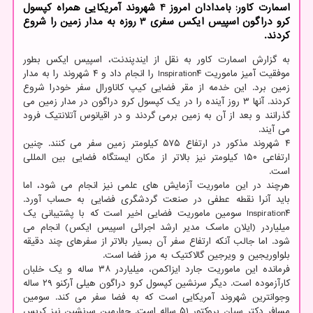
اسمارت کاور: بامدادان امروز 4 شهروند آمریکایی همراه کپسول
کرو دراگون اسپیس ایکس سفری 3 روزه به مدار زمین را شروع
کردند.
به گزارش اسمارت کاور به نقل از ایندپندنت، اسپیس ایکس بطور
موفقیت آمیز ماموریت Inspiration۴ را انجام داد و ۴ شهروند را به مدار
زمین برد. این خدمه از مقر فضایی کیپ کاناورال سفر خودرا شروع
کردند. آنها ۳ روز آینده را در یک کپسول کرو دراگون در مدار زمین می
گذرانند و بعد از آن به زمین برمی گردند و در اقیانوس آتلانتیک فرود
می آیند.
۴ شهروند مذکور در ارتفاع ۵۷۵ کیلومتر زمین سفر می کنند. چنین
ارتفاعی ۱۵۰ کیلومتر نیز بالاتر از مکان ایستگاه فضایی بین المللی
است.
هرچند در این ماموریت آزمایش های علمی نیز انجام می شود، اما
باید آنرا نقطه عطفی در صنعت گردشگری فضایی به حساب آورد.
Inspiration۴ سومین ماموریت فضایی اخیر است که با پشتیبانی یک
میلیاردر (ایلان ماسک مدیر ارشد اجرائی اسپیس ایکس) انجام می
شود. اما جالب آنکه ارتفاع سفر آن بسیار بالاتر از سفرهای چند دقیقه
بلواوریجین و ویرجین گالاکتیک به مرز فضا است.
فرمانده این ماموریت جارد ایزاکمن، میلیاردر ۳۸ ساله و یک خلبان
کارآزموده است. دیگر سرنشین کپسول کرو دراگون هیلی آرکنو ۲۹ ساله
وجوانترین شهروند آمریکایی است که به فضا سفر می کند. سومین
مسافر دکتر سیان پروکتور ۵۱ ساله است. چهارمین سرنشین نیز کریس