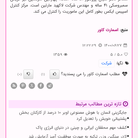
سمبروسکی ۴۱ ساله و مهندس شرکت لاکهید مارتین است. مرکز کنترل
اسپیس ایکس بطور کامل این ماموریت را کنترل می کند.
منبع:
اسمارت كاور
12:22:29
1400/06/27
1359
5
/
5.0
تگها:
شركت
مطلب اسمارت کاور را می پسندید؟
(0)
(1)
X
تازه ترین مطالب مرتبط
جایگزینی انسان با هوش مصنوعی اوبر 10 درصد از کارکنان بخش
پشتیبانی خویش را تعدیل کرد
کشف مهم محققان ایرانی و چینی در دنیای انرژی پاک
اژدر سنگین وزن ترکیه به صورت موفقیت آمیز آزمایش شد