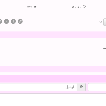
1176
5
/
5.0
X
(0)