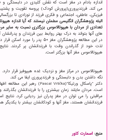
اندازه بادام در مغز است که نقش کلیدی در دلبستگی و فرز
می کند. فرزندپروری(پرورش کودک) پروسه تقویت و پشتیبا
فیزیکی، عاطفی، اجتماعی و فکری فرزند از نوزادی تا بزرگسا
البته پژوهشگران انگلیسی مطمئن نیستند که آیا اندازه هیپوتا
تعدادی از مردان با هیپوتالاموس بزرگتری نسبت به سایر مر
های آنها بتواند به درک بهتر روابط بین فرزندان و پدرانشان 
در این مطالعه پژوهشگران مغز ۵۰
لذت خود از گذراندن وقت با فرزندانشان پر کردند. نتای
هیپوتالاموس مغز آنها بزرگتر است.
هیپوتالاموس در مرکز مغز و نزدیک غده هیپوفیز قرار دارد
نگه داشتن بدن و دلبستگی و فرزندپروری ایفا می کند.
دکتر "پاسکال ورتیکا"( Vrtička
است. مردان مایلند زمان بیشتری را با فرزندانشان بگذرانند و 
مراقبتی را می توان در مغز پدران نیز ردیابی کرد. نتایج ا
فرزندانشان هستند، مغز آنها و کودکانشان بیشتر با یکدیگر 
منبع:
اسمارت كاور