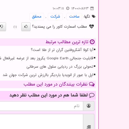
10:03:11
1400/08/23
تگها:
ساخت
,
شركت
,
محقق
مطلب اسمارت کاور را می پسندید؟
(1)
تازه ترین مطالب مرتبط
آیا کولا آشکروفتین گران تر از طلا است؟
قابلیت جنجالی Google Earth یکروز بعد از عرضه غیرفعال شد
تحولی بزرگ در ردیابی سلول های سرطانی
اپل با عبور از انویدیا باردیگر باارزش ترین شرکت جهان شد
نظرات بینندگان در مورد این مطلب
لطفا شما هم
در مورد این مطلب
نظر دهید