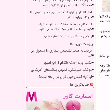
تلگرام بابت فیلترشدن پلت فرم خود در هند
به دادگاه عالی دهلی نو شکایت نمود
آمار اقتدار از قرارداد ۱۷ میلیون دلاری نانویی تا
که تنها
جایگاه چهارمی دنیا
 یافته
ثبت نام در طرح مشارکت در تولید ایران
خودرو ساعت ۱۶ پنجشنبه تمام می شود
د و میزان
زه بخش
ردیابی سرطان ریه با یک قطره خون
پربحث ترین ها
برچسب جدید تشخیص بیماری را متحول می
کند
و سالم
پشت پرده حذف تلگرام از اپ استور
بالا رفته
موشک خیبرشکن، کابوس پدافندهای آمریکایی
باورهای
 وقت با
آیا کولا آشکروفتین گران تر از طلا است؟
جدیدترین ها