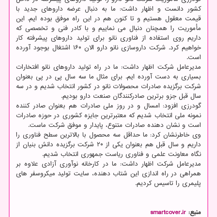
کشور دانست و اظهار داشت: ما به دنبال عرضه داروهای جدید با
قیمت معقول هستیم و تا کنون هم در این راه موفق بوده ایم. این
مأموریت را همچنان دنبال می نماییم و با کادر فنی و تخصصی که
داریم روی استفاده از فناوری نانو برای تولید داروهای پیشرفته کار
خواهیم کرد. شرکت داروسازی نانو دارو الان ۱۶۰ اشتغال بوجود آورده
است.
مدیرعامل شرکت اظهار داشت: ما در راه تولید داروهای نانو افتخارات
بسیاری به دست آورده ایم. برای مثال ما سه سال پی در پی بعنوان
شرکت برگزیده صادرات محصولات نانو در کشور انتخاب شدیم و در سه
سال قبل جزو برترین صادرکنندگان صنعت دارو بودیم.
گودرزی افزود: امسال و در روز ملی صادرات هم بعنوان صادر کننده
نمونه ملی انتخاب شدیم که معتبرترین جایزه کشوری در حوزه صادرات
است و نشان دهنده صادرات متنوع، پایدار و موفق شرکت ماست.
وی خاطرنشان کرد: ما حداقل سه محصول با بالاترین سطح فناوری را
داریم و سال قبل هم بعنوان یکی از ۲۰ شرکت برگزیده دانش بنیان از
نگاه معاونت علمی و فناوری ریاست جمهوری انتخاب شدیم.
مدیرعامل شرکت اظهار داشت: ما در کارخانه نوآوری آزادی علاوه بر
همراهی در راه اندازی این شتاب دهنده، سایت تولید میکروسفر های
پلیمری را تاسیس کردیم.
منبع:
smartcover.ir