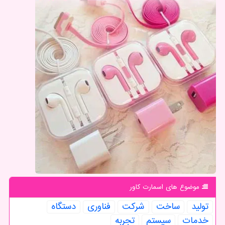
موضوع های اسمارت كاور
تولید
ساخت
شركت
فناوری
دستگاه
خدمات
سیستم
تجربه