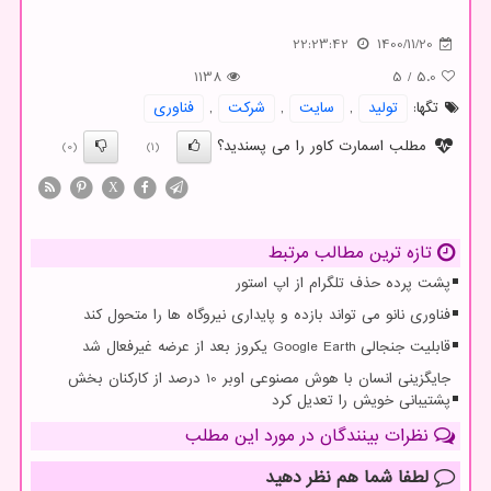
22:23:42
1400/11/20
1138
5
/
5.0
تگها:
تولید
,
سایت
,
شركت
,
فناوری
مطلب اسمارت کاور را می پسندید؟
(0)
(1)
X
تازه ترین مطالب مرتبط
پشت پرده حذف تلگرام از اپ استور
فناوری نانو می تواند بازده و پایداری نیروگاه ها را متحول کند
قابلیت جنجالی Google Earth یکروز بعد از عرضه غیرفعال شد
جایگزینی انسان با هوش مصنوعی اوبر 10 درصد از کارکنان بخش
پشتیبانی خویش را تعدیل کرد
نظرات بینندگان در مورد این مطلب
لطفا شما هم
نظر دهید