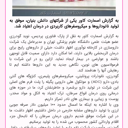
به گزارش اسمارت کاور یکی از شرکتهای دانش بنیان، موفق به
تولید نانوداروها و میکروسفرهای کاربردی در درمان اعتیاد شد.
به گزارش اسمارت کاور به نقل از پارک فناوری پردیس، نوید گودرزی
عضو هیئت علمی دانشگاه علوم پزشکی تهران و مدیرعامل یک شرکت
داروسازی در کارخانه نوآوری اظهار داشت: خیلی از داروهای رایج برای
درمان اثربخشی بالایی دارند، اما امکان دارد دارای سمیت قابل توجهی
باشند و عوارضی در بیمار ایجاد نماید. ازاین رو در این شرکت با
فرمولاسیون های نوین، نگاهی جدید به این داروها داشته ایم تا
رهایش آنها را هدفمند کند.
گودرزی، نانوذرات پروتئینی، میکروسفرهای پلیمری، کنژوگه های آنتی
بادی-دارو (ADC) و مولکول هلی دارویی پگیله را پلت فرم های اصلی
این شرکت در تولید دارو برشمرد و خاطرنشان کرد: ما در حوزه های
درمانی روی درمان انواع سرطان، ترک اعتیاد به الکل و مواد مخدر،
پوست و زیبایی و بیماری های نادر تمرکز داریم.
وی با اشاره به اینکه ما امسال حدود ۱۰۰ میلیون دلار صرفه جویی
ارزی با تولید داروهای مشابه خارجی در داخل داشتیم، اظهار داشت: ما
در این شرکت موفق شدیم داروی درمان سرطان را که تابحال جزء
اقلام وارداتی کشور محسوب می شده را به تولید برسانیم.
گودرزی مأموریت شرکت نانو دارو را تولید داروهای پیشرفته در داخل