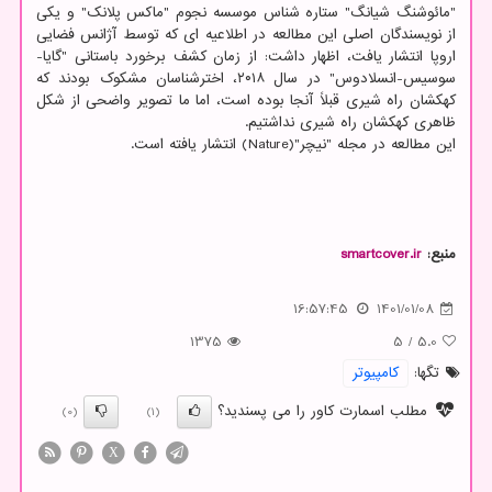
"مائوشنگ شیانگ" ستاره شناس موسسه نجوم "ماکس پلانک" و یکی
از نویسندگان اصلی این مطالعه در اطلاعیه ای که توسط آژانس فضایی
اروپا انتشار یافت، اظهار داشت: از زمان کشف برخورد باستانی "گایا-
سوسیس-انسلادوس" در سال ۲۰۱۸، اخترشناسان مشکوک بودند که
کهکشان راه شیری قبلاً آنجا بوده است، اما ما تصویر واضحی از شکل
ظاهری کهکشان راه شیری نداشتیم.
این مطالعه در مجله "نیچر"(Nature) انتشار یافته است.
منبع:
smartcover.ir
16:57:45
1401/01/08
1375
5
/
5.0
تگها:
كامپیوتر
مطلب اسمارت کاور را می پسندید؟
(0)
(1)
X