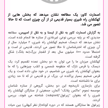
اسمارت کاور: یک مطالعه نشان میدهد که بخش هایی از
کهکشان راه شیری بسیار قدیمی تر از آن چیزی است که تا حالا
تصور می شد.
به گزارش اسمارت کاور به نقل از ایسنا و به نقل از اسپیس،
مطالعه
جدیدی که بر پایه بررسی نوعی غیرعادی از ستاره ها انجام شده است،
نشان میدهد که دیسک ضخیم کهکشان راه شیری، ۲ میلیارد سال از
آن چیزی که اخترشناسان تا حالا تصور می کردند، قدیمی تر است و
احتمالاً حدود ۸۰۰ میلیون سال بعد از انفجار بزرگ(مه بانگ) شکل
گرفته است.
کهکشان میزبان ما را می توان به دو بخش عمده تقسیم کرد: یک
دیسک یا قرص نازک که منظومه شمسی و اغلب چیزهایی را که ما
بعنوان کهکشان راه شیری می شناسیم، در خود جای داده است و یک
قرص ضخیم بسیار پراکنده تر، بزرگ تر و قدیمی تر که تا حد زیادی
برای ما ناشناخته است.
برای بازسازی تاریخچه این دو بخش، گروهی از ستاره شناسان
موسسه نجوم "ماکس پلانک" آلمان، جمعیتی از ستارگان کهکشان راه
شیری را که بعنوان "زیرغول"(subgiant) شناخته می شوند، بررسی
کردند.
زیرغول ها ستارگانی هستند که در دوره کوتاه(از نظر کیهانی) بین حیات