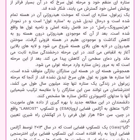
ستاره ای منظم خود و مرحله غول سرخ که در آن بسیار فراتر از
پوشش اصلی خود گسترش می یابند، شکار شده اند.
یک زیرغول، ستاره ای است که سوخت هیدروژنی آن در هسته تمام
شده است و درحال تبدیل شدن به "ستاره غول" است و در نمودار
"هرتسپرونگ-راسل" در حد فاصل رشته اصلی و ناحیه غول ها واقع
شده است. بعد از آن که موجودی هیدروژنی درون هسته رو به
کاهش گذاشت و موجودی هلیم در هسته فزونی گرفت، سوختن
هیدروژن در لایه های بالای هسته شروع می شود و لایه های بالایی
آغاز به انقباض می کنند. در این مرحله درخشندگی ستاره ثابت می
ماند ولی دمای سطحی آن کاهش پیدا می کند. بعد از این مرحله
است که به مرور زمان ستاره وارد مرحله غولی می شود.
همجوشی هسته ای در هسته این ستارگان بتازگی متوقف شده است،
اما ستاره ها هنوز به غول های سرخ تبدیل نشده اند. از آنجا که مرحله
زیرغول در زندگی یک ستاره تنها چند میلیون سال طول می کشد،
اخترشناسان می توانند سن این ستارگان را با مقایسه ترکیب شیمیایی
آنها با مدلهای کامپیوتری تکامل ستاره ها مشخص کنند.
دانشمندان در این مطالعه جدید با بهره گیری از داده های ماموریت
"گایا" متعلق به آژانس فضایی اروپا(ESA) و تلسکوپ "LAMOST" واقع
در چین، سن ۲۵۰ هزار غول فرعی را در کهکشان راه شیری تعیین
کردند.
"گایا"(Gaia) یک تلسکوپ فضایی است که در سال ۲۰۱۳ توسط آژانس
فضایی اروپا به راه افتاده است. این تلسکوپ فضایی برای اخترسنجی
با دقت بی سابقه ای از موقعیت ها، فاصله ها و حرکت ها طراحی