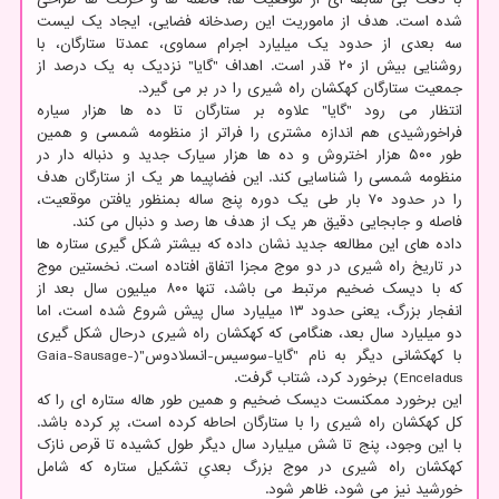
شده است. هدف از ماموریت این رصدخانه فضایی، ایجاد یک لیست
سه بعدی از حدود یک میلیارد اجرام سماوی، عمدتا ستارگان، با
روشنایی بیش از ۲۰ قدر است. اهداف "گایا" نزدیک به یک درصد از
جمعیت ستارگان کهکشان راه شیری را در بر می گیرد.
انتظار می رود "گایا" علاوه بر ستارگان تا ده ها هزار سیاره
فراخورشیدی هم اندازه مشتری را فراتر از منظومه شمسی و همین
طور ۵۰۰ هزار اختروش و ده ها هزار سیارک جدید و دنباله دار در
منظومه شمسی را شناسایی کند. این فضاپیما هر یک از ستارگان هدف
را در حدود ۷۰ بار طی یک دوره پنج ساله بمنظور یافتن موقعیت،
فاصله و جابجایی دقیق هر یک از هدف ها رصد و دنبال می کند.
داده های این مطالعه جدید نشان داده که بیشتر شکل گیری ستاره ها
در تاریخ راه شیری در دو موج مجزا اتفاق افتاده است. نخستین موج
که با دیسک ضخیم مرتبط می باشد، تنها ۸۰۰ میلیون سال بعد از
انفجار بزرگ، یعنی حدود ۱۳ میلیارد سال پیش شروع شده است، اما
دو میلیارد سال بعد، هنگامی که کهکشان راه شیری درحال شکل گیری
با کهکشانی دیگر به نام "گایا-سوسیس-انسلادوس"(Gaia-Sausage-
Enceladus) برخورد کرد، شتاب گرفت.
این برخورد ممکنست دیسک ضخیم و همین طور هاله ستاره ای را که
کل کهکشان راه شیری را با ستارگان احاطه کرده است، پر کرده باشد.
با این وجود، پنج تا شش میلیارد سال دیگر طول کشیده تا قرص نازک
کهکشان راه شیری در موج بزرگ بعدیِ تشکیل ستاره که شامل
خورشید نیز می شود، ظاهر شود.