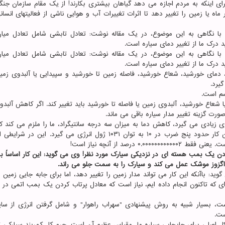
 اینکه به مردم اجازه می دهد گیاهان بیشتری بکارند! از یک مقام سازمان جنگ
 ماه یا زمین را تغییر دهد تا اثرات تغییرات آب و هوایی ناشی از فعالیتهای انسا
 با نگاهی به این موضوع، در یک مقاله نوشت: تعادل تابشی شامل تعادل میان
د درک ما از تغییر دمای سیاره است.
 با نگاهی به این موضوع، در یک مقاله نوشت: تعادل تابشی شامل تعادل میان
د درک ما از تغییر دمای سیاره است.
 دمای خورشید، شعاع خورشید، فاصله زمین تا خورشید و سپیدایی یا آلبدوی زمین
یرد.
سم است.
شعاع خورشید، آلبدوی زمین یا فاصله تا خورشید باید تغییر کند. اگر کاهش آلبد
صورت گزینه تغییر مدار سیاره باقی می ماند.
ی زیادی می گیرد، کاهش دما به میزان سه درجه سانتیگراد، ما را ملزم می کند ک
زمین را سه میلیون کیلومتر دیگر از خورشید دور نماییم. این کار حدود پنج ضرب در ۱۰ به توان ۱۰۳۱ ژول انرژی می گیرد.
کردن یک بمب هسته ای در نزدیکی سیارک مورد نظر! وی می گوید: این کار اساساً 
 اگزوز موشک عمل می کند و سیارک را به سمت جلو می راند.
ید: باآنکه این کار می تواند مدار زمین را تغییر دهد، اما برای جابه جایی زمین ت
 ای که تاکنون انجام داده ایم، نیاز است که معادل پرتاب کردن یک بمب اتمی در ه
 مقاله Scientific American ذکر شده است، بسیار شبیه به روش پیشنهادی "سهراب راهوار" و شامل گرفتن انرژی از 
ست.
کل اصلی برای جابجایی سیاره ما، مقیاس عظیم آن است. جرم کل کمربند سیارکی تن