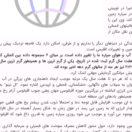
را در توییتی
ر سیاره زمین
ند. وی این را
لیتهای انسانی
ی نقل مکان از
ندگی در دنیاهای دیگر را نداریم و از طرفی، امکان دارد یک فاجعه نزدیک پیش ر
مین و تغییرات اقلیمی است.
انتشار گازهای گلخانه ای به صورت قابل توجهی دما و الگوی آب و هوای سیاره ما را تغییر داده است. بر مبنای ۶ مج
هواشناسی ادغام شده اند، سال ۲۰۲۱ در بین هفت سال گرم ثبت شده در تاریخ، یکی از گرم ترین ها و همینطور گرم ترین 
ت که هر دو تا هفت سال یک مرتبه موجب ایجاد ناهنجاری های بزرگی در آب 
ن به سیلاب های ناگهانی، خشکسالی، قحطی و اپیدمی اشاره نمود. "ال نینو" ب
ن انرژی انباشته در بزرگترین حوزه اقیانوسی جهان یعنی جنوب اقیانوس آرام رخ 
همینطور بادهای این منطقه است.
نه ای موجب افزایش قابل توجه دما و احتمالاً ذوب شدن بیشتر یخ های قطبی خو
ار انرژی که به زمین می رسد در طول زمان به شکل بسیار آهسته در حال افز
 بوجود می آورد و موجب می شود روزی سیاره زمین به قدری داغ شود که اقیان
مین وجود دارد، حول محور کاهش مصرف سوخت های فسیلی و سرمایه گذاری در
ه های مختلف برای کاهش سرعت تغییرات آب و هوایی، معتقدند که "توافق پاریس