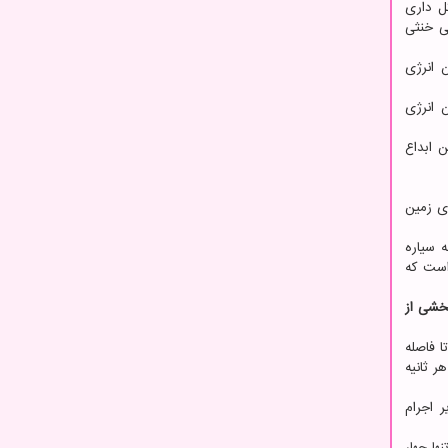
ل داری
نی خنثی
 انرژی
 انرژی
 ابداع
وی زمین
ه سیاره
 این در شرایطی است که
بخشی از
ا فاصله
ر ثانیه
سایر اجرام
ها چهار