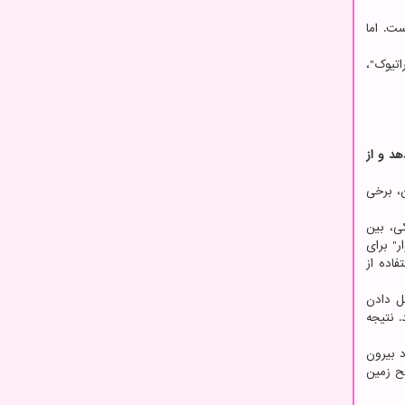
ست. اما
تیوک"،
د و از
 آن زمان، برخی
ی، بین
ر" برای
اده از
ل دادن
 نتیجه
 بیرون
ح زمین