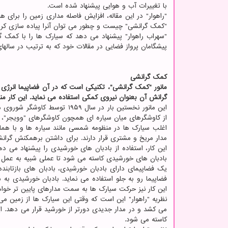
با تغییرات آب و هوایی پیشنهاد شده است.
"راهوار" در این مقاله، افزایش فاصله مداری زمین را برای 
"کمک گرانشی" چیست و چطور می توان آنرا پیاده سازی کرد
"سهراب راهوار" پیشنهاد می دهد که سیارک ها را با کمک گ
پیشگامان پرواز فضایی در مقالات خود که به ترتیب در سالهای ۱۹۲۵ و ۱۹۳۸ منتشر شدند، پیشنهاد 
کمک گرانشی
مانور "کمک گرانشی"، تکنیکی است که در آن فضاپیما انرژی
گرانش آن بعنوان نیروی کمکی استفاده می نماید. این کار 
از کاوشگرهای میان سیاره ای همچون کاوشگرهای "وویجر"، "ماری
اغلب سیارک ها در منظومه شمسی مانند سیاره ها و با همان
مدار مریخ و مشتری قرار دارند. برای داشتن برهمکنش گرانشی
این کار، استفاده از بادبان های خورشیدی را پیشنهاد می د
بادبان های خورشیدی کاسته می شود تا عملی شبیه به عمل 
یک فضاپیمای دارای بادبان خورشیدی، بادبان های بازتابنده
فضاپیما رو به جلو استفاده می نماید. بادبان خورشیدی 
این کار نیز حرکت سیارک ها به سمت مدارهای پایین تر خواه
نظریه "راهوار" این است که وقتی این سیارک ها از زمین م
می کشد و در مدار جدیدی دورتر از خورشید قرار می دهد. ا
کاسته می شود.