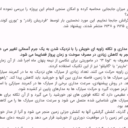
هر میزان جابجایی محاسبه کرده و امکان سنجی انجام این پروژه را بررسی نموده ا
؟
رانش جابجا نماییم. این مورد نخستین بار توسط "فردریش زاندر" و "یوری کوندرا
شد.
 مداری و تکانه زاویه ای خویش را با نزدیک شدن به یک جرم آسمانی تغییر می ده
منجر به کاهش زیادی در مصرف سوخت و زمان پرواز فضاپیما می شود.
این مانور نخستین بار در سال ۱۹۵۹ توسط کاوشگر شوروی معروف به "لونا ۳" در ماموریتی برای عکاسی از نیمه پنهان ماه اجرا شد. از
نر" یا "گالیلئو" نیز از این تکنیک استفاده کردند.
 زاویه حرکت می کنند. تعداد زیادی از سیارک های نزدیک به ما در کمربند سیارک
 سیارک ها با زمین، فاصله مداری بین آنها و خورشید باید کاهش پیدا کند. "راهوا
هد. در روش پیشنهادی، سرعت مداری برخی از سیارک ها در کمربند سیارکی با استف
ترمز صورت گیرد و حرکت سیارک ها به مدارهای پایین تر کشیده شود.
 عظیمی دارد که تکانه فوتون های نور خورشید را می گیرد و از آن تکانه برای ه
به سیارک های شناسایی شده متصل می شود و سرعت مداری سیارک ها را می کاهد.
د بود.
ی گذرند، کشش گرانشی آنها به کشش جزئی زمین منجر می شود و آنرا از مدار خود
ین امر زمین را در موقعیت دورتری از خورشید قرار می دهد و در نتیجه دمای سط