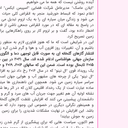
آینده روشنی نیست که همه ما می خواهیم.
"ایلان ماسک" مدیرعامل شرکت فضایی "اسپیس ایکس" اخی
اعلام نمود که انبساط خورشید منجر به انقراض کلی حیات د
می شود و زندگی میان سیاره ای را به یک لزوم تبدیل می ک
در پاسخ به مقاله ای که در مورد انقراض جمعی ناشی از فعا
اخطار داده بود، گفت و بر لزوم کار بر روی راهکارهایی برا
زمین تصریح کرد.
این در شرایطی است که ما که هنوز فناوری لازم به منظور ز
باشیم و آن، تغییرات روز افزون آب و هوا و گرم شدن کره ز
سازمان جهانی 
۲۰۱۵ تابحال بوده است. ضمن این که سالهای ۲۰۱۶، ۲۰۱۹ و ۲۰۲۰ نیز هر سه از سالهای گرم دهه اخیر بوده اند.
یک رویداد قوی "ال نینو" که در سال ۲۰۱۶ رخ داد نیز به افزایش میانگین گرمایش جهانی کمک کرد.
"ال نینو" یکی از چرخه های مشهور آب و هوایی جهان اس
سراسر سیاره زمین می شود. همچون این ناهنجاری ها میتوا
ساده عبارت است از یک رخداد اقلیمی کلان که در اثر رها شد
نشانه اولیه آن هم تغییر جهت جریان آب های سرد و گرم و 
دانشمندان پیشبینی می کنند که افزایش غلظت گازهای گلخا
و همینطور نگرانی دیگری در خصوص این وجود دارد که مقد
باشد. این افزایش در نهایت مشکلات شدیدی را برای زمین
زمین به جوش بیایند!
هم اکنون، سیاست هایی که برای پیشگیری از گرم شدن ز
سبزتر و پاک تر انرژی است. کارشناسان برخلاف وجود وعد