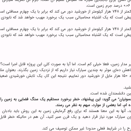
وی ادامه داد: استفاده از تمام جرم کمربند سیارکی، زمین را کمتر از ۷۴۸ هزار کیلومتر از خورشید دور می کند که برابر با یک چهارم مس
رایطی است که یک اشتباه محاسباتی سبب یک برخورد مهیب خواهد شد که نابودی 
وی ادامه داد: استفاده از تمام جرم کمربند سیارکی، زمین را کمتر از ۷۴۸ هزار کیلومتر از خورشید دور می کند که برابر با یک چهارم مس
رایطی است که یک اشتباه محاسباتی سبب یک برخورد مهیب خواهد شد که نابودی 
ر مدار زمین، فعلا خیلی کم است. اما آیا به صورت کلی این پروژه قابل اجرا است؟
The Su" اظهار داشت: ما برای کاهش دمای موثر به چندین سیارک نیاز داریم که از نزدیک زمین بگذرند. بعنوان م
کاهش دمای زمین اندازه یک درجه سانتیگراد، باید آنرا حدود ۱۵۰ هزار مایل از خورشید دور نماییم. نتیجه این کار، یک تابش خورشید
شید.
بین دانشمندان شده است.
تسونیان" می گوید: این پیشنهاد، خطر برخورد مستقیم یک سنگ فضایی به زمین را 
 ام، اما بعضی از موارد، مبهم به نظر می رسند.
، آنها به این معنا هستند که برای رفع گرمایش زمین به این روش باید بادبان ه
 سیارک مورد نیاز قرار دهید و یک قرن صبر کنید، آن هم در حالیکه خطر قابل
طرح را در شرایط فعلی حدودا غیر ممکن توصیف می کند.