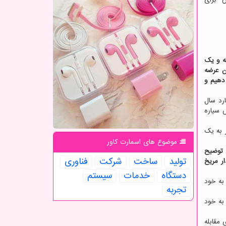
ه و یک
ن عرضه
 دهیم و
 آن حساب نماییم، ثبات مدار زمین است. بر مبنای یک مقاله علمی، طی ۴.۵ میلیارد سال
 سیاره
جر به یک
موضوع های اسمارت كاور
 توضیح
تولید
ساخت
شركت
فناوری
ر مریخ
دستگاه
خدمات
سیستم
به خود
تجربه
به خود
 مقابله