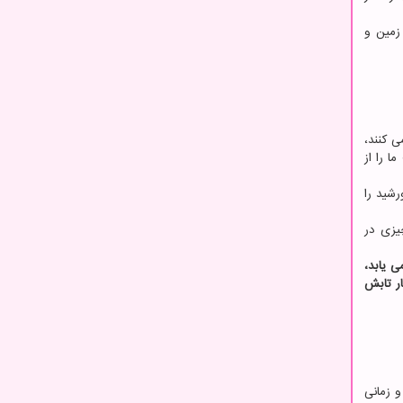
زمین و
ی کنند،
ا را از
رشید را
یزی در
ی یابد،
ار تابش
وایی است و زمانی