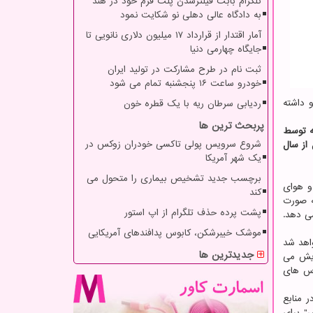
تلگرام بابت فیلترشدن پلت فرم خود در هند
به دادگاه عالی دهلی نو شکایت نمود
آمار اقتدار از قرارداد ۱۷ میلیون دلاری نانویی تا
جایگاه چهارمی دنیا
ثبت نام در طرح مشارکت در تولید ایران
خودرو ساعت ۱۶ پنجشنبه تمام می شود
و داشته
ردیابی سرطان ریه با یک قطره خون
پربحث ترین ها
موعه داده بین المللی که توسط
شروع سرویس پولی تاکسی خودران زوکس در
سال از سال
یک شهر آمریکا
برچسب جدید تشخیص بیماری را متحول می
و هوای
کند
ه صورت
پشت پرده حذف تلگرام از اپ استور
می دهد.
موشک خیبرشکن، کابوس پدافندهای آمریکایی
اهد شد
جدیدترین ها
ایش می
وس های
 منابع
" برای