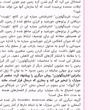
استدلال می کرد که گرم شدن کره زمین چیز خوبی است، برای
ایالات متحده پرسیده است که آیا سازمان آنها می تواند مدار
شود؟
"بریت شرینگهاوزن" اخترشناس سیاره ای در کالج "بلویت"
دریافتی از پرتوهای خورشید و انرژی ساطع شده از زمین، کلی
"بریت شرینگهاوزن" اخترشناس سیاره ای در کالج "بلویت"
دریافتی از پرتوهای خورشید و انرژی ساطع شده از زمین، کلی
او همینطور معادله ای برای توصیف ارتباط بین دمای زمین،
کرد که میزان انعکاس انرژی خورشیدی سیاره ما را اندازه می گ
سپیدایی یا آلبِدو به مدلول درصد بازتاب نور از سطح یک ج
وی اظهار داشت: برای خنک کردن زمین، متغیری مانند دما یا 
را با مقابله با انتشار گازهای گلخانه ای کاهش دهید، در این 
مشکل این است که با محاسبات "شارینگهاوزن"، این کار انرژ
تولید برق جهانی سالیانه در زمین حدود ۱۰ به توان ۱۹ ژول است. یعنی فقط ۰.۰۰۰۰۰۰۰۰۰۰۰۰۲ درصد از آنچه نیاز است!
بنابراین"شارینگهاوزن" روش دیگری را پیشنهاد کرد؛ منفجر 
سیارک را تبخیر می کند و بخاری که درحال فرار است، مانند
"گزا گیوک" مدیر نجوم در آسمان نمای "آدلر" در شیکاگو می گو
مورد احتیاج به یک میلیارد برابر بیشتر از انفجارهای هسته
به مدت ۵۰۰ سال است!
گزینه دیگری که در
آسمانی با عبور دادن سیارک ها یا دنباله دارها از کنار زمین ا
"اتان سیگل" اخترفیزیکدان نویسنده این مقاله می گوید: مش