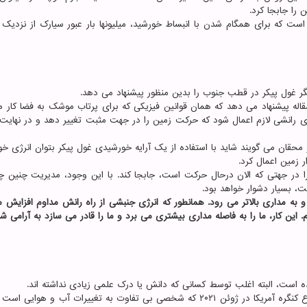
 را جابجا کرد.
است که برای همگام شدن با انبساط خورشید، میلیونها بار عبور سیارک از نزدیک 
نشگر غول پیکر در قطب جنوب را بدین منظور پیشنهاد می دهد.
ن مقاله پیشنهاد می دهد که همان قوانین فیزیکی که برای پرتاب موشک به فضا کار م
یروی رانشی لازم اعمال شود که حرکت زمین را در جهت مثبت تغییر دهد و در نهایت م
محقان می گویند شاید با استفاده از یک آرایه خورشیدی غول پیکر بتوان انرژی خو
 زمین اعمال کرد.
 را در جهتی که الان درحال حرکت است، جابجا کند. با این وجود، مدیریت چنین چ
 بسیار دشوار خواهد بود.
 به مداری بالاتر می رود. همانطور که انرژی جنبشی از راه رانش مداوم افزایش م
این کار، ما را به فاصله مداری بیشتری می برد و ما را قادر می سازد به آرامی ش
ه است، البته اغلب توسط کسانی که دانش یا درک علمی زیادی نداشته اند.
"لویی گومرت" نماینده جمهوری خواه تگزاس در جلسه استماع کنگره آمریکا در ژوئن ۲۰۲۱ که شخصی بی تفاوت به تغییرات آب و ه