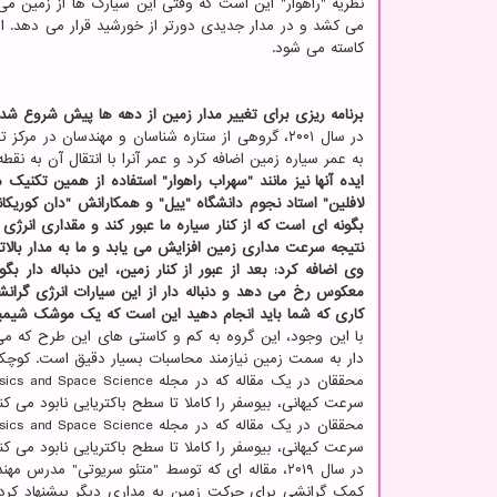
نظریه "راهوار" این است که وقتی این سیارک ها از زمین م
می کشد و در مدار جدیدی دورتر از خورشید قرار می دهد. ا
کاسته می شود.
برنامه ریزی برای تغییر مدار زمین از دهه ها پیش شروع شد
در سال ۲۰۰۱، گروهی از ستاره شناسان و مهندسان در م
به عمر سیاره زمین اضافه کرد و عمر آنرا با انتقال آن به نقط
ایده آنها نیز مانند "سهراب راهوار" استفاده از همین تکنی
لافلین" استاد نجوم دانشگاه "ییل" و همکارانش "دان کوریکا
بگونه ای است که از کنار سیاره ما عبور کند و مقداری انرژی
نتیجه سرعت مداری زمین افزایش می یابد و ما به مدار بالا
وی اضافه کرد: بعد از عبور از کنار زمین، این دنباله دار
معکوس رخ می دهد و دنباله دار از این سیارات انرژی گرانشی
کاری که شما باید انجام دهید این است که یک موشک شیمیایی 
با این وجود، این گروه به کم و کاستی های این طرح که می
دار به سمت زمین نیازمند محاسبات بسیار دقیق است. کوچکتری
سرعت کیهانی، بیوسفر را کاملا تا سطح باکتریایی نابود می 
سرعت کیهانی، بیوسفر را کاملا تا سطح باکتریایی نابود می 
در سال ۲۰۱۹، مقاله ای که توسط "متئو سریوتی" م
کمک گرانشی برای حرکت زمین به مداری دیگر پیشنهاد کرد