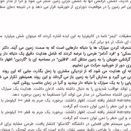
ی گذرند، کشش گرانشی آنها به کشش جزئی زمین منجر می شود و آنرا از مدار خود
ین امر زمین را در موقعیت دورتری از خورشید قرار می دهد و در نتیجه دمای سط
رکز تحقیقات "ایمز" ناسا در کالیفرنیا به این ایده اشاره کردند که میتوان شش میلیارد س
ه ای خنک تر دو برابر کرد.
ک منحرف کردن سیارک ها یا دنباله دارهایی است که به سمت زمین می آیند. دکتر 
نسکی" و "فرد آدامز" طرحی را عرضه کردند که شامل هدایت دقیق یک دنباله دار ی
 گرانشی خویش را به زمین منتقل کند. "لافلین" در مصاحبه ای با "گاردین" اظهار د
تری دور از خورشید حرکت می نماییم.
 بگونه ای هدایت می شود که از نزدیکی مشتری یا زحل بگذرد، جایی که این روند 
 می گیرد و مدارش آنرا به زمین باز می گرداند و این روند همینطور تکرار می شو
را به یک سیارک یا دنباله دار ببندید و آنرا در زمان مناسب روشن کنید.
 تواند عواقب شدیدی را به دنبال داشته باشد، اذعان داشت. هدایت یک سیارک یا 
ن اشتباه محاسباتی در مدار می تواند آنرا مستقیماً به زمین برخورد دهد.
محققان در یک مقاله که در مجله Astrophysics and Space Science انتشار یافته است، ا
کند و این خطر را نمی توان دست کم گرفت.
محققان در یک مقاله که در مجله Astrophysics and Space Science انتشار یافته است، ا
کند و این خطر را نمی توان دست کم گرفت.
درس مهندسی سیستم های فضایی در دانشگاه "گلاسکو" انتشار یافت، طرحی مشابه برای ا
. این روش با طراحی دقیق مسیر نشان داده است که یک جرم کوچک را میتوان ا