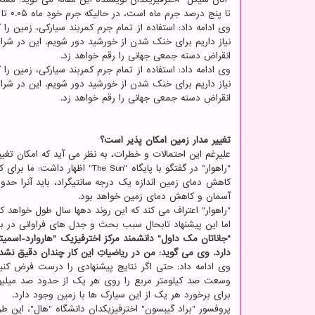
تا پنج درصد جرم ماه است، در حالیکه جرم خودِ ماه ۰.۰۵ تا ۰.۰۶ درصد جرم زمین است.
نیاز داریم برای خنک شدن از خورشید دور شویم. این در ش
انقراض دسته جمعی جهانی را رقم خواهد زد.
نیاز داریم برای خنک شدن از خورشید دور شویم. این در ش
انقراض دسته جمعی جهانی را رقم خواهد زد.
تغییر مدار زمین امکان پذیر است؟
علیرغم این احتمالات و خطرات، به نظر می آید که امکان تغیی
"راهوار" در گفتگو با پایگاه "n
آسمان و کاهش دمای زمین خواهد بود.
"راهوار" اعتراف می کند که این روند دهها سال طول خواهد ک
اما این پیشنهاد تابحال سبب بحث و جدل های فراوانی در 
"جاناتان مک داول" دانشمند مرکز اخترفیزیک "هاروارد-اسمی
دارد. وی می گوید: من در ریاضیاتِ این کار چندان دقیق نشده
وی ادامه داد: حتی اگر نتایج پیشنهادی را درست فرض کنید
وسعت صد کیلومتر مربع را روی هر یک از حدود صد میلیون
برای برخورد هر یک از این سیارک ها با زمین وجود دارد.
پروفسور "براد گیبسون" اخترفیزیکدان دانشگاه "هال"، این 