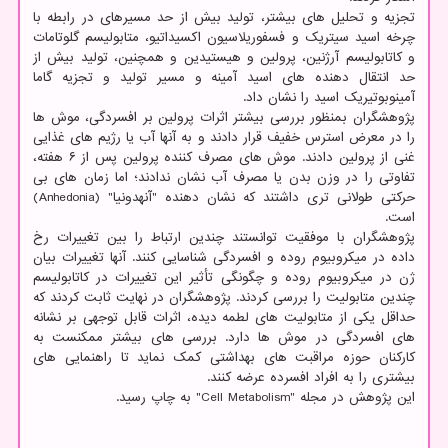
تجزیه و تحلیل های بیشتر، تولید بیش از حد مسیرهای در رابطه با
چرخه اسید سیتریک و فسفوریلاسیون اکسیداتیو، متابولیسم گلوتامات
و کاتابولیسم آرژنین، پرولین و هیستیدین و همچنین، تولید بیش از
حد انتقال دهنده های اسید آمینه و مسیر تولید و تجزیه گاما
آمینوبوتیریک اسید را نشان داد.
پژوهشگران بمنظور بررسی بیشتر اثرات پرولین بر افسردگی، موش ها
را در معرض استرس خفیف قرار دادند و به آنها آب یا رژیم های غذایی
غنی از پرولین دادند. موش های مصرف کننده پرولین پس از ۶ هفته،
تفاوتی را در وزن بدن یا مصرف آب نشان ندادند؛ اما زمان های بی
حرکتی طولانی تری داشتند که نشان دهنده "آنهدونیا" (Anhedonia)
است.
پژوهشگران با موفقیت توانستند چندین ارتباط را بین تغییرات رخ
داده در میکروبیوم روده و افسردگی شناسایی کنند. آنها تغییرات بیان
ژن در میکروبیوم روده و چگونگی تأثیر این تغییرات در کاتابولیسم
چندین متابولیت را بررسی کردند. پژوهشگران در نهایت ثابت کردند که
حداقل یکی از متابولیت های لطمه دیده، اثرات قابل توجهی بر نشانه
های افسردگی در موش ها دارد. بررسی های بیشتر ممکنست به
کارکنان حوزه مراقبت های بهداشتی کمک نماید تا راهنمایی های
بیشتری را به افراد افسرده عرضه کنند.
این پژوهش در مجله "Cell Metabolism" به چاپ رسید.