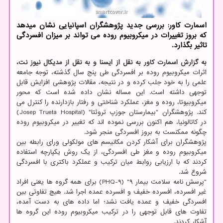
اسمارت کاور: بررسی جدید پژوهشگران اسپانیایی نشان میدهد
که بروز تغییرات در میکروبیوم روده می تواند بر میزان افسردگی
تاثیر بگذارد.
به گزارش اسمارت کاور به نقل از ایسنا و به نقل از مدیکال نیوز نت،
اثرات میکروبیوم روده بر افسردگی طی پنج سال گذشته، توجه جامعه
علمی را به خود جلب کرده و در نتیجه، مقالات پژوهشی افزایش قابل
توجهی داشته است. این مساله نشان داده شده است که محور
میکروبیوتا، روده و مغز، عملکرد شناختی و رفتار بازدارنده را کنترل می
کند. پژوهشگران "بیمارستان جوزپ تروئتا" (Josep Trueta Hospital)
در کاتالونیا، هم اکنون بررسی نموده اند که تغییر در میکروبیوم روده
چگونه ممکنست به بروز افسردگی منجر شود.
پژوهشگران برای آشکار کردن مکانیسم های مولکولی ورای رابطه بین
میکروبیوم روده و مغز طی افسردگی، از یک روش یکپارچه استفاده
کردند که با ارزیابی روابط میان ترکیب و عملکرد باکتری با افسردگی
شروع شد.
"پرسش نامه سلامت بیمار ۹" (PHQ-9) برای همه گروه ها یعنی افراد
غیر افسرده، افسرده خفیف و افسرده عمده اجرا شد. هیچ تفاوتی بین
افسردگی خفیف و عمده یافت نشد؛ اما داده های به دست آمده،
تفاوت های قابل توجهی را در ترکیب میکروبیوم روده این گروه ها
آشکار کردند.