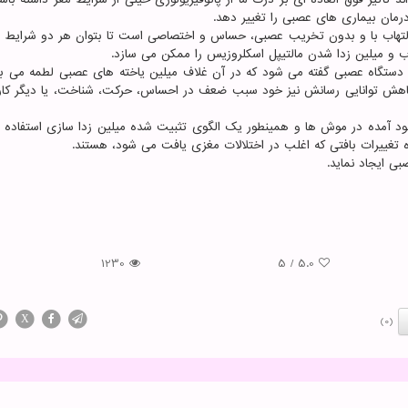
مان بیماری های عصبی را تغییر دهد.
اب با و بدون تخریب عصبی، حساس و اختصاصی است تا بتوان هر دو شرایط را
ب و میلین زدا شدن مالتیپل اسکلروزیس را ممکن می سازد.
Demyelinating ) به هر بیماری در دستگاه عصبی گفته می شود که در آن غلاف میلین یاخته های عصبی لطمه می 
. کاهش توانایی رسانش نیز خود سبب ضعف در احساس، حرکت، شناخت، یا دیگر کار
جود آمده در موش ها و همینطور یک الگوی تثبیت شده میلین زدا سازی استفاده کر
 تغییرات بافتی که اغلب در اختلالات مغزی یافت می شود، هستند.
ی ایجاد نماید.
1230
5
/
5.0
X
(0)