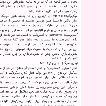
MRI) در نظر گرفته اند که بنا بر به بیانیه مطبوعاتی این مو
امکان دارد در مقابله با بیماری های آلزایمر و سایر اشک
پارکینسون و ام اس کاربرد داشته باشد.
میکروگلیا(Microglia) یا "ریزپی بان ها" یاخته هایی
میان بافتی با منشأ میان پوستی هستند که بخشی از ساخت
های گلیایی را می سازند. این سلول ها نخستین جمعیت از
التهابی مغزی نظیر بیماری آلزایمر، ام اس، انسفالوپاتی و ب
آستروسیت(astrocyte) یا آستروگلیا یا اختری
دارد. آستروسیت ها بیشترین نوع سلول های گلیا هستند. 
آستروسیت ها از اندازه بزرگی برخوردار می باشند و نورون ها 
بین می برند و در نهایت به صورت مواد شیمیایی از مایع احا
تصویرگیری MRI است.
اولین سیگنال از این نوع MRI
سیگنال این نوع از MRI می تواند فعال شدن میکروگلیا و آستروسیت را با ردپای خاصی برای هر جمعیت سلولی تشخیص دهد.
استاندارد
قرار گرفتن در معرض پرتوهای خطرناک یونیزه همراه بود. ا
از طرفی، این روش تصویربرداری جدید دارای توانایی منحصر
و با وضوح بالا با ثبت حرکت تصادفی مولکول ها در مغز اس
این رویکرد جدید در گروهی از انسان های سالم با وضوح بال
انسان از سودمندی این روش برای تولید بیومارکرهای گلیا قابل
ریزساختار بافت در طول التهاب، به صورت غیرتهاجمی می توان