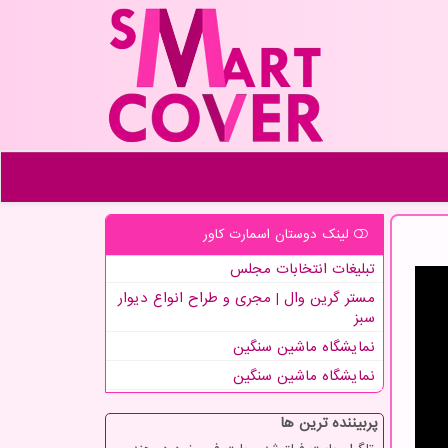
لینک دوستان اسمارت كاور
تبلیغات انتخابات مجلس
مستر گرین وال | مجری و طراح انواع دیوار
سبز
نمایشگاه ماشین سنگین
نمایشگاه ماشین سنگین
پربیننده ترین ها