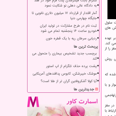
تلگرام بابت فیلترشدن پلت فرم خود در هند
به دادگاه عالی دهلی نو شکایت نمود
آمار اقتدار از قرارداد ۱۷ میلیون دلاری نانویی تا
جایگاه چهارمی دنیا
درصد کل جمعیت سلول
ثبت نام در طرح مشارکت در تولید ایران
نش های
خودرو ساعت ۱۶ پنجشنبه تمام می شود
 بر عهده
ردیابی سرطان ریه با یک قطره خون
ی کند.
پربحث ترین ها
ز را از
برچسب جدید تشخیص بیماری را متحول می
کند
صویرگیری دیفیوژن(Diffusion Weighted Imaging) یا به اختصار "DW-MRI" نوعی روش
پشت پرده حذف تلگرام از اپ استور
موشک خیبرشکن، کابوس پدافندهای آمریکایی
 نشان داده شده که
آیا کولا آشکروفتین گران تر از طلا است؟
ین فرایند دشوار و با
جدیدترین ها
تهاجمی
 در مغز
تباط با
شد و می