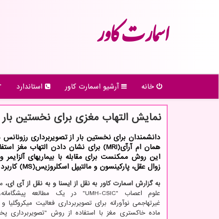
اسمارت كاور
خانه
آرشیو اسمارت كاور
استاندارد
نمایش التهاب مغزی برای نخستین بار با
دانشمندان برای نخستین بار از تصویربرداری رزونانس 
همان ام آرآی(MRI) برای نشان دادن التهاب مغز ا
این روش ممکنست برای مقابله با بیماریهای آلزایمر و
زوال عقل، پارکینسون و مالتیپل اسکلروزیس(MS) کاربرد داشته باشد.
به گزارش اسمارت کاور به نقل از ایسنا و به نقل از آی ای،
م
علوم اعصاب "UMH-CSIC" در یک مطالعه پیش
غیرتهاجمی نوآورانه برای تصویربرداری فعالیت میکروگلیا 