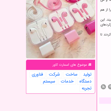
 از هم
بیند. این
کردهای
دند تا
موضوع های اسمارت كاور
تولید
ساخت
شركت
فناوری
دستگاه
خدمات
سیستم
تجربه