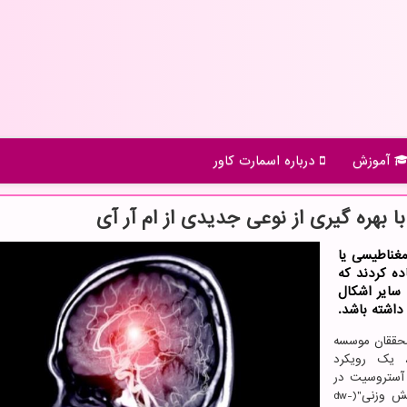
آموزش
درباره اسمارت كاور
 بهره گیری از نوعی جدیدی از ام آر آی
مغناطیسی یا
ستفاده کردند که
 سایر اشکال
حققان موسسه
گامانه، یک رویکرد
و آستروسیت در
ماده خاکستری مغز با استفاده از روش "تصویربرداری پخش وزنی"(dw-