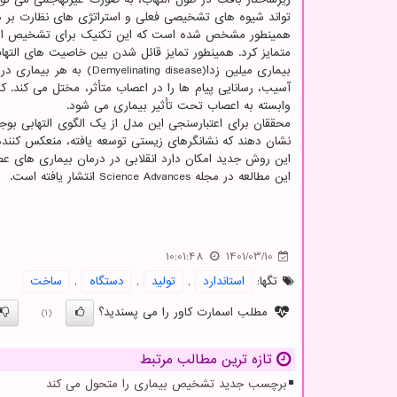
تواند شیوه های تشخیصی فعلی و استراتژی های نظارت بر در
همینطور مشخص شده است که این تکنیک برای تشخیص الته
متمایز کرد. همینطور تمایز قائل شدن بین خاصیت های التها
بیماری میلین زدا(disease
آسیب، رسانایی پیام ها را در اعصاب متأثر، مختل می کند
وابسته به اعصاب تحت تأثیر بیماری می شود.
محققان برای اعتبارسنجی این مدل از یک الگوی التهابی بو
نشان دهند که نشانگرهای زیستی توسعه یافته، منعکس کننده
این روش جدید امکان دارد انقلابی در درمان بیماری های عصب
این مطالعه در مجله Science Advances انتشار یافته است.
10:01:48
1401/03/10
تگها:
استاندارد
,
تولید
,
دستگاه
,
ساخت
مطلب اسمارت کاور را می پسندید؟
(1)
تازه ترین مطالب مرتبط
برچسب جدید تشخیص بیماری را متحول می کند