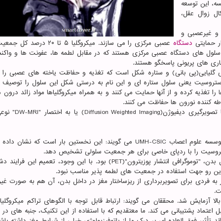
سسه، این توسعه
ال زوال عقل،
 کوچک و غیرعصبی و
ار حمایتی
دستگاه
عصبی مرکزی را می سازند. میکروگلیا ۵ تا ۲۰ 
 سلول های دستگاه عصبی مرکزی هستند که در مقابل لطمه ها، عفونت ها و واک
یماری های پریونی پاسخگو هستند.
اخته نیز یاخته ای گلیایی(پی بانی) و ستاره شکل است که تغذیه و حفاظت یاخته های عصبی را
آستروسیت یعنی سلول ستاره ای و این نام به درستی شکل این سلول را توصیف م
را تغذیه کرده و از آنها حمایت می کنند و به همراه میکروگلیاها مواد زائد درون مغ
طه کننده نورون ها حفاظت می کنند.
تصویربرداری پخش وزنی یا تصویربرداری بر وزن انتشار یا ت
دکتر "سیلویا دسانتیس" و دکتر "سانتیاگو کانالز" هر دو از موسسه علوم اعصاب UMH-CSIC می گویند: این نخستین بار است که
طلایی قبلی برای تصویربرداری التهاب مغز در داخل بدن، "توموگرافی انتشار پوزیترون"(PET) بود. با این وجود، تعمیم ا
زاین رو جهت استفاده در جمعیت های لطمه پذیر مناسب نبود.
 به فردی برای تصویربرداری از ریزساختار مغز در داخل بدن، آن هم به صورت غیر
ت.
ا آزمایش شد. محققان می گویند: ارتباط قابل توجه با الگوهای تراکم میکروگلیا
 اعتماد پشتیبانی می کند. ما معتقدیم که با استفاده از این تکنیک، جنبه های در ار
د تأثیر فوق العاده ای بر درک ما از پاتوفیزیولوژی خیلی از شرایط مغز داشته با